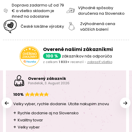
Doprava zadarmo už od 79
Výhodné spôsoby
€ a všetko skladom je
doručenia na Slovensko
ihneď na odoslanie
Zvýhodnená cena
České lokálne výrobky
väčších balení
Overené našimi zákazníkmi
100 %
zákazníkov nás odporúča
z celkom
1 833+
recenzií -
zobraziť všetko
Overený zákazník
Pondelok, 3. August 2026
100%
Velky vyber, rychle dodanie. Utcite nakupim znovu
+
Rychle dodanie aj na Slovensko
+
Kvalitny tovar
+
Velky vyber