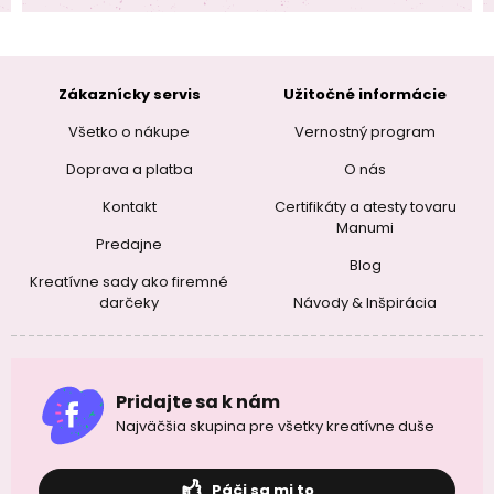
Zákaznícky servis
Užitočné informácie
Všetko o nákupe
Vernostný program
Doprava a platba
O nás
Kontakt
Certifikáty a atesty tovaru
Manumi
Predajne
Blog
Kreatívne sady ako firemné
darčeky
Návody & Inšpirácia
Pridajte sa k nám
Najväčšia skupina pre všetky kreatívne duše
Páči sa mi to