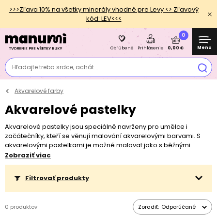
>>>Zľava 10% na všetky minerály vhodné pre Levy <> Zľavový
kód: LEV<<<
0
Menu
0,00 €
Obľúbené
Prihlásenie
Hľadajte treba srdce, achát...
Akvarelové farby
Akvarelové pastelky
Akvarelové pastelky jsou speciálně navrženy pro umělce i
začátečníky, kteří se věnují malování akvarelovými barvami. S
akvarelovými pastelkami je možné malovat jako s běžnými
pastelkami, ale když na ně aplikujete vodu, barvy se rozpustí a
Zobraziť viac
vytvoří jemné, průhledné vrstvy typické pro akvarelovou malbu. I
proto jsou oblíbené mezi těmi, kdo rádi kombinují různé techniky
Filtrovať produkty
kreslení a malby v jednom uměleckém díle.
0 produktov
Zoradiť:
Odporúčané