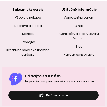
Zákaznícky servis
Užitočné informácie
Všetko o nákupe
Vernostný program
Doprava a platba
O nás
Kontakt
Certifikáty a atesty tovaru
Manumi
Predajne
Blog
Kreatívne sady ako firemné
darčeky
Návody & Inšpirácia
Pridajte sa k nám
Najväčšia skupina pre všetky kreatívne duše
Páči sa mi to