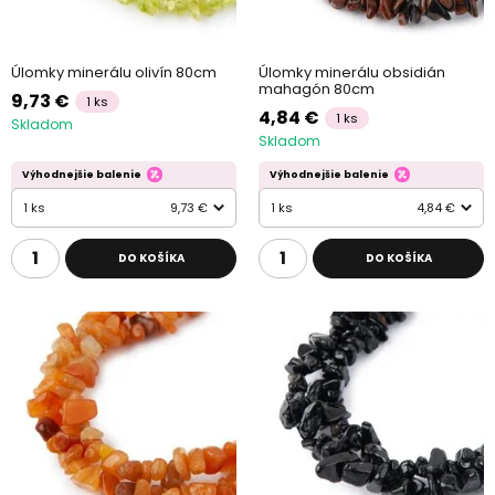
Úlomky minerálu olivín 80cm
Úlomky minerálu obsidián
mahagón 80cm
9,73 €
1 ks
4,84 €
1 ks
Skladom
Skladom
Výhodnejšie balenie
Výhodnejšie balenie
1 ks
9,73 €
1 ks
4,84 €
DO KOŠÍKA
DO KOŠÍKA