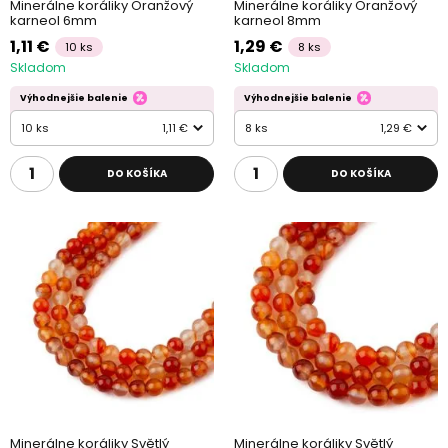
Minerálne koráliky Oranžový
Minerálne koráliky Oranžový
karneol 6mm
karneol 8mm
1,11 €
1,29 €
10 ks
8 ks
Skladom
Skladom
Výhodnejšie balenie
Výhodnejšie balenie
10 ks
1,11 €
8 ks
1,29 €
DO KOŠÍKA
DO KOŠÍKA
Minerálne koráliky Světlý
Minerálne koráliky Světlý