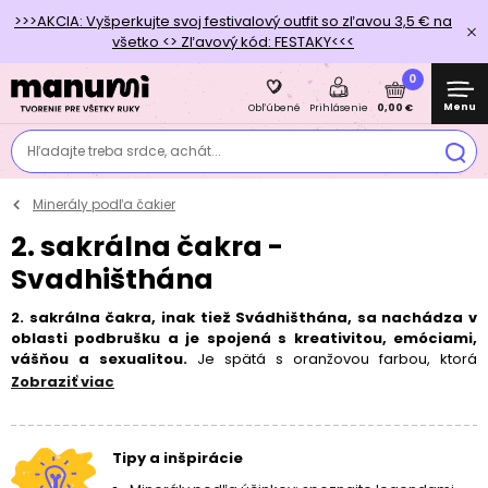
>>>AKCIA: Vyšperkujte svoj festivalový outfit so zľavou 3,5 € na
všetko <> Zľavový kód: FESTAKY<<<
0
Menu
0,00 €
Obľúbené
Prihlásenie
Hľadajte treba srdce, achát...
Minerály podľa čakier
2. sakrálna čakra -
Svadhišthána
2. sakrálna čakra, inak tiež Svádhišthána, sa nachádza v
oblasti podbrušku a je spojená s kreativitou, emóciami,
vášňou a sexualitou.
Je spätá s oranžovou farbou, ktorá
podporuje vyjadrovanie kreativity, sexuality, živosť a citovú hĺbku.
Zobraziť viac
Ak je sakrálna čakra v nerovnováhe, môžete byť bez nápadov,
pretože vaša kreativita je zablokovaná, môžete trpieť
problémami vo vzťahoch, nedostatkom radosti a mať problémy s
Tipy a inšpirácie
prejavovaním emócií.