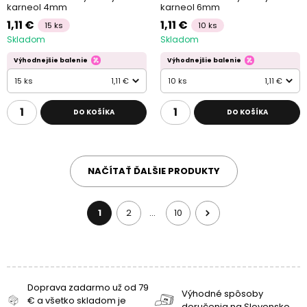
karneol 4mm
karneol 6mm
1,11 €
1,11 €
15 ks
10 ks
Skladom
Skladom
Výhodnejšie balenie
Výhodnejšie balenie
15 ks
1,11 €
10 ks
1,11 €
DO KOŠÍKA
DO KOŠÍKA
NAČÍTAŤ ĎALŠIE PRODUKTY
1
2
10
…
Doprava zadarmo už od 79
Výhodné spôsoby
€ a všetko skladom je
doručenia na Slovensko