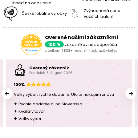
ihneď na odoslanie
Zvýhodnená cena
České lokálne výrobky
väčších balení
Overené našimi zákazníkmi
100 %
zákazníkov nás odporúča
z celkom
1 833+
recenzií -
zobraziť všetko
Overený zákazník
Pondelok, 3. August 2026
100%
Velky vyber, rychle dodanie. Utcite nakupim znovu
+
Rychle dodanie aj na Slovensko
+
Kvalitny tovar
+
Velky vyber