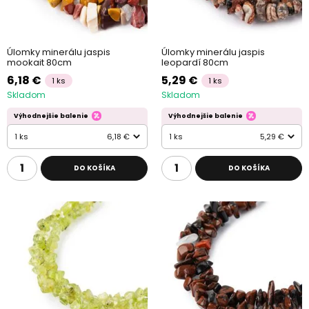
Úlomky minerálu jaspis
Úlomky minerálu jaspis
mookait 80cm
leopardí 80cm
6,18 €
5,29 €
1 ks
1 ks
Skladom
Skladom
Výhodnejšie balenie
Výhodnejšie balenie
1 ks
6,18 €
1 ks
5,29 €
DO KOŠÍKA
DO KOŠÍKA