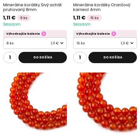
Minerálne koráliky Sivý achát
Minerálne koráliky Oranžový
pruhovaný 8mm
karneol 4mm
1,11 €
1,11 €
8 ks
15 ks
Skladom
Skladom
Výhodnejšie balenie
Výhodnejšie balenie
8 ks
1,11 €
15 ks
1,11 €
DO KOŠÍKA
DO KOŠÍKA