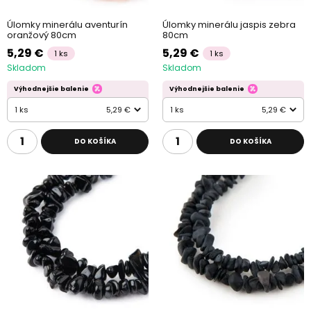
Úlomky minerálu aventurín
Úlomky minerálu jaspis zebra
oranžový 80cm
80cm
5,29 €
5,29 €
1 ks
1 ks
Skladom
Skladom
Výhodnejšie balenie
Výhodnejšie balenie
1 ks
5,29 €
1 ks
5,29 €
DO KOŠÍKA
DO KOŠÍKA