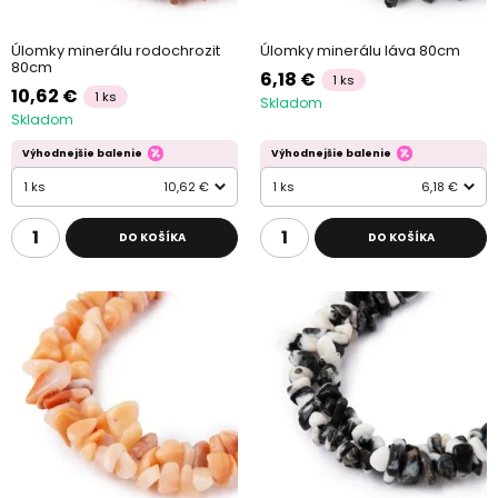
Úlomky minerálu rodochrozit
Úlomky minerálu láva 80cm
80cm
6,18 €
1 ks
10,62 €
1 ks
Skladom
Skladom
Výhodnejšie balenie
Výhodnejšie balenie
1 ks
10,62 €
1 ks
6,18 €
DO KOŠÍKA
DO KOŠÍKA