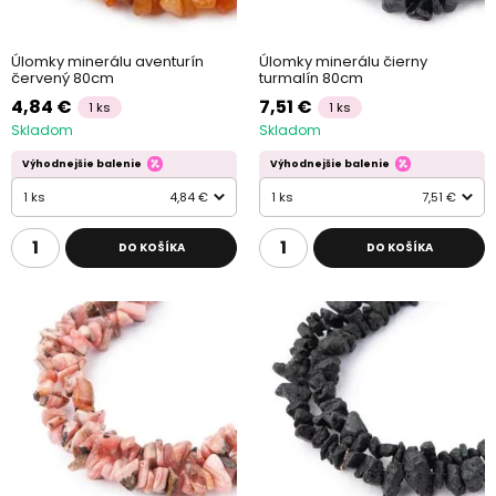
Úlomky minerálu aventurín
Úlomky minerálu čierny
červený 80cm
turmalín 80cm
4,84 €
7,51 €
1 ks
1 ks
Skladom
Skladom
Výhodnejšie balenie
Výhodnejšie balenie
1 ks
4,84 €
1 ks
7,51 €
DO KOŠÍKA
DO KOŠÍKA