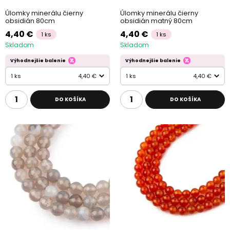
Úlomky minerálu čierny
Úlomky minerálu čierny
obsidián 80cm
obsidián matný 80cm
4,40 €
4,40 €
1 ks
1 ks
Skladom
Skladom
Výhodnejšie balenie
Výhodnejšie balenie
1 ks
4,40 €
1 ks
4,40 €
DO KOŠÍKA
DO KOŠÍKA