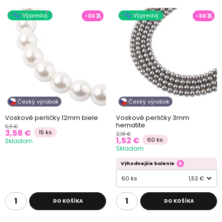
Výpredaj
Výpredaj
-30
-30
Český výrobok
Český výrobok
Voskové perličky 12mm biele
Voskové perličky 3mm
hematite
5,11 €
3,58 €
15 ks
2,18 €
1,52 €
60 ks
Skladom
Skladom
Výhodnejšie balenie
60 ks
1,52 €
DO KOŠÍKA
DO KOŠÍKA