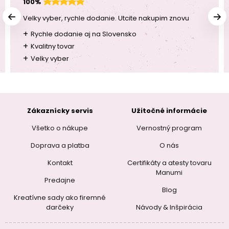
100%
Velky vyber, rychle dodanie. Utcite nakupim znovu
+
Rychle dodanie aj na Slovensko
+
Kvalitny tovar
+
Velky vyber
Zákaznícky servis
Užitočné informácie
Všetko o nákupe
Vernostný program
Doprava a platba
O nás
Kontakt
Certifikáty a atesty tovaru
Manumi
Predajne
Blog
Kreatívne sady ako firemné
darčeky
Návody & Inšpirácia