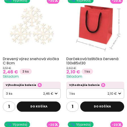
Výpredaj
Výpredaj
-30
-20
Drevený výrez snehová vločka
Darčeková taštička červená
C 8cm
130x85x130
3,51 €
2,62 €
2,46 €
2,10 €
3 ks
1 ks
Skladom
Skladom
Výhodnejšie balenie
Výhodnejšie balenie
3 ks
2,46 €
1 ks
2,10 €
DO KOŠÍKA
DO KOŠÍKA
Výpredaj
Výpredaj
-20
-20