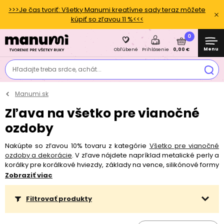
>>>Je čas tvoriť: Všetky Manumi kreatívne sady teraz môžete
kúpiť so zľavou 11 %<<<
0
Menu
0,00 €
Obľúbené
Prihlásenie
Hľadajte treba srdce, achát...
Manumi.sk
Zľava na všetko pre vianočné
ozdoby
Nakúpte so zľavou 10% tovaru z kategórie
Všetko pre vianočné
ozdoby a dekorácie
. V zľave nájdete napríklad metalické perly a
korálky pre korálkové hviezdy, základy na vence, silikónové formy
na tvorbu sviečok, z krištáľovej živice alebo Jesmonite, drevené
Zobraziť viac
výrezy s vianočnou tematikou aj papiere s motívmi a efektmi a
mnoho ďalšieho. S hotovým výrobkom sa potom môžete
zapojiť
Filtrovať produkty
do novembrovej výzvy
, ktorej témou je práve tvorba vianočných
ozdôb a dekorácií, vyhrať môžete až 40 €. Inšpiráciu pre tvorenie
nájdete aj
v sekcii Návodov a inšpirácie
. Akcia platí od 7. 11. do 17.