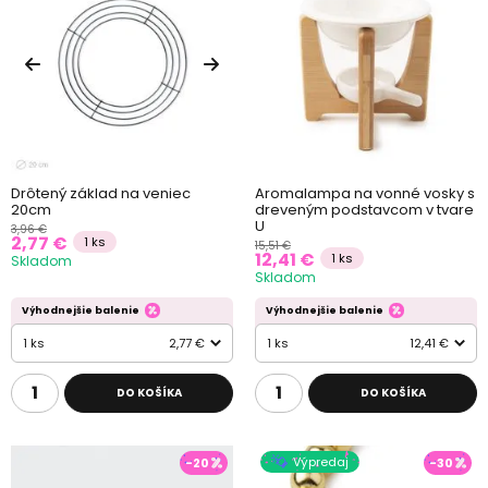
Drôtený základ na veniec
Aromalampa na vonné vosky s
20cm
dreveným podstavcom v tvare
U
3,96 €
2,77 €
1 ks
15,51 €
12,41 €
1 ks
Skladom
Skladom
Výhodnejšie balenie
Výhodnejšie balenie
1 ks
2,77 €
1 ks
12,41 €
DO KOŠÍKA
DO KOŠÍKA
Výpredaj
-20
-30