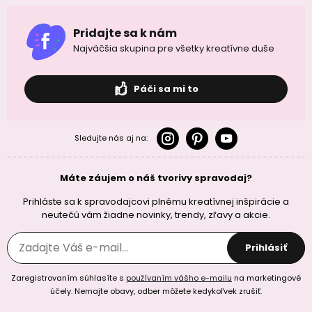
Pridajte sa k nám
Najväčšia skupina pre všetky kreatívne duše
Páči sa mi to
Sledujte nás aj na:
Máte záujem o náš tvorivy spravodaj?
Prihláste sa k spravodajcovi plnému kreatívnej inšpirácie a
neutečú vám žiadne novinky, trendy, zľavy a akcie.
Prihlásiť
Zaregistrovaním súhlasíte s
používaním vášho e-mailu
na marketingové
účely. Nemajte obavy, odber môžete kedykoľvek zrušiť.