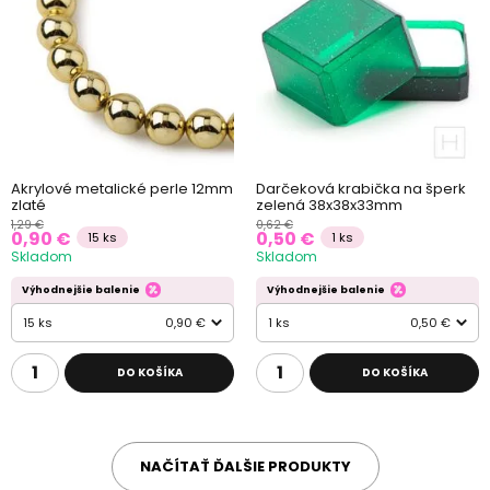
Akrylové metalické perle 12mm
Darčeková krabička na šperk
zlaté
zelená 38x38x33mm
1,29 €
0,62 €
0,90 €
0,50 €
15 ks
1 ks
Skladom
Skladom
Výhodnejšie balenie
Výhodnejšie balenie
15 ks
0,90 €
1 ks
0,50 €
DO KOŠÍKA
DO KOŠÍKA
NAČÍTAŤ ĎALŠIE PRODUKTY