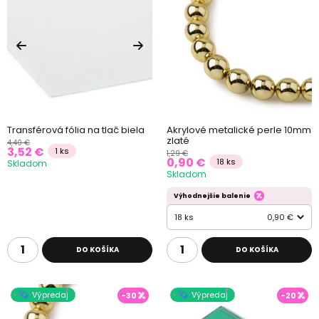
Transférová fólia na tlač biela
Akrylové metalické perle 10mm
zlaté
4,40 €
3,52 €
1 ks
1,29 €
0,90 €
18 ks
Skladom
Skladom
Výhodnejšie balenie
18 ks
0,90 €
DO KOŠÍKA
DO KOŠÍKA
Výpredaj
Výpredaj
-30
-20