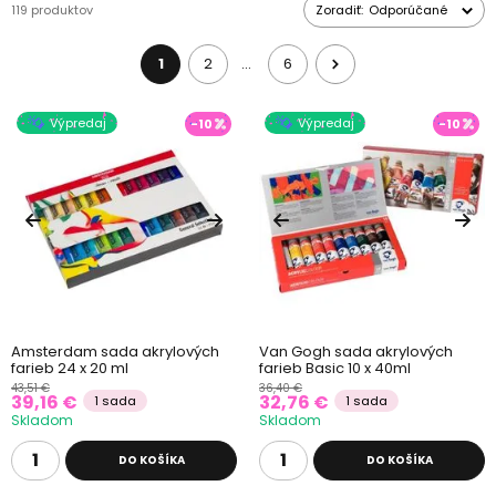
119 produktov
Zoradiť:
Odporúčané
11. 2024, tak neváhajte a nakúpte ešte dnes!
1
2
6
…
Výpredaj
Výpredaj
-10
-10
Amsterdam sada akrylových
Van Gogh sada akrylových
farieb 24 x 20 ml
farieb Basic 10 x 40ml
43,51 €
36,40 €
39,16 €
32,76 €
1 sada
1 sada
Skladom
Skladom
DO KOŠÍKA
DO KOŠÍKA