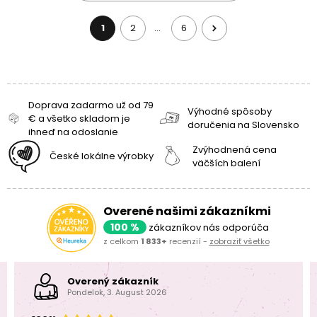
1
2
6
…
Doprava zadarmo už od 79
Výhodné spôsoby
€ a všetko skladom je
doručenia na Slovensko
ihneď na odoslanie
Zvýhodnená cena
České lokálne výrobky
väčších balení
Overené našimi zákazníkmi
100 %
zákazníkov nás odporúča
z celkom
1 833+
recenzií -
zobraziť všetko
Overený zákazník
Pondelok, 3. August 2026