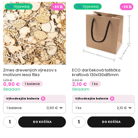
Výpredaj
Výpredaj
-30
-20
Zmes drevených výrezov s
ECO darčeková taštička
motívom lesa 15ks
kraftová 130x130x85mm
1,29 €
2,62 €
0,90 €
2,10 €
1 balenie
1 ks
Skladom
Skladom
Výhodnejšie balenie
Výhodnejšie balenie
1 balenie
0,90 €
1 ks
2,10 €
DO KOŠÍKA
DO KOŠÍKA