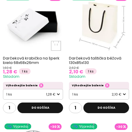
Darčeková krabička na šperk
Darčeková taštička béžová
biela 68x68x26mm
130x85x130
1,60 €
2,62 €
1,28 €
2,10 €
1 ks
1 ks
Skladom
Skladom
Výhodnejšie balenie
Výhodnejšie balenie
1 ks
1,28 €
1 ks
2,10 €
DO KOŠÍKA
DO KOŠÍKA
Výpredaj
Výpredaj
-30
-30