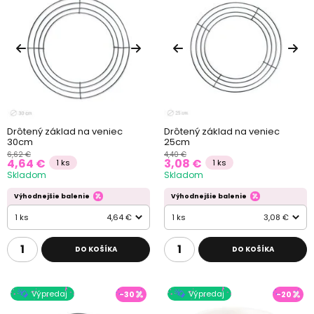
Drôtený základ na veniec
Drôtený základ na veniec
30cm
25cm
6,62 €
4,40 €
4,64 €
3,08 €
1 ks
1 ks
Skladom
Skladom
Výhodnejšie balenie
Výhodnejšie balenie
1 ks
4,64 €
1 ks
3,08 €
DO KOŠÍKA
DO KOŠÍKA
Výpredaj
Výpredaj
-30
-20