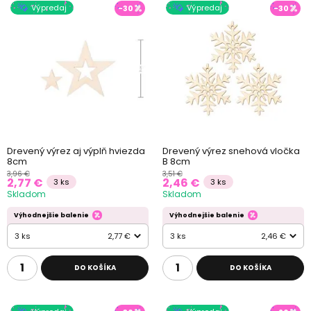
Výpredaj
Výpredaj
-30
-30
Drevený výrez aj výplň hviezda
Drevený výrez snehová vločka
8cm
B 8cm
3,96 €
3,51 €
2,77 €
2,46 €
3 ks
3 ks
Skladom
Skladom
Výhodnejšie balenie
Výhodnejšie balenie
3 ks
2,77 €
3 ks
2,46 €
DO KOŠÍKA
DO KOŠÍKA