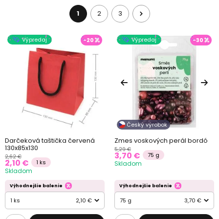
1
2
3
Výpredaj
Výpredaj
-20
-30
Český výrobok
Darčeková taštička červená
Zmes voskových perál bordó
130x85x130
5,29 €
3,70 €
75 g
2,62 €
2,10 €
1 ks
Skladom
Skladom
Výhodnejšie balenie
Výhodnejšie balenie
1 ks
2,10 €
75 g
3,70 €