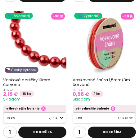
Výpredaj
Výpredaj
-30
-30
Český výrobok
Voskové perličky 10mm
Voskovaná šnúra 1,5mm/3m
červene
červená
3,07 €
0,80 €
2,15 €
0,56 €
18 ks
1 ks
Skladom
Skladom
Výhodnejšie balenie
Výhodnejšie balenie
18 ks
2,15 €
1 ks
0,56 €
DO KOŠÍKA
DO KOŠÍKA