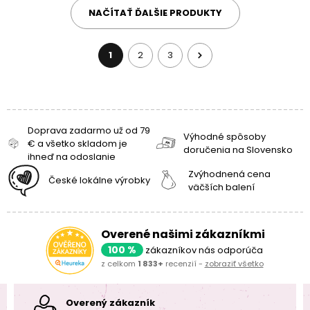
NAČÍTAŤ ĎALŠIE PRODUKTY
1
2
3
Doprava zadarmo už od 79
Výhodné spôsoby
€ a všetko skladom je
doručenia na Slovensko
ihneď na odoslanie
Zvýhodnená cena
České lokálne výrobky
väčších balení
Overené našimi zákazníkmi
100 %
zákazníkov nás odporúča
z celkom
1 833+
recenzií -
zobraziť všetko
Overený zákazník