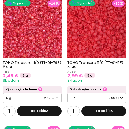
Výpredaj
Výpredaj
-20
-20
TOHO Treasure 11/0 (TT-01-798)
TOHO Treasure 11/0 (TT-01-5F)
č.514
č.515
3,11 €
3,73 €
2,49 €
2,99 €
5 g
5 g
Skladom
Skladom
Výhodnejšie balenie
Výhodnejšie balenie
5 g
2,49 €
5 g
2,99 €
DO KOŠÍKA
DO KOŠÍKA