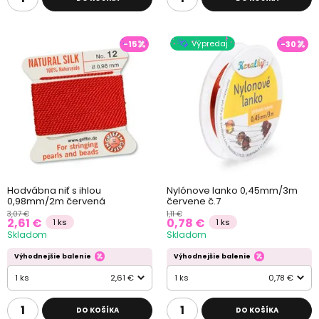
Výpredaj
-15
-30
Hodvábna niť s ihlou
Nylónove lanko 0,45mm/3m
0,98mm/2m červená
červene č.7
3,07 €
1,11 €
2,61 €
0,78 €
1 ks
1 ks
Skladom
Skladom
Výhodnejšie balenie
Výhodnejšie balenie
1 ks
2,61 €
1 ks
0,78 €
DO KOŠÍKA
DO KOŠÍKA