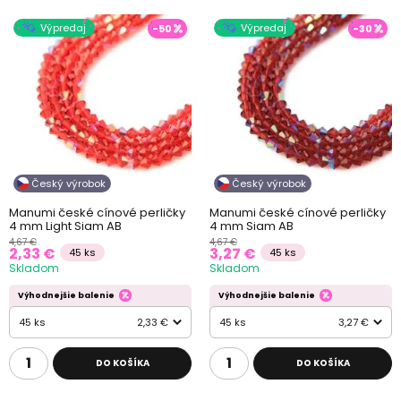
Výpredaj
Výpredaj
-50
-30
Český výrobok
Český výrobok
Manumi české cínové perličky
Manumi české cínové perličky
4 mm Light Siam AB
4 mm Siam AB
4,67 €
4,67 €
2,33 €
3,27 €
45 ks
45 ks
Skladom
Skladom
Výhodnejšie balenie
Výhodnejšie balenie
45 ks
2,33 €
45 ks
3,27 €
DO KOŠÍKA
DO KOŠÍKA