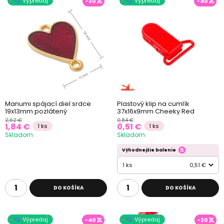
Výpredaj
Výpredaj
-30
-40
Manumi spájací diel srdce
Plastový klip na cumlík
19x13mm pozlátený
37x16x9mm Cheeky Red
2,62 €
0,84 €
1,84 €
0,51 €
1 ks
1 ks
Skladom
Skladom
Výhodnejšie balenie
1 ks
0,51 €
DO KOŠÍKA
DO KOŠÍKA
Výpredaj
Výpredaj
-40
-20