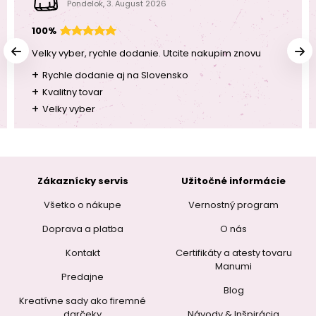
Pondelok, 3. August 2026
100%
Velky vyber, rychle dodanie. Utcite nakupim znovu
+
Rychle dodanie aj na Slovensko
+
Kvalitny tovar
+
Velky vyber
Zákaznícky servis
Užitočné informácie
Všetko o nákupe
Vernostný program
Doprava a platba
O nás
Kontakt
Certifikáty a atesty tovaru
Manumi
Predajne
Blog
Kreatívne sady ako firemné
darčeky
Návody & Inšpirácia