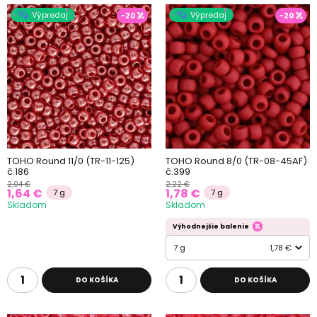
Výpredaj
Výpredaj
-20
-20
TOHO Round 11/0 (TR-11-125)
TOHO Round 8/0 (TR-08-45AF)
č.186
č.399
2,04 €
2,22 €
1,64 €
1,78 €
7 g
7 g
Skladom
Skladom
Výhodnejšie balenie
7 g
1,78 €
DO KOŠÍKA
DO KOŠÍKA