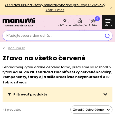
>>>Zľava 10% na všetky minerály vhodné pre Levy <> Zľavový
kód: LEV<<<
0
Menu
0,00 €
Obľúbené
Prihlásenie
Hľadajte treba srdce, achát...
Manumi.sk
Zľava na všetko červené
Februárovej výzve vládne červená farba, preto sme sa rozhodli v
týždni
od 14. do 20. februára zlacniť všetky červené koráliky,
komponenty, farby aj ďalšie kreatívne nevyhnutnosti o 10
%!
Zľava sa nevzťahuje na zvýhodnené, už zlacnené balenia.
Zobraziť viac
Vytvorte si červený šperk alebo dekoráciu a nezabudnite sa
zapojiť do našej #vyzvaodkoralok! Inšpiráciu a pravidlá nájdete v
Filtrovať produkty
našom
článku
alebo si môžete prečítať niečo o psychológii
červenej farby
tu
.
43 produktov
Zoradiť:
Odporúčané