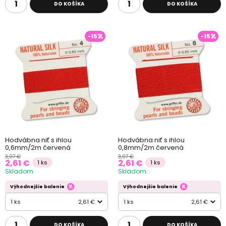
DO KOŠÍKA
DO KOŠÍKA
-15
-15
Hodvábna niť s ihlou
Hodvábna niť s ihlou
0,6mm/2m červená
0,8mm/2m červená
3,07 €
3,07 €
2,61 €
2,61 €
1 ks
1 ks
Skladom
Skladom
Výhodnejšie balenie
Výhodnejšie balenie
1 ks
2,61 €
1 ks
2,61 €
DO KOŠÍKA
DO KOŠÍKA