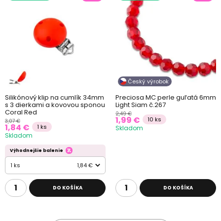
Český výrobok
Silikónový klip na cumlík 34mm
Preciosa MC perle guľatá 6mm
s 3 dierkami a kovovou sponou
Light Siam č.267
Coral Red
2,49 €
1,99 €
10 ks
3,07 €
1,84 €
1 ks
Skladom
Skladom
Výhodnejšie balenie
1 ks
1,84 €
DO KOŠÍKA
DO KOŠÍKA