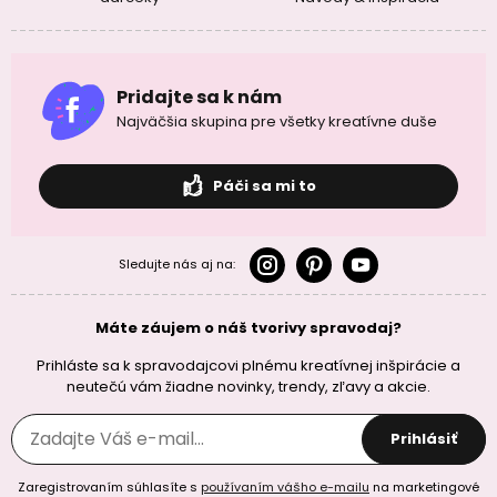
Pridajte sa k nám
Najväčšia skupina pre všetky kreatívne duše
Páči sa mi to
Sledujte nás aj na:
Máte záujem o náš tvorivy spravodaj?
Prihláste sa k spravodajcovi plnému kreatívnej inšpirácie a
neutečú vám žiadne novinky, trendy, zľavy a akcie.
Prihlásiť
Zaregistrovaním súhlasíte s
používaním vášho e-mailu
na marketingové