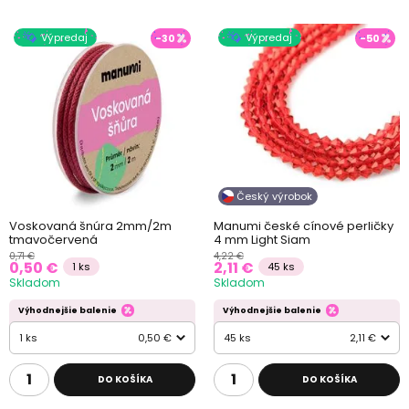
Výpredaj
Výpredaj
-30
-50
Český výrobok
Voskovaná šnúra 2mm/2m
Manumi české cínové perličky
tmavočervená
4 mm Light Siam
0,71 €
4,22 €
0,50 €
2,11 €
1 ks
45 ks
Skladom
Skladom
Výhodnejšie balenie
Výhodnejšie balenie
1 ks
0,50 €
45 ks
2,11 €
DO KOŠÍKA
DO KOŠÍKA