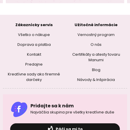
Zákaznícky servis
Užitočné informácie
Všetko o nákupe
Vernostný program
Doprava a platba
O nás
Kontakt
Certifikáty a atesty tovaru
Manumi
Predajne
Blog
Kreatívne sady ako firemné
darčeky
Návody & Inšpirácia
Pridajte sa k nám
Najväčšia skupina pre všetky kreatívne duše
Páči sa mi to