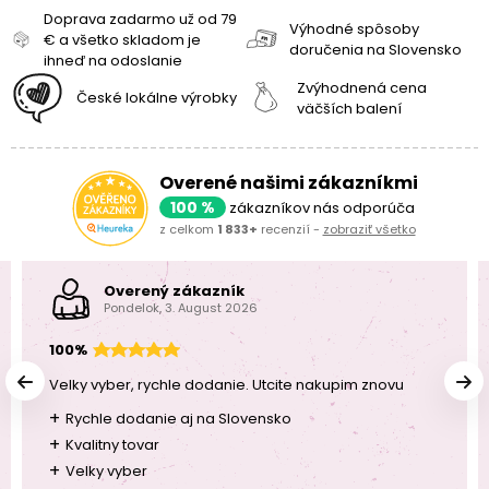
Kopec inšpirácie nájdete aj pod štítkom
„Minerály“
na našom
Doprava zadarmo už od 79
blogu alebo v sekcii Návodov a inšpirácie, kde na vás čaká viac
Výhodné spôsoby
€ a všetko skladom je
než
150 originálnych návodov na šperky z drahých kameňov a
doručenia na Slovensko
ihneď na odoslanie
minerálov
.
Zvýhodnená cena
České lokálne výrobky
väčších balení
Ak sa aj tak necítite na tvorenie, ale aj napriek tomu vás minerály
nadchli, predávame aj
darčekové sady tromlovaných minerálov
priamo na mieru
pre všetky znamenia. Darčekový balíček pre
Rakov
nájdete tu
.
Overené našimi zákazníkmi
100 %
zákazníkov nás odporúča
Budeme radi, ak sa s nami podelíte o svoju tvorbu buď na našom
z celkom
1 833+
recenzií -
zobraziť všetko
Facebooku
alebo na
Instagrame
, značka #inspiraciaodmanumi.
Overený zákazník
Pondelok, 3. August 2026
100%
Velky vyber, rychle dodanie. Utcite nakupim znovu
+
Rychle dodanie aj na Slovensko
+
Kvalitny tovar
+
Velky vyber