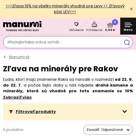
>>>Zľava 10% na všetky minerály vhodné pre Levy <> Zľavový
kód: LEV<<<
0
Menu
0,00 €
Obľúbené
Prihlásenie
Hľadajte treba srdce, achát...
Manumi.sk
Zľava na minerály pre Rakov
Ľudia, ktorí majú znamenie Raka sa narodili v rozmedzí
od 22. 6.
do 22. 7.
a počas tejto doby u nás nájdete
drahé kamene a
minerály, ktoré sú vhodné pre toto znamenie so 10%
zľavou
! Rovnako tak môžete so zľavou kúpiť aj originálny
Zobraziť viac
prívesok od TierraCast v
postriebrenom
či
pozlátenom
variante
alebo
spojovací diel
zo striebra Ag 925/1000 so zľavou dokonca
Filtrovať produkty
20%!
Zistite o tomto znamení viac kliknutím na Zobraziť
viac. ↓
0 produktov
Zoradiť:
Odporúčané