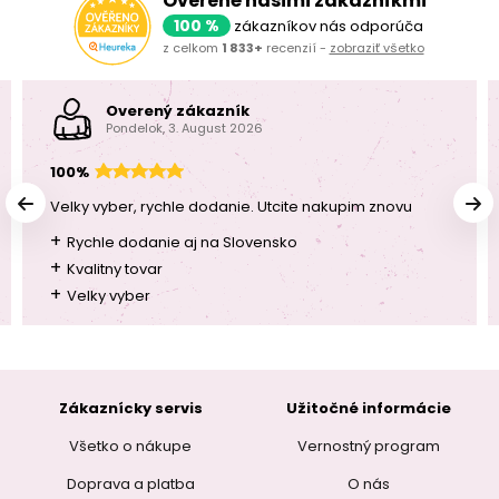
Overené našimi zákazníkmi
100 %
zákazníkov nás odporúča
z celkom
1 833+
recenzií -
zobraziť všetko
Overený zákazník
Pondelok, 3. August 2026
100%
Velky vyber, rychle dodanie. Utcite nakupim znovu
+
Rychle dodanie aj na Slovensko
+
Kvalitny tovar
+
Velky vyber
Zákaznícky servis
Užitočné informácie
Všetko o nákupe
Vernostný program
Doprava a platba
O nás