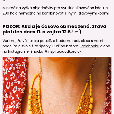
%.)
Minimálna výška objednávky pre využitie zľavového kódu je
200 Kč a nemožno ho kombinovať s inými zľavovými kódmi.
POZOR: Akcia je časovo obmedzená. Zľava
platí len dnes 11. a zajtra 12.6.! :-)
Veríme, že vás akcia poteší, a budeme radi, ak sa s nami
podelíte o svoje žlté šperky. Buď na našom
Facebooku
alebo
na
Instagrame
. Značka #inspiraciaodkoralok