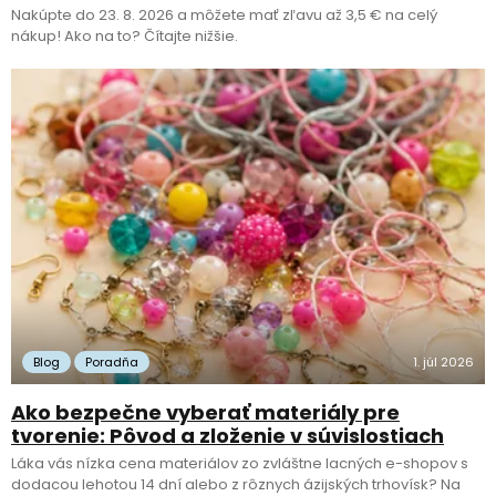
Nakúpte do 23. 8. 2026 a môžete mať zľavu až 3,5 € na celý
nákup! Ako na to? Čítajte nižšie.
Blog
Poradňa
1. júl 2026
Ako bezpečne vyberať materiály pre
tvorenie: Pôvod a zloženie v súvislostiach
Láka vás nízka cena materiálov zo zvláštne lacných e-shopov s
dodacou lehotou 14 dní alebo z rôznych ázijských trhovísk? Na