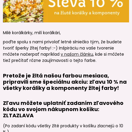
Milé korálkárky, milí korálkári,
poďte spolu s nami privolať letné slniečko tým, že budete
tvoriť šperky žltej farby! :-) Inšpiráciu na vaše tvorenie
môžete načerpať napríklad
v našom článku
, kde si môžete
tiež prečítať rôzne zaujímavosti o tejto farbe.
Pretože je žltá našou farbou mesiaca,
pripravili sme špeciálnu akciu:
zľavu 10 % na
všetky koráliky a komponenty žltej farby!
Zľavu môžete uplatniť zadaním zľavového
kódu vo svojom nákupnom košíku:
ZLTAZLAVA
(Po zadaní kódu všetky žlté produkty v košíku zlacnejú o 10