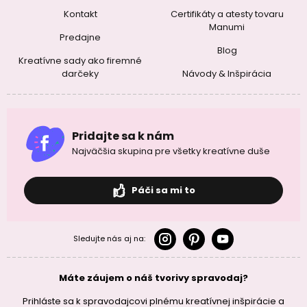
Kontakt
Certifikáty a atesty tovaru
Manumi
Predajne
Blog
Kreatívne sady ako firemné
darčeky
Návody & Inšpirácia
Pridajte sa k nám
Najväčšia skupina pre všetky kreatívne duše
Páči sa mi to
Sledujte nás aj na:
Máte záujem o náš tvorivy spravodaj?
Prihláste sa k spravodajcovi plnému kreatívnej inšpirácie a