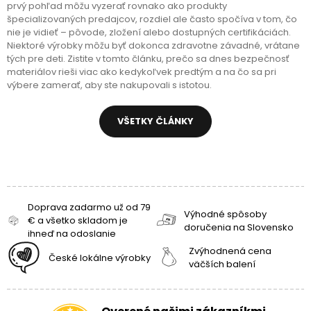
prvý pohľad môžu vyzerať rovnako ako produkty
špecializovaných predajcov, rozdiel ale často spočíva v tom, čo
nie je vidieť – pôvode, zložení alebo dostupných certifikáciách.
Niektoré výrobky môžu byť dokonca zdravotne závadné, vrátane
tých pre deti. Zistite v tomto článku, prečo sa dnes bezpečnosť
materiálov rieši viac ako kedykoľvek predtým a na čo sa pri
výbere zamerať, aby ste nakupovali s istotou.
VŠETKY ČLÁNKY
Doprava zadarmo už od 79
Výhodné spôsoby
€ a všetko skladom je
doručenia na Slovensko
ihneď na odoslanie
Zvýhodnená cena
České lokálne výrobky
väčších balení