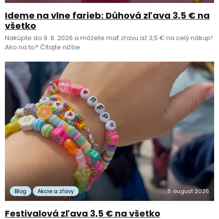
Ideme na vlne farieb: Dúhová zľava 3,5 € na
všetko
Nakúpte do 9. 8. 2026 a môžete mať zľavu až 3,5 € na celý nákup!
Ako na to? Čítajte nižšie.
Blog
Akcie a zľavy
3. august 2026
Festivalová zľava 3,5 € na všetko