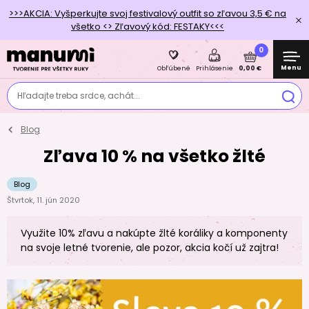
>>>AKCIA: Vyšperkujte svoj festivalový outfit so zľavou 3,5 € na
všetko <> Zľavový kód: FESTAKY<<<
0
Menu
0,00 €
Obľúbené
Prihlásenie
Hľadajte treba srdce, achát...
Blog
Zľava 10 % na všetko žlté
Blog
Štvrtok, 11. jún 2020
Využite 10% zľavu a nakúpte žlté koráliky a komponenty
na svoje letné tvorenie, ale pozor, akcia kočí už zajtra!