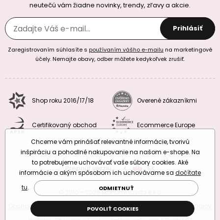
neutečú vám žiadne novinky, trendy, zľavy a akcie.
Prihlásiť
Zaregistrovaním súhlasíte s
používaním vášho e-mailu
na marketingové
účely. Nemajte obavy, odber môžete kedykoľvek zrušiť.
Shop roku 2016/17/18
Overené zákazníkmi
Certifikovaný obchod
Ecommerce Europe
Chceme vám prinášať relevantné informácie, tvorivú
inšpiráciu a pohodlné nakupovanie na našom e-shope. Na
to potrebujeme uchovávať vaše súbory cookies. Aké
Prepnúť verziu:
CZ
SK
EU
RO
informácie a akým spôsobom ich uchovávame sa
dočítate
tu
.
ODMIETNUŤ
© 2010 – 2026 Manumi Crafts s.r.o.
Obchodné podmienky
|
Podmienky ochrany osobných údajov
POVOLIŤ COOKIES
Webdesign
valas.cz
|
E-shop vytvorila
Simplia.cz