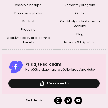
Všetko o nákupe
Vernostný program
Doprava a platba
O nás
Kontakt
Certifikáty a atesty tovaru
Manumi
Predajne
Blog
Kreatívne sady ako firemné
darčeky
Návody & Inšpirácia
Pridajte sa k nám
Najväčšia skupina pre všetky kreatívne duše
Páči sa mi to
Sledujte nás aj na: