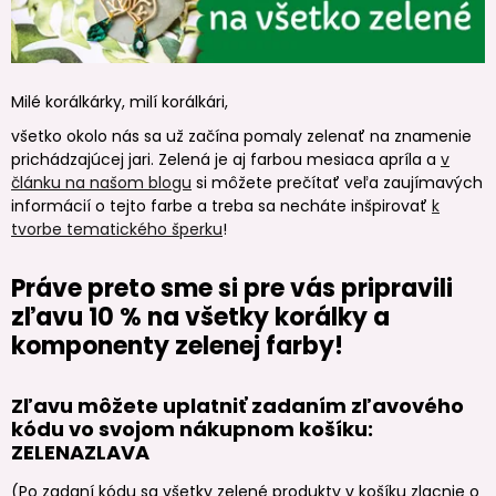
Milé korálkárky, milí korálkári,
všetko okolo nás sa už začína pomaly zelenať na znamenie
prichádzajúcej jari. Zelená je aj farbou mesiaca apríla a
v
článku na našom blogu
si môžete prečítať veľa zaujímavých
informácií o tejto farbe a treba sa necháte inšpirovať
k
tvorbe tematického šperku
!
Práve preto sme si pre vás pripravili
zľavu 10 % na všetky korálky a
komponenty zelenej farby!
Zľavu môžete uplatniť zadaním zľavového
kódu vo svojom nákupnom košíku:
ZELENAZLAVA
(Po zadaní kódu sa všetky zelené produkty v košíku zlacnie o