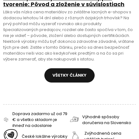
tvorenie: Pôvod a zloženie v súvislostiach
Láka vás nízka cena materiálov zo zvláštne lacných e-shopov s
dodacou lehotou 14 dní alebo z rôznych ázijských trhovísk? Na
prvý pohľad môžu vyzerať rovnako ako produkty
špecializovaných predajcov, rozdiel ale často spočíva v tom, čo
nie je vidieť – pôvode, zložení alebo dostupných certifikáciách.
Niektoré výrobky môžu byť dokonca zdravotne závadné, vrátane
tých pre deti. Zistite v tomto článku, prečo sa dnes bezpečnosť
materiálov rieši viac ako kedykoľvek predtým a na čo sa pri
výbere zamerať, aby ste nakupovali s istotou.
VŠETKY ČLÁNKY
Doprava zadarmo už od 79
Výhodné spôsoby
€ a všetko skladom je
doručenia na Slovensko
ihneď na odoslanie
Zvýhodnená cena
České lokálne výrobky