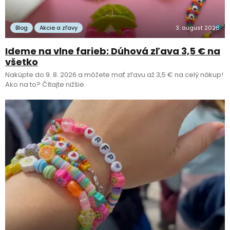
Blog
Akcie a zľavy
3. august 2026
Ideme na vlne farieb: Dúhová zľava 3,5 € na
všetko
Nakúpte do 9. 8. 2026 a môžete mať zľavu až 3,5 € na celý nákup!
Ako na to? Čítajte nižšie.