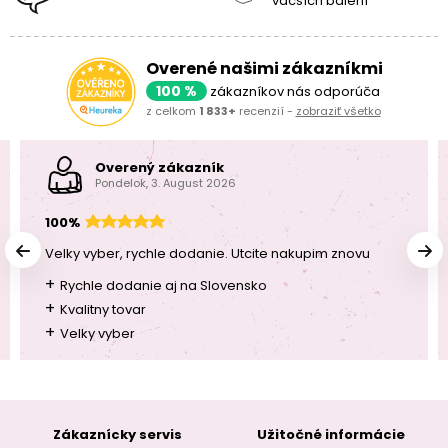
väčších balení
Overené našimi zákazníkmi
100 %
zákazníkov nás odporúča
z celkom
1 833+
recenzií -
zobraziť všetko
Overený zákazník
Pondelok, 3. August 2026
100%
Velky vyber, rychle dodanie. Utcite nakupim znovu
+
Rychle dodanie aj na Slovensko
+
Kvalitny tovar
+
Velky vyber
Zákaznícky servis
Užitočné informácie