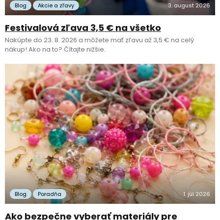
Blog
Akcie a zľavy
3. august 2026
Festivalová zľava 3,5 € na všetko
Nakúpte do 23. 8. 2026 a môžete mať zľavu až 3,5 € na celý
nákup! Ako na to? Čítajte nižšie.
Blog
Poradňa
1. júl 2026
Ako bezpečne vyberať materiály pre