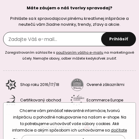
Máte záujem o náš tvorivy spravodaj?
Prihláste sa k spravodajcovi plnému kreatívnej inšpirácie a
neutečú vám žiadne novinky, trendy, zľavy a akcie.
Prihlásiť
Zaregistrovaním súhlasíte s
používaním vášho e-mailu
na marketingové
účely. Nemajte obavy, odber môžete kedykoľvek zrušiť.
Shop roku 2016/17/18
Overené zákazníkmi
Certifikovaný obchod
Ecommerce Europe
Chceme vám prinášať relevantné informácie, tvorivú
inšpiráciu a pohodlné nakupovanie na našom e-shope. Na
to potrebujeme uchovávať vaše súbory cookies. Aké
Prepnúť verziu:
CZ
SK
EU
RO
informácie a akým spôsobom ich uchovávame sa
dočítate