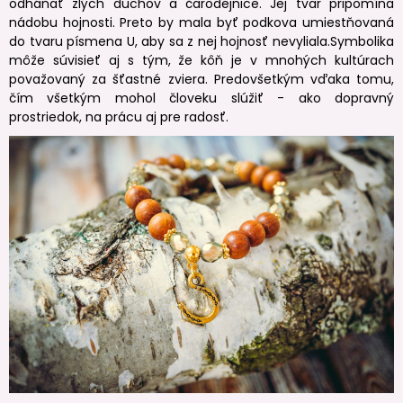
odháňať zlých duchov a čarodejnice. Jej tvar pripomína
nádobu hojnosti. Preto by mala byť podkova umiestňovaná
do tvaru písmena U, aby sa z nej hojnosť nevyliala.Symbolika
môže súvisieť aj s tým, že kôň je v mnohých kultúrach
považovaný za šťastné zviera. Predovšetkým vďaka tomu,
čím všetkým mohol človeku slúžiť - ako dopravný
prostriedok, na prácu aj pre radosť.