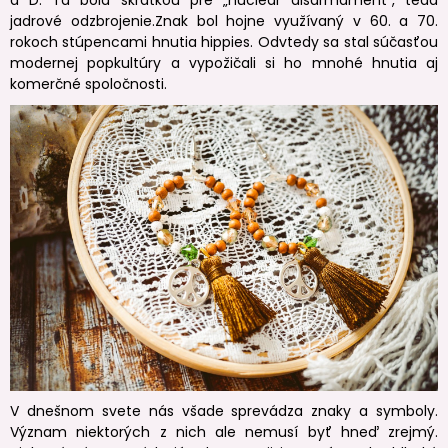
a D. Tá bola skratkou pre „nuclear disarmament“, teda
jadrové odzbrojenie.Znak bol hojne využívaný v 60. a 70.
rokoch stúpencami hnutia hippies. Odvtedy sa stal súčasťou
modernej popkultúry a vypožičali si ho mnohé hnutia aj
komerčné spoločnosti.
V dnešnom svete nás všade sprevádza znaky a symboly.
Význam niektorých z nich ale nemusí byť hneď zrejmý.