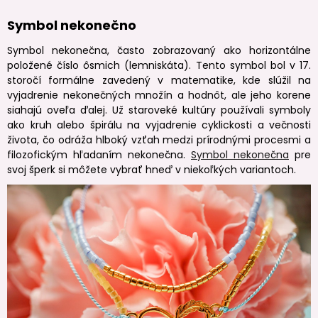
Symbol nekonečno
Symbol nekonečna, často zobrazovaný ako horizontálne
položené číslo ôsmich (lemniskáta). Tento symbol bol v 17.
storočí formálne zavedený v matematike, kde slúžil na
vyjadrenie nekonečných množín a hodnôt, ale jeho korene
siahajú oveľa ďalej. Už staroveké kultúry používali symboly
ako kruh alebo špirálu na vyjadrenie cyklickosti a večnosti
života, čo odráža hlboký vzťah medzi prírodnými procesmi a
filozofickým hľadaním nekonečna.
Symbol nekonečna
pre
svoj šperk si môžete vybrať hneď v niekoľkých variantoch.