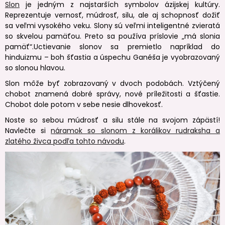
Slon
je jedným z najstarších symbolov ázijskej kultúry.
Reprezentuje vernosť, múdrosť, silu, ale aj schopnosť dožiť
sa veľmi vysokého veku. ​Slony sú veľmi inteligentné zvieratá
so skvelou pamäťou. Preto sa používa príslovie „má slonia
pamäť“.Uctievanie slonov sa premietlo napríklad do
hinduizmu – boh šťastia a úspechu Ganéša je vyobrazovaný
so slonou hlavou.
Slon môže byť zobrazovaný v dvoch podobách. Vztýčený
chobot znamená dobré správy, nové príležitosti a šťastie.
Chobot dole potom v sebe nesie dlhovekosť.
Noste so sebou múdrosť a silu stále na svojom zápästí!
Navlečte si
náramok so slonom z korálikov rudraksha a
zlatého živca podľa tohto návodu
.