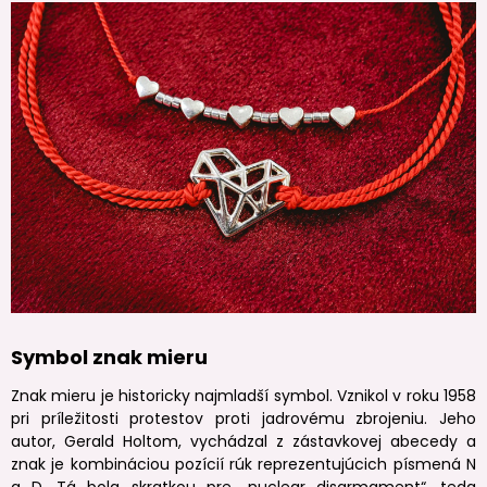
Symbol znak mieru
Znak mieru je historicky najmladší symbol. Vznikol v roku 1958
pri príležitosti protestov proti jadrovému zbrojeniu. Jeho
autor, Gerald Holtom, vychádzal z zástavkovej abecedy a
znak je kombináciou pozícií rúk reprezentujúcich písmená N