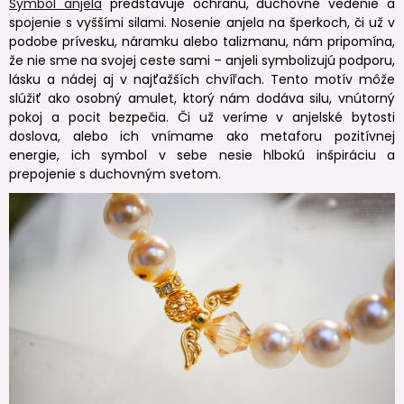
Symbol anjela
predstavuje ochranu, duchovné vedenie a
spojenie s vyššími silami. Nosenie anjela na šperkoch, či už v
podobe prívesku, náramku alebo talizmanu, nám pripomína,
že nie sme na svojej ceste sami – anjeli symbolizujú podporu,
lásku a nádej aj v najťažších chvíľach. Tento motív môže
slúžiť ako osobný amulet, ktorý nám dodáva silu, vnútorný
pokoj a pocit bezpečia. Či už veríme v anjelské bytosti
doslova, alebo ich vnímame ako metaforu pozitívnej
energie, ich symbol v sebe nesie hlbokú inšpiráciu a
prepojenie s duchovným svetom.