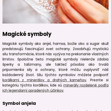
Magické symboly
Magické symboly ako anjel, hamsa, božie oko a sugar skull
predstavujú fascinujúci svet ochrany. Zosobňujú mystickú
silu transformácie, ktoré nás vyzýva na prekonanie vlastných
limitov. Spoločne tieto magické symboly nielenže zdobia
šperky a talizmany, ale taktiež pôsobia ako trvalá
pripomienka sily a ochrany, ktoré môžu ovplyvniť náš
každodenný život. Silu týchto symbolov môžete podporiť
korálkami z minerálov a drahých kameňov
. Prezrite si
kategóriu týchto korálikov, kde sú
minerály rozdelené podľa
ich legendami opradených účinkov
.
Symbol anjela