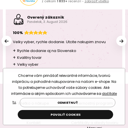
z celkom
1 833+
recenzií -
zobraziť všetko
Overený zákazník
Pondelok, 3. August 2026
100%
Velky vyber, rychle dodanie. Utcite nakupim znovu
+
Rychle dodanie aj na Slovensko
+
Kvalitny tovar
+
Velky vyber
Chceme vám prinášať relevantné informácie, tvorivú
inšpiráciu a pohodlné nakupovanie na našom e-shope. Na
to potrebujeme uchovávať vaše súbory cookies. Aké
Zákaznícky servis
Užitočné informácie
informácie a akým spôsobom ich uchovávame sa
dočítate
tu
.
ODMIETNUŤ
Všetko o nákupe
Vernostný program
Doprava a platba
O nás
POVOLIŤ COOKIES
Kontakt
Certifikáty a atesty tovaru