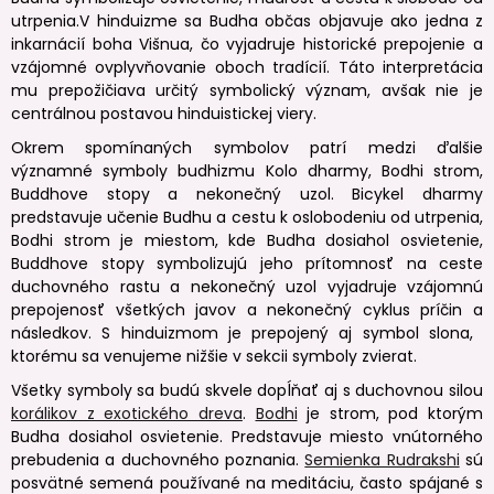
utrpenia.V hinduizme sa Budha občas objavuje ako jedna z
inkarnácií boha Višnua, čo vyjadruje historické prepojenie a
vzájomné ovplyvňovanie oboch tradícií. Táto interpretácia
mu prepožičiava určitý symbolický význam, avšak nie je
centrálnou postavou hinduistickej viery.
Okrem spomínaných symbolov patrí medzi ďalšie
významné symboly budhizmu Kolo dharmy, Bodhi strom,
Buddhove stopy a nekonečný uzol. Bicykel dharmy
predstavuje učenie Budhu a cestu k oslobodeniu od utrpenia,
Bodhi strom je miestom, kde Budha dosiahol osvietenie,
Buddhove stopy symbolizujú jeho prítomnosť na ceste
duchovného rastu a nekonečný uzol vyjadruje vzájomnú
prepojenosť všetkých javov a nekonečný cyklus príčin a
následkov. S hinduizmom je prepojený aj symbol slona, ​​
ktorému sa venujeme nižšie v sekcii symboly zvierat.
Všetky symboly sa budú skvele dopĺňať aj s duchovnou silou
korálikov z exotického dreva
.
Bodhi
je strom, pod ktorým
Budha dosiahol osvietenie. Predstavuje miesto vnútorného
prebudenia a duchovného poznania.
Semienka Rudrakshi
sú
posvätné semená používané na meditáciu, často spájané s