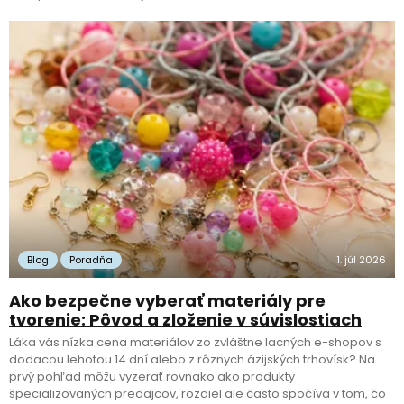
Blog
Poradňa
1. júl 2026
Ako bezpečne vyberať materiály pre
tvorenie: Pôvod a zloženie v súvislostiach
Láka vás nízka cena materiálov zo zvláštne lacných e-shopov s
dodacou lehotou 14 dní alebo z rôznych ázijských trhovísk? Na
prvý pohľad môžu vyzerať rovnako ako produkty
špecializovaných predajcov, rozdiel ale často spočíva v tom, čo