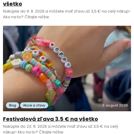
všetko
Nakúpte do 9. 8. 2026 a môžete mať zľavu až 3,5 € na celý nákup!
Ako na to? Čítajte nižšie.
Blog
Akcie a zľavy
3. august 2026
Festivalová zľava 3,5 € na všetko
Nakúpte do 23. 8. 2026 a môžete mať zľavu až 3,5 € na celý
nákup! Ako na to? Čítajte nižšie.