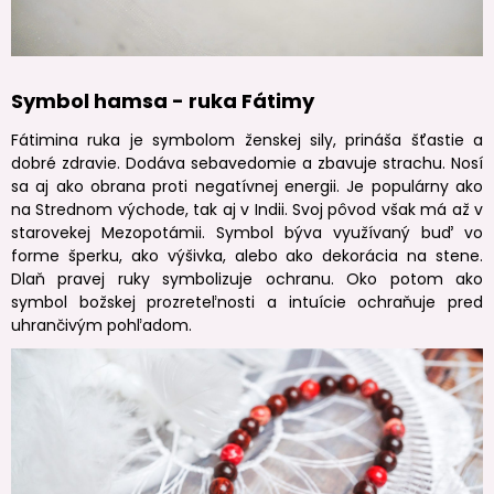
Symbol hamsa - ruka Fátimy
Fátimina ruka je symbolom ženskej sily, prináša šťastie a
dobré zdravie. Dodáva sebavedomie a zbavuje strachu. Nosí
sa aj ako obrana proti negatívnej energii. Je populárny ako
na Strednom východe, tak aj v Indii. Svoj pôvod však má až v
starovekej Mezopotámii. Symbol býva využívaný buď vo
forme šperku, ako výšivka, alebo ako dekorácia na stene.
Dlaň pravej ruky symbolizuje ochranu. Oko potom ako
symbol božskej prozreteľnosti a intuície ochraňuje pred
uhrančivým pohľadom.