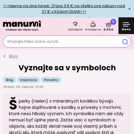
>>>Ideme na vlne farieb: Zľava 3,5 € na všetko pre nákupy nad
27 € s kódom DUHA<<<
0
Menu
0,00 €
Obľúbené
Prihlásenie
Hľadajte treba srdce, achát...
Blog
Vyznajte sa v symboloch
Blog
Inšpirácia
Poradňa
Streda, 26. február 2025
Š
perky (nielen) z minerálnych korálikov bývajú
hojne doplňované o korálky a prívesky s motívmi,
ktoré nesú hlboký význam. Ich symbolika nám ale vždy
nemusí byť úplne jasná. Zistite viac o symboloch a
objavte, ako každý detail nesie svoj vlastný príbeh a
skrytú silu, ktorá môže ovplyvniť váš osobný štýl aj