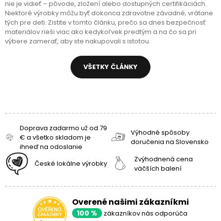
nie je vidieť – pôvode, zložení alebo dostupných certifikáciách.
Niektoré výrobky môžu byť dokonca zdravotne závadné, vrátane
tých pre deti. Zistite v tomto článku, prečo sa dnes bezpečnosť
materiálov rieši viac ako kedykoľvek predtým a na čo sa pri
výbere zamerať, aby ste nakupovali s istotou.
VŠETKY ČLÁNKY
Doprava zadarmo už od 79
Výhodné spôsoby
€ a všetko skladom je
doručenia na Slovensko
ihneď na odoslanie
Zvýhodnená cena
České lokálne výrobky
väčších balení
Overené našimi zákazníkmi
100 %
zákazníkov nás odporúča