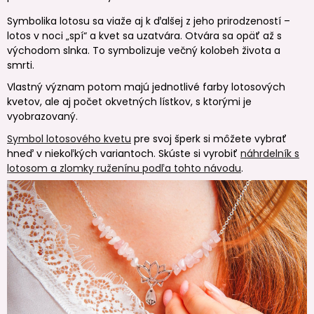
Symbolika lotosu sa viaže aj k ďalšej z jeho prirodzeností –
lotos v noci „spí“ a kvet sa uzatvára. Otvára sa opäť až s
východom slnka. To symbolizuje večný kolobeh života a
smrti.
Vlastný význam potom majú jednotlivé farby lotosových
kvetov, ale aj počet okvetných lístkov, s ktorými je
vyobrazovaný.
Symbol lotosového kvetu
pre svoj šperk si môžete vybrať
hneď v niekoľkých variantoch. Skúste si vyrobiť
náhrdelník s
lotosom a zlomky ruženínu podľa tohto návodu
.