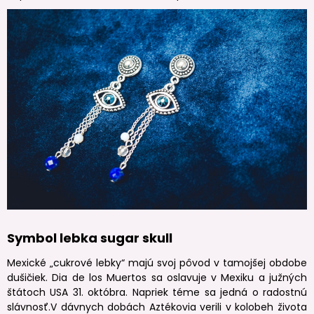
Symbol lebka sugar skull
Mexické „cukrové lebky“ majú svoj pôvod v tamojšej obdobe
dušičiek. Dia de los Muertos sa oslavuje v Mexiku a južných
štátoch USA 31. októbra. Napriek téme sa jedná o radostnú
slávnosť.V dávnych dobách Aztékovia verili v kolobeh života