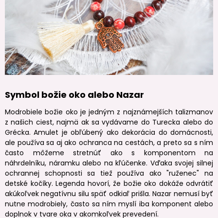
Symbol božie oko alebo Nazar
Modrobiele božie oko je jedným z najznámejších talizmanov
z našich ciest, najmä ak sa vydávame do Turecka alebo do
Grécka. Amulet je obľúbený ako dekorácia do domácnosti,
ale používa sa aj ako ochranca na cestách, a preto sa s ním
často môžeme stretnúť ako s komponentom na
náhrdelníku, náramku alebo na kľúčenke. Vďaka svojej silnej
ochrannej schopnosti sa tiež používa ako "ruženec" na
detské kočíky. Legenda hovorí, že božie oko dokáže odvrátiť
akúkoľvek negatívnu silu späť odkiaľ prišla. Nazar nemusí byť
nutne modrobiely, často sa ním myslí iba komponent alebo
doplnok v tvare oka v akomkoľvek prevedení.