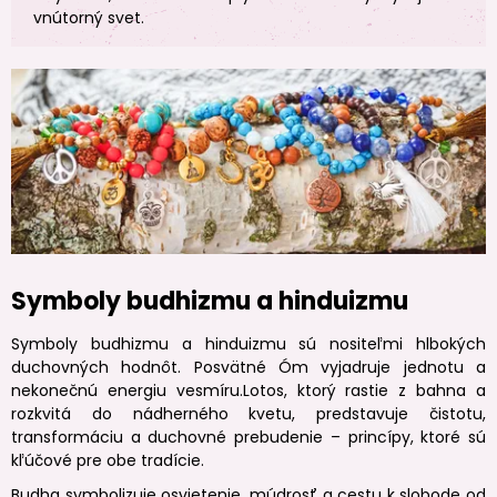
vnútorný svet.
Symboly budhizmu a hinduizmu
Symboly budhizmu a hinduizmu sú nositeľmi hlbokých
duchovných hodnôt. Posvätné Óm vyjadruje jednotu a
nekonečnú energiu vesmíru.Lotos, ktorý rastie z bahna a
rozkvitá do nádherného kvetu, predstavuje čistotu,
transformáciu a duchovné prebudenie – princípy, ktoré sú
kľúčové pre obe tradície.
Budha symbolizuje osvietenie, múdrosť a cestu k slobode od