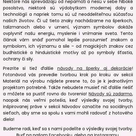
Niektoré nás sprevádzajú od nepamäti a nesú v sebe hlboké
posolstvo, niektoré sú výdobytkom modernej doby a
technológií a napriek tomu sú už neoddeliteľnou súčasťou
našich životov. Či už tieto znaky nachádzame na šperkoch,
talizmanoch alebo v umení, význam symbolov dokáže
ovplyvniť našu energiu, myslenie i vnímanie sveta. Tento
článok vám snáď pomohol lepšie porozumieť znakom a
symbolom, ich významu a sile – od magických znakov cez
budhistické a hinduistické motívy až po symboly šťastia,
ochrany či sily.
Prezrite si tiež ďalšie
návody na šperky aj dekorácie
!
Fotonávod vás prevedie tvorbou krok po kroku av sekcii
Materiál na výrobu nájdete presne to, čo je k jednotlivým
projektom potrebné. Takže nebudete musieť nič ďalšie riešiť
a môžete sa pustiť rovno do tvorenia!
Návody sú zadarmo
,
naopak nás veľmi potešia, keď výsledky svojej tvorby,
inšpirovanej práve v sekcii Návodov označíte na sociálnych
sieťach, aby sme sa spolu s vami mohli radovať z hotového
diela!
Budeme radi, keď sa s nami podelíte o výsledky svojej tvorby.
Buď na našom
Facebooku
, alebo na
Instagramu
.