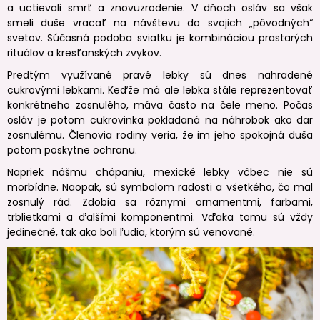
a uctievali smrť a znovuzrodenie. V dňoch osláv sa však
smeli duše vracať na návštevu do svojich „pôvodných“
svetov. Súčasná podoba sviatku je kombináciou prastarých
rituálov a kresťanských zvykov.
Predtým využívané pravé lebky sú dnes nahradené
cukrovými lebkami. Keďže má ale lebka stále reprezentovať
konkrétneho zosnulého, máva často na čele meno. Počas
osláv je potom cukrovinka pokladaná na náhrobok ako dar
zosnulému. Členovia rodiny veria, že im jeho spokojná duša
potom poskytne ochranu.
Napriek nášmu chápaniu, mexické lebky vôbec nie sú
morbídne. Naopak, sú symbolom radosti a všetkého, čo mal
zosnulý rád. Zdobia sa rôznymi ornamentmi, farbami,
trblietkami a ďalšími komponentmi. Vďaka tomu sú vždy
jedinečné, tak ako boli ľudia, ktorým sú venované.