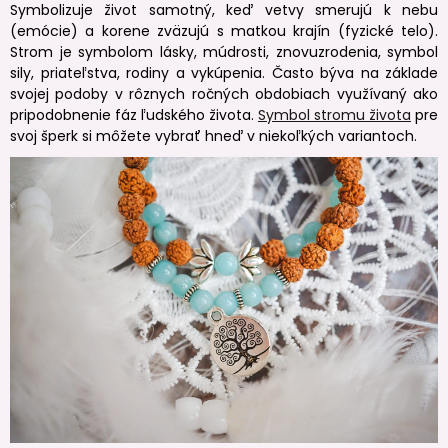
Symbolizuje život samotný, keď vetvy smerujú k nebu
(emócie) a korene zväzujú s matkou krajín (fyzické telo).
Strom je symbolom lásky, múdrosti, znovuzrodenia, symbol
sily, priateľstva, rodiny a vykúpenia. Často býva na základe
svojej podoby v rôznych ročných obdobiach využívaný ako
pripodobnenie fáz ľudského života.
Symbol stromu života
pre
svoj šperk si môžete vybrať hneď v niekoľkých variantoch.