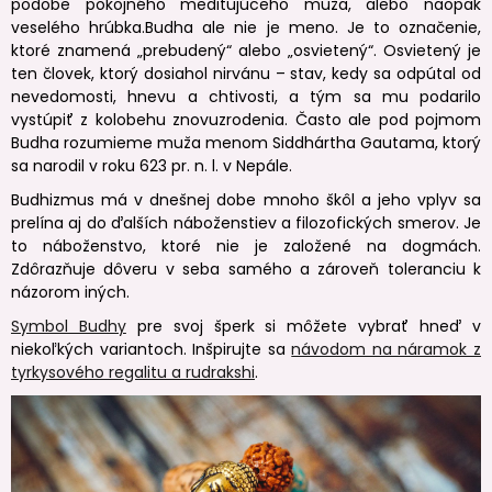
podobe pokojného meditujúceho muža, alebo naopak
veselého hrúbka.Budha ale nie je meno. Je to označenie,
ktoré znamená „prebudený“ alebo „osvietený“. Osvietený je
ten človek, ktorý dosiahol nirvánu – stav, kedy sa odpútal od
nevedomosti, hnevu a chtivosti, a tým sa mu podarilo
vystúpiť z kolobehu znovuzrodenia. Často ale pod pojmom
Budha rozumieme muža menom Siddhártha Gautama, ktorý
sa narodil v roku 623 pr. n. l. v Nepále.
Budhizmus má v dnešnej dobe mnoho škôl a jeho vplyv sa
prelína aj do ďalších náboženstiev a filozofických smerov. Je
to náboženstvo, ktoré nie je založené na dogmách.
Zdôrazňuje dôveru v seba samého a zároveň toleranciu k
názorom iných.
Symbol Budhy
pre svoj šperk si môžete vybrať hneď v
niekoľkých variantoch. Inšpirujte sa
návodom na náramok z
tyrkysového regalitu a rudrakshi
.