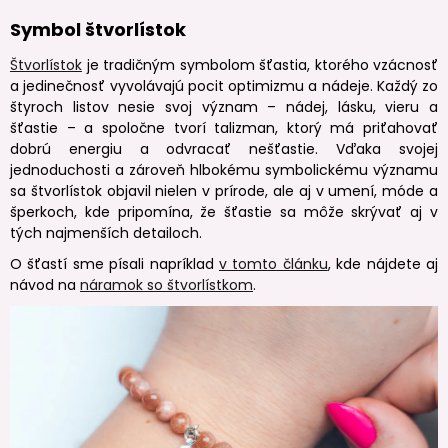
Symbol štvorlístok
Štvorlístok
je tradičným symbolom šťastia, ktorého vzácnosť
a jedinečnosť vyvolávajú pocit optimizmu a nádeje. Každý zo
štyroch listov nesie svoj význam – nádej, lásku, vieru a
šťastie – a spoločne tvorí talizman, ktorý má priťahovať
dobrú energiu a odvracať nešťastie. Vďaka svojej
jednoduchosti a zároveň hlbokému symbolickému významu
sa štvorlístok objavil nielen v prírode, ale aj v umení, móde a
šperkoch, kde pripomína, že šťastie sa môže skrývať aj v
tých najmenších detailoch.
O šťastí sme písali napríklad
v tomto článku
, kde nájdete aj
návod na
náramok so štvorlístkom
.