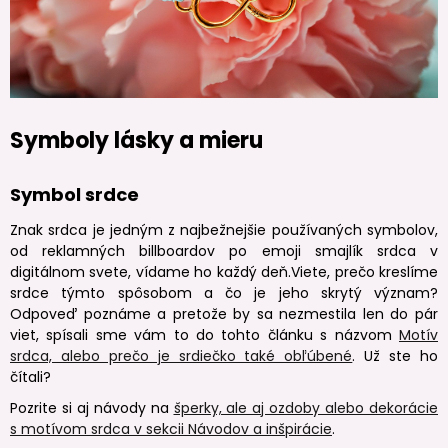
Symboly lásky a mieru
Symbol srdce
Znak srdca je jedným z najbežnejšie používaných symbolov,
od reklamných billboardov po emoji smajlík srdca v
digitálnom svete, vídame ho každý deň.Viete, prečo kreslíme
srdce týmto spôsobom a čo je jeho skrytý význam?
Odpoveď poznáme a pretože by sa nezmestila len do pár
viet, spísali sme vám to do tohto článku s názvom
Motív
srdca, alebo prečo je srdiečko také obľúbené
. Už ste ho
čítali?
Pozrite si aj návody na
šperky, ale aj ozdoby alebo dekorácie
s motívom srdca v sekcii Návodov a inšpirácie
.