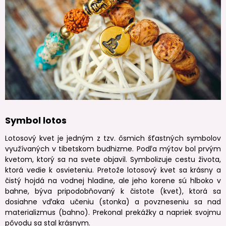
Symbol lotos
Lotosový kvet je jedným z tzv. ôsmich šťastných symbolov
využívaných v tibetskom budhizme. Podľa mýtov bol prvým
kvetom, ktorý sa na svete objavil. Symbolizuje cestu života,
ktorá vedie k osvieteniu. Pretože lotosový kvet sa krásny a
čistý hojdá na vodnej hladine, ale jeho korene sú hlboko v
bahne, býva pripodobňovaný k čistote (kvet), ktorá sa
dosiahne vďaka učeniu (stonka) a povzneseniu sa nad
materializmus (bahno). Prekonal prekážky a napriek svojmu
pôvodu sa stal krásnym.