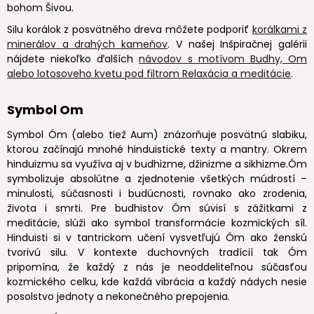
bohom Šivou.
Silu korálok z posvätného dreva môžete podporiť
korálkami z
minerálov a drahých kameňov
. V našej Inšpiračnej galérii
nájdete niekoľko ďalších
návodov s motívom Budhy, Om
alebo lotosoveho kvetu pod filtrom Relaxácia a meditácie
.
Symbol Om
Symbol Óm (alebo tiež Aum) znázorňuje posvätnú slabiku,
ktorou začínajú mnohé hinduistické texty a mantry. Okrem
hinduizmu sa využíva aj v budhizme, džinizme a sikhizme.Óm
symbolizuje absolútne a zjednotenie všetkých múdrostí –
minulosti, súčasnosti i budúcnosti, rovnako ako zrodenia,
života i smrti. Pre budhistov Óm súvisí s zážitkami z
meditácie, slúži ako symbol transformácie kozmických síl.
Hinduisti si v tantrickom učení vysvetľujú Óm ako ženskú
tvorivú silu. V kontexte duchovných tradícií tak Óm
pripomína, že každý z nás je neoddeliteľnou súčasťou
kozmického celku, kde každá vibrácia a každý nádych nesie
posolstvo jednoty a nekonečného prepojenia.