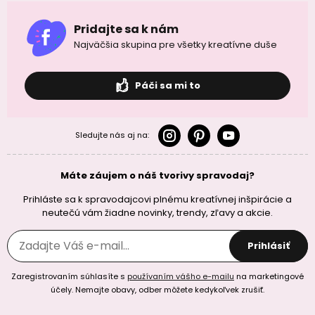
Pridajte sa k nám
Najväčšia skupina pre všetky kreatívne duše
Páči sa mi to
Sledujte nás aj na:
Máte záujem o náš tvorivy spravodaj?
Prihláste sa k spravodajcovi plnému kreatívnej inšpirácie a
neutečú vám žiadne novinky, trendy, zľavy a akcie.
Prihlásiť
Zaregistrovaním súhlasíte s
používaním vášho e-mailu
na marketingové
účely. Nemajte obavy, odber môžete kedykoľvek zrušiť.