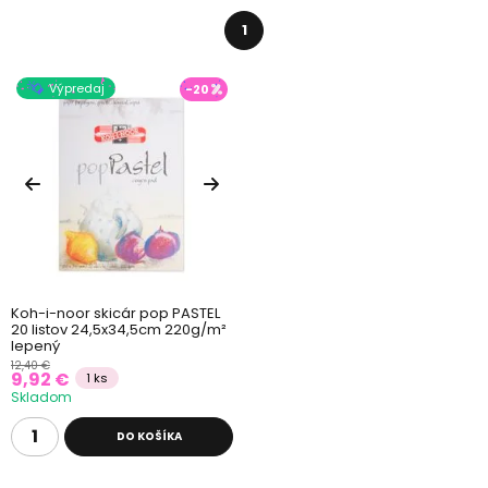
1
Výpredaj
-20
Koh-i-noor skicár pop PASTEL
20 listov 24,5x34,5cm 220g/m²
lepený
12,40 €
9,92 €
1 ks
Skladom
DO KOŠÍKA