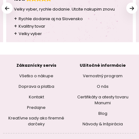
Velky vyber, rychle dodanie. Utcite nakupim znovu
+
Rychle dodanie aj na Slovensko
+
Kvalitny tovar
+
Velky vyber
Zákaznícky servis
Užitočné informácie
Všetko o nákupe
Vernostný program
Doprava a platba
O nás
Kontakt
Certifikáty a atesty tovaru
Manumi
Predajne
Blog
Kreatívne sady ako firemné
darčeky
Návody & Inšpirácia