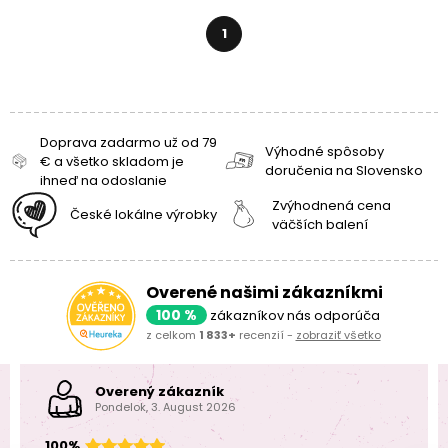
1
Doprava zadarmo už od 79
Výhodné spôsoby
€ a všetko skladom je
doručenia na Slovensko
ihneď na odoslanie
Zvýhodnená cena
České lokálne výrobky
väčších balení
Overené našimi zákazníkmi
100 %
zákazníkov nás odporúča
z celkom
1 833+
recenzií -
zobraziť všetko
Overený zákazník
Pondelok, 3. August 2026
100%