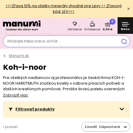
>>>Zľava 10% na všetky minerály vhodné pre Levy <> Zľavový
kód: LEV<<<
0
Menu
0,00 €
Obľúbené
Prihlásenie
Hľadajte treba srdce, achát...
Manumi.sk
Koh-i-noor
Pre všetkých nadšencov aj profesionálov je česká firma KOH-I-
NOOR HARDTMUTH značkou kvality v odbore písacích potrieb a
ďalších kreatívnych pomôcok. Prináša širokú paletu overených
produktov, z ktorých v našej ponuke nájdete ceruzky, tuhy, uhlíky,
Zobraziť viac
pastelky, krepové papiere alebo skicáre. Už od roku 1848 funguje
továreň KOH-I-NOOR HARDMUTH v Českých Budejoviciach, ktorá
Filtrovať produkty
dodnes zaisťuje najväčší objem výroby a odkiaľ je firma riadená.
V súčasnej dobe spoločnosť vyváža svoje produkty do viac než
90 krajín sveta a obľúbenosti sa tak teší nielen v Českej republike,
1 produkt
Zoradiť:
Odporúčané
ale aj v zahraničí.