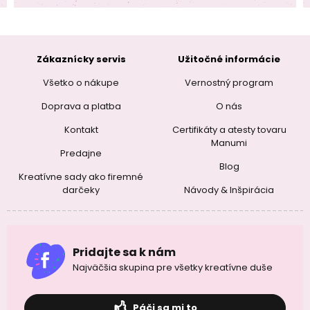
Zákaznícky servis
Užitočné informácie
Všetko o nákupe
Vernostný program
Doprava a platba
O nás
Kontakt
Certifikáty a atesty tovaru
Manumi
Predajne
Blog
Kreatívne sady ako firemné
darčeky
Návody & Inšpirácia
Pridajte sa k nám
Najväčšia skupina pre všetky kreatívne duše
Páči sa mi to