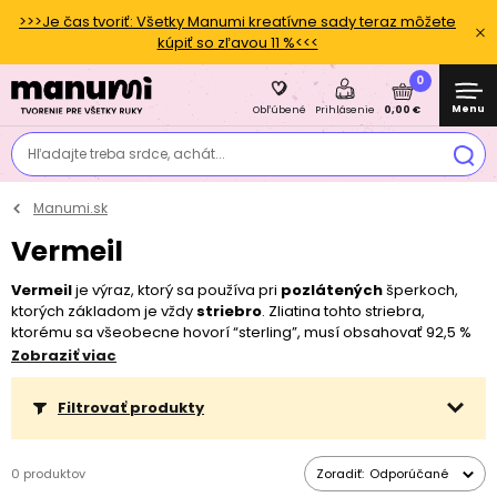
>>>Je čas tvoriť: Všetky Manumi kreatívne sady teraz môžete
kúpiť so zľavou 11 %<<<
0
Menu
0,00 €
Obľúbené
Prihlásenie
Hľadajte treba srdce, achát...
Manumi.sk
Vermeil
Vermeil
je výraz, ktorý sa používa pri
pozlátených
šperkoch,
ktorých základom je vždy
striebro
. Zliatina tohto striebra,
ktorému sa všeobecne hovorí “sterling”, musí obsahovať 92,5 %
striebra a vrstva pozlátenia musí byť hrubá minimálne 0,0025
Zobraziť viac
milimetra s rýdzosťou aspoň 10 karátov.
Filtrovať produkty
0 produktov
Zoradiť:
Odporúčané