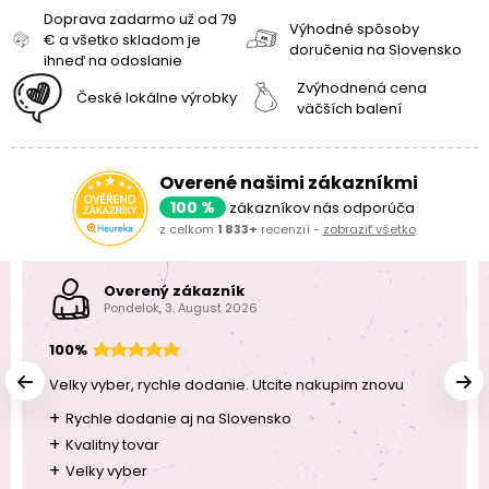
Doprava zadarmo už od 79
Výhodné spôsoby
€ a všetko skladom je
doručenia na Slovensko
ihneď na odoslanie
Zvýhodnená cena
České lokálne výrobky
väčších balení
Overené našimi zákazníkmi
100 %
zákazníkov nás odporúča
z celkom
1 833+
recenzií -
zobraziť všetko
Overený zákazník
Pondelok, 3. August 2026
100%
Velky vyber, rychle dodanie. Utcite nakupim znovu
+
Rychle dodanie aj na Slovensko
+
Kvalitny tovar
+
Velky vyber