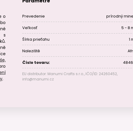
Parametre
e o
Prevedenie
prírodný mine
ebo
Veľkosť
5 - 8
lné
i s
Šírka prieťahu
1
ků.
vně
Naleziště
Af
íce
še,
Číslo tovaru:
4846
pro
ení
EU distributor: Manumi Crafts s.r.o., IČO/ID: 24260452,
ry
.
info@manumi.cz