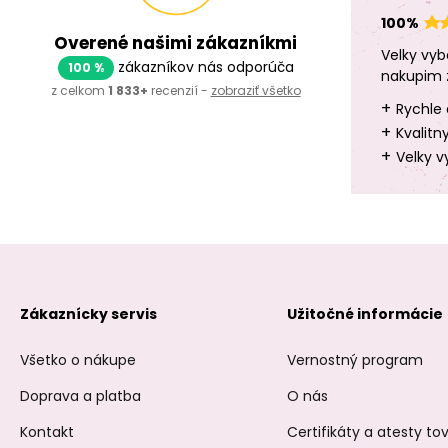
100%
Overené našimi zákazníkmi
Velky vyb
zákazníkov nás odporúča
100 %
nakupim 
z celkom
1 833+
recenzií -
zobraziť všetko
+
Rychle 
+
Kvalitn
+
Velky v
Zákaznícky servis
Užitočné informácie
Všetko o nákupe
Vernostný program
Doprava a platba
O nás
Kontakt
Certifikáty a atesty t