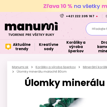
+421 222 205 167
Hľadajte 
Koráliky a
Dr
Aktuálne
Kreatívne
výroba
kame
trendy
sady
šperkov
mine
Manumi.sk
Koráliky a výroba šperkov
Minerální korá
Úlomky minerálu malachit 80cm
Úlomky minerálu