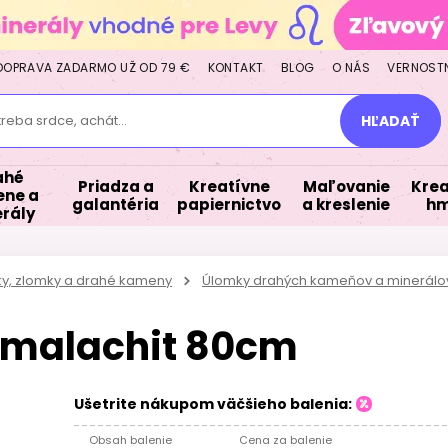
DOPRAVA ZADARMO UŽ OD 79 €
KONTAKT
BLOG
O NÁS
VERNOST
treba srdce, achát...
HĽADAŤ
ahé
Priadza a
Kreatívne
Maľovanie
Krea
ne a
galantéria
papiernictvo
a kreslenie
hm
rály
lky, zlomky a drahé kameny
Úlomky drahých kameňov a minerálo
 malachit 80cm
Ušetrite nákupom väčšieho balenia:
Obsah balenie
Cena za balenie