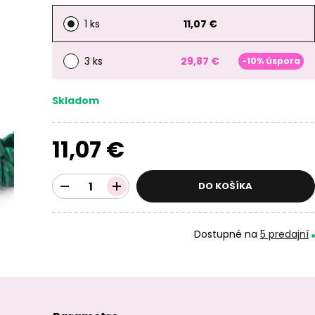
1 ks
11,07 €
3 ks
29,87 €
-10% úspora
Skladom
11,07 €
DO KOŠÍKA
Dostupné na
5 predajní