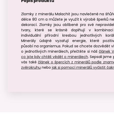
Popis produktu
Zlomky z minerálu Malachit jsou navlečené na šňůř
délce 80 cm a můžete je využít k výrobě šperků n
dekorací. Zlomky jsou oblíbené pro své nepravide
tvary, které se krásně doplňují v kombinac
individuální přírodní kresbou jednotlivých korál
Minerály údajně vyzařují energie, které poziti
působí na organismus. Pokud se chcete dozvědět v
o jednotlivých minerálech, přečtěte si náš
článek V
co jste kdy chtěli vědět o minerálech
. Sepsali jsme 
vás také
článek o špercích z minerálů podle znam
zvěrokruhu
nebo
jak si pomocí minerálů vyčistit čak