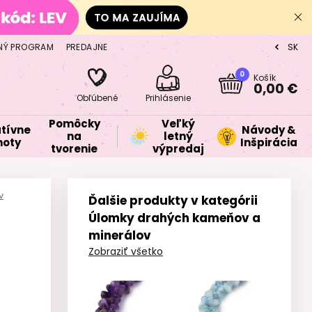
NÝ PROGRAM
PREDAJNE
SK
CZ
0
Košík
0,00 €
Obľúbené
Prihlásenie
Pomôcky
Veľký
tívne
Návody &
na
letný
oty
Inšpirácia
tvorenie
výpredaj
v
Ďalšie produkty v kategórii
Úlomky drahých kameňov a
minerálov
Zobraziť všetko