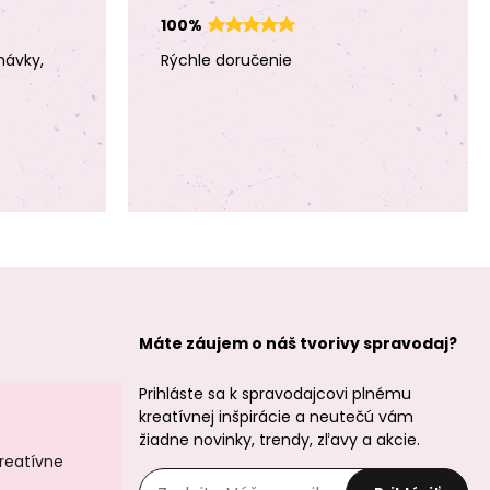
100%
návky,
Rýchle doručenie
Úlomky minerálu
Úlomky minerálu
howlit 80cm
čierny onyx 80cm
Úlomky minerálu
Úlomky minerálu
modrý čipkovaný
ružového kremeňa
achát 80cm
80cm
Máte záujem o náš tvorivy spravodaj?
Prihláste sa k spravodajcovi plnému
kreatívnej inšpirácie a neutečú vám
žiadne novinky, trendy, zľavy a akcie.
kreatívne