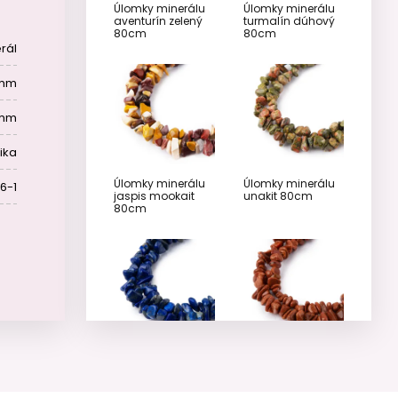
Úlomky minerálu
Úlomky minerálu
aventurín zelený
turmalín dúhový
80cm
80cm
rál
 mm
 mm
rika
Úlomky minerálu
Úlomky minerálu
6-1
jaspis mookait
unakit 80cm
80cm
Úlomky minerálu
Úlomky minerálu
lapis Lazuli 80cm
zlatý živec 80cm