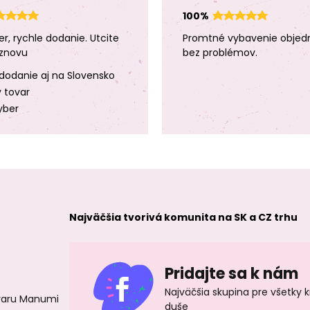
100%
er, rychle dodanie. Utcite
Promtné vybavenie objed
znovu
bez problémov.
dodanie aj na Slovensko
y tovar
yber
Najväčšia tvorivá komunita na SK a CZ trhu
Pridajte sa k nám
Najväčšia skupina pre všetky 
ovaru Manumi
duše