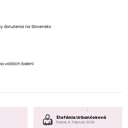
y doručenia na Slovensko
Úlomky minerálu
Úlomky minerálu
modrá živica
howlit modrý
80cm
80cm
a väčších balení
Úlomky minerálu
Úlomky minerálu
amazonit Peru
apatit 80cm
80cm
Štefánia Urbančoková
Piatok, 6. Február 2026