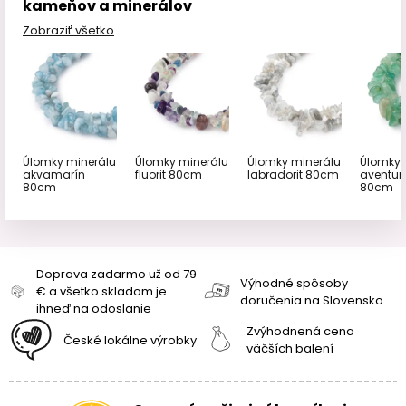
kameňov a minerálov
Zobraziť všetko
Úlomky minerálu
Úlomky minerálu
Úlomky minerálu
Úlomky 
akvamarín
fluorit 80cm
labradorit 80cm
aventurí
80cm
80cm
Doprava zadarmo už od 79
Výhodné spôsoby
€ a všetko skladom je
doručenia na Slovensko
ihneď na odoslanie
Zvýhodnená cena
České lokálne výrobky
väčších balení