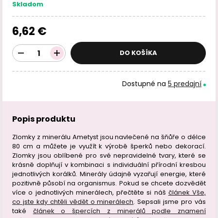
Skladom
6,62 €
DO KOŠÍKA
Dostupné na
5 predajní
Popis produktu
Zlomky z minerálu Ametyst jsou navlečené na šňůře o délce
80 cm a můžete je využít k výrobě šperků nebo dekorací.
Zlomky jsou oblíbené pro své nepravidelné tvary, které se
krásně doplňují v kombinaci s individuální přírodní kresbou
jednotlivých korálků. Minerály údajně vyzařují energie, které
pozitivně působí na organismus. Pokud se chcete dozvědět
více o jednotlivých minerálech, přečtěte si náš
článek Vše,
co jste kdy chtěli vědět o minerálech
. Sepsali jsme pro vás
také
článek o špercích z minerálů podle znamení