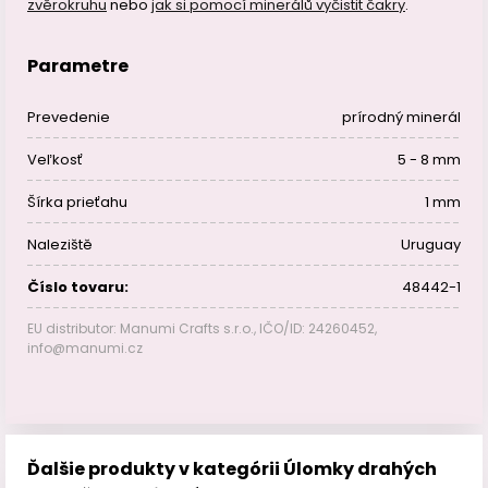
zvěrokruhu
nebo
jak si pomocí minerálů vyčistit čakry
.
Parametre
Prevedenie
prírodný minerál
Veľkosť
5 - 8 mm
Šírka prieťahu
1 mm
Naleziště
Uruguay
Číslo tovaru:
48442-1
EU distributor: Manumi Crafts s.r.o., IČO/ID: 24260452,
info@manumi.cz
Ďalšie produkty v kategórii Úlomky drahých