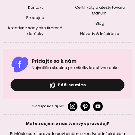
Kontakt
Certifikáty a atesty tovaru
Manumi
Predajne
Blog
Kreatívne sady ako firemné
darčeky
Návody & Inšpirácia
Pridajte sa k nám
Najväčšia skupina pre všetky kreatívne duše
Páči sa mi to
Sledujte nás aj na:
Máte záujem o náš tvorivy spravodaj?
Prihláste sa k spravodajcovi plnému kreatívnej inšpirácie a