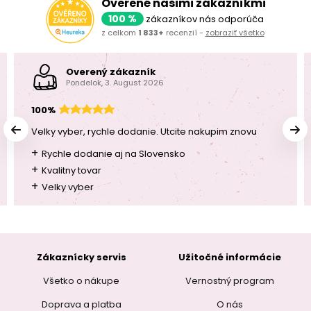
Overené našimi zákazníkmi
100 %
zákazníkov nás odporúča
z celkom
1 833+
recenzií -
zobraziť všetko
Overený zákazník
Pondelok, 3. August 2026
100%
Velky vyber, rychle dodanie. Utcite nakupim znovu
+
Rychle dodanie aj na Slovensko
+
Kvalitny tovar
+
Velky vyber
Zákaznícky servis
Užitočné informácie
Všetko o nákupe
Vernostný program
Doprava a platba
O nás