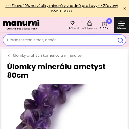
>>>Zľava 10% na všetky minerály vhodné pre Levy <> Zľavový
kód: LEV<<<
0
Menu
0,00 €
Obľúbené
Prihlásenie
Hľadajte treba srdce, achát...
Úlomky drahých kameňov a minerálov
Úlomky minerálu ametyst
80cm