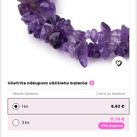
Ušetrite nákupom väčšieho balenia:
Obsah balenie
Cena za balenie
1 ks
6,62 €
17,73 €
3 ks
-11% úspora