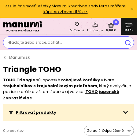
>>>Je čas tvoriť: Všetky Manumi kreatívne sady teraz môžete
kúpiť so zľavou 11 %<<<
0
Menu
0,00 €
Obľúbené
Prihlásenie
Hľadajte treba srdce, achát...
Manumi.sk
Triangle TOHO
TOHO Triangle
sú japonské
rokajlové koráliky
v tvare
trojuholníkov s trojuholníkovým prieťahom
, ktorý ovplyvňuje
pozíciu korálika v šitom šperku aj vo vise.
TOHO japonské
rokajlové koráliky
sa vyznačujú svojím
precíznym tvarom
,
Zobraziť viac
ľahkosťou
a
širším prieťahom
tak, aby bolo možné prevliecť
ihlu s niťou viackrát.
Filtrovať produkty
0 produktov
Zoradiť:
Odporúčané