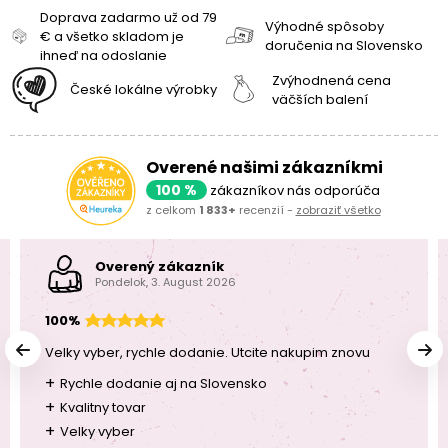
Doprava zadarmo už od 79
Výhodné spôsoby
€ a všetko skladom je
doručenia na Slovensko
ihneď na odoslanie
Zvýhodnená cena
České lokálne výrobky
väčších balení
Overené našimi zákazníkmi
100 %
zákazníkov nás odporúča
z celkom
1 833+
recenzií -
zobraziť všetko
Overený zákazník
Pondelok, 3. August 2026
100%
Velky vyber, rychle dodanie. Utcite nakupim znovu
+
Rychle dodanie aj na Slovensko
+
Kvalitny tovar
+
Velky vyber