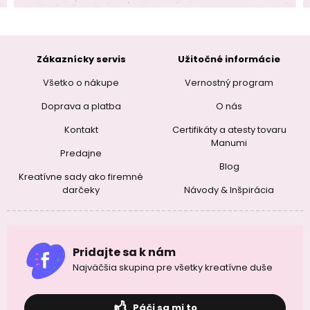
Zákaznícky servis
Užitočné informácie
Všetko o nákupe
Vernostný program
Doprava a platba
O nás
Kontakt
Certifikáty a atesty tovaru
Manumi
Predajne
Blog
Kreatívne sady ako firemné
darčeky
Návody & Inšpirácia
Pridajte sa k nám
Najväčšia skupina pre všetky kreatívne duše
Páči sa mi to