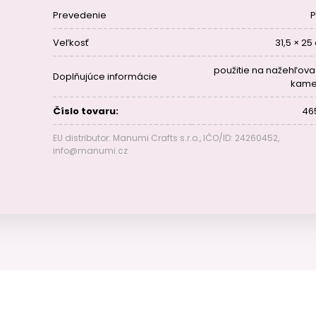
Prevedenie
Veľkosť
31,5 × 25
použitie na nažehľova
Doplňujúce informácie
kam
Číslo tovaru:
46
EU distributor: Manumi Crafts s.r.o., IČO/ID: 24260452,
info@manumi.cz