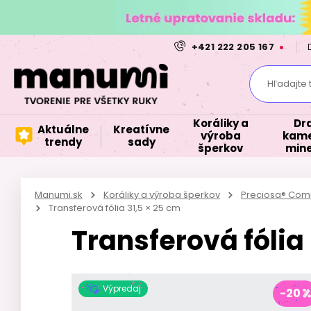
+421 222 205 167
Hľadajte 
Koráliky a
Dr
Aktuálne
Kreatívne
výroba
kame
trendy
sady
šperkov
mine
Manumi.sk
Koráliky a výroba šperkov
Preciosa® Com
Transferová fólia 31,5 × 25 cm
Transferová fólia 
Výpredaj
-20