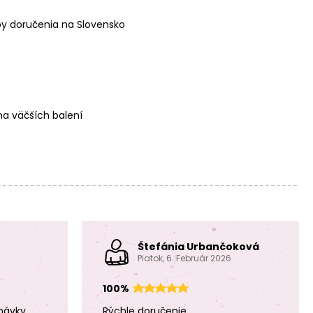
y doručenia na Slovensko
Preciosa MC
Preciosa MC
nažehľovacie
nažehľovacie
šatónové ruže
šatónové ruže
MAXIMA SS16
MAXIMA SS20
a väčších balení
Sapphire
Crystal Blue Flare
Preciosa MC
Preciosa MC
nažehľovacie
nažehľovacie
Štefánia Urbančoková
šatónové ruže
šatónové ruže
Piatok, 6. Február 2026
MAXIMA SS20
MAXIMA SS20
Crystal Capri
Crystal Labrador
Gold
100%
návky,
Rýchle doručenie