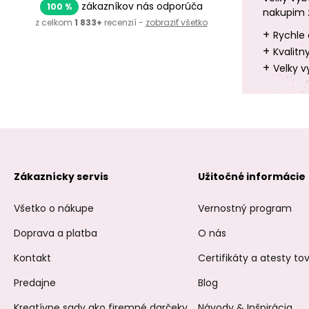
zákazníkov nás odporúča
100 %
nakupim 
z celkom
1 833+
recenzií -
zobraziť všetko
+
Rychle 
+
Kvalitn
+
Velky v
Zákaznícky servis
Užitočné informácie
Všetko o nákupe
Vernostný program
Doprava a platba
O nás
Kontakt
Certifikáty a atesty t
Predajne
Blog
Kreatívne sady ako firemné darčeky
Návody & Inšpirácia