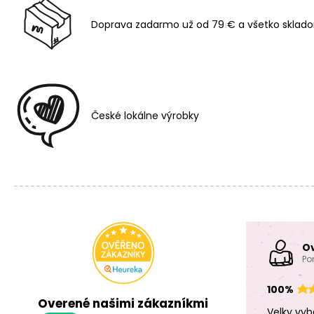
Doprava zadarmo už od 79 € a všetko sklado
České lokálne výrobky
O
Po
100%
Overené našimi zákazníkmi
Velky vyb