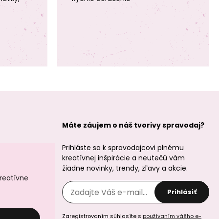
Preciosa MC
Preciosa MC
nažehľovacie
nažehľovacie
šatónové ruže
šatónové ruže
MAXIMA SS20
MAXIMA SS20 Jet
Crystal Lava
Máte záujem o náš tvorivy spravodaj?
Prihláste sa k spravodajcovi plnému
kreatívnej inšpirácie a neutečú vám
žiadne novinky, trendy, zľavy a akcie.
Preciosa MC
Preciosa MC
kreatívne
nažehľovacie
nažehľovacie
šatónové ruže
šatónové ruže
Prihlásiť
MAXIMA SS20 Jet
MAXIMA SS20
Hematite
Capri Blue
Zaregistrovaním súhlasíte s
používaním vášho e-