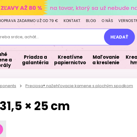
DOPRAVA ZADARMO UŽ OD 79 €
KONTAKT
BLOG
O NÁS
VERNOST
treba srdce, achát...
HĽADAŤ
ahé
Priadza a
Kreatívne
Maľovanie
Krea
ne a
galantéria
papiernictvo
a kreslenie
hm
rály
ponents
Preciosa® nažehľovacie kamene s plochým spodkom
31,5 × 25 cm