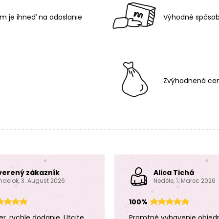
m je ihneď na odoslanie
Výhodné spôsob
Zvýhodnená cen
verený zákazník
Alica Tichá
ndelok, 3. August 2026
Neděle, 1. Marec 2026
100%
er, rychle dodanie. Utcite
Promtné vybavenie objed