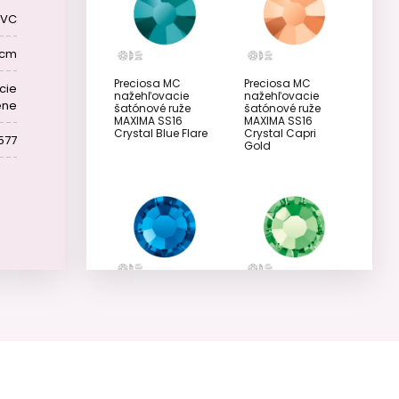
PVC
 cm
Preciosa MC
Preciosa MC
cie
nažehľovacie
nažehľovacie
ene
šatónové ruže
šatónové ruže
MAXIMA SS16
MAXIMA SS16
Crystal Blue Flare
Crystal Capri
577
Gold
Preciosa MC
Preciosa MC
nažehľovacie
nažehľovacie
šatónové ruže
šatónové ruže
MAXIMA SS16
MAXIMA SS16
Capri Blue
Peridot