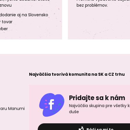
znovu
bez problémov.
dodanie aj na Slovensko
y tovar
yber
Najväčšia tvorivá komunita na SK a CZ trhu
Pridajte sa k nám
Najväčšia skupina pre všetky 
ovaru Manumi
duše
Páči sa mi to