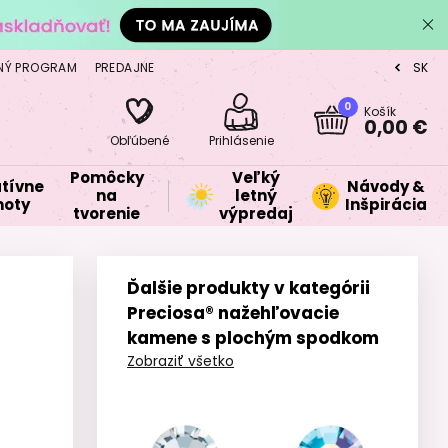
NÝ PROGRAM
PREDAJNE
SK
CZ
0
Košík
0,00 €
Obľúbené
Prihlásenie
Pomôcky
Veľký
tívne
Návody &
na
letný
oty
Inšpirácia
tvorenie
výpredaj
Ďalšie produkty v kategórii
Preciosa® nažehľovacie
kamene s plochým spodkom
Zobraziť všetko