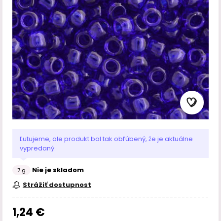
Ľutujeme, ale produkt bol tak obľúbený, že je aktuálne
vypredaný.
Nie je skladom
7 g
Strážiť dostupnost
1,24 €