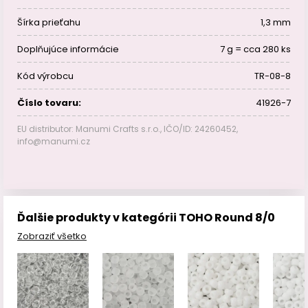
Šírka prieťahu
1,3 mm
Doplňujúce informácie
7 g = cca 280 ks
Kód výrobcu
TR-08-8
Číslo tovaru:
41926-7
EU distributor: Manumi Crafts s.r.o., IČO/ID: 24260452,
info@manumi.cz
Ďalšie produkty v kategórii TOHO Round 8/0
Zobraziť všetko