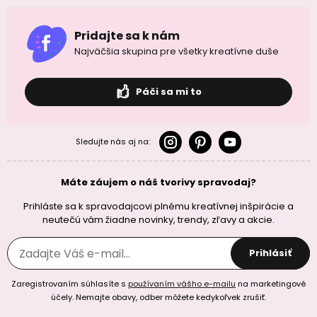
Pridajte sa k nám
Najväčšia skupina pre všetky kreatívne duše
Páči sa mi to
Sledujte nás aj na:
Máte záujem o náš tvorivy spravodaj?
Prihláste sa k spravodajcovi plnému kreatívnej inšpirácie a
neutečú vám žiadne novinky, trendy, zľavy a akcie.
Prihlásiť
Zaregistrovaním súhlasíte s
používaním vášho e-mailu
na marketingové
účely. Nemajte obavy, odber môžete kedykoľvek zrušiť.