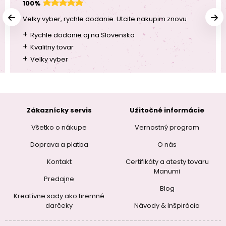
100%
Velky vyber, rychle dodanie. Utcite nakupim znovu
+
Rychle dodanie aj na Slovensko
+
Kvalitny tovar
+
Velky vyber
Zákaznícky servis
Užitočné informácie
Všetko o nákupe
Vernostný program
Doprava a platba
O nás
Kontakt
Certifikáty a atesty tovaru
Manumi
Predajne
Blog
Kreatívne sady ako firemné
darčeky
Návody & Inšpirácia