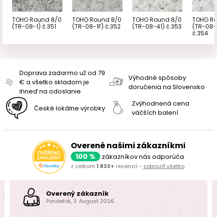
TOHO Round 8/0
TOHO Round 8/0
TOHO Round 8/0
TOHO Ro
(TR-08-1) č.351
(TR-08-1F) č.352
(TR-08-41) č.353
(TR-08-
č.354
Doprava zadarmo už od 79
Výhodné spôsoby
€ a všetko skladom je
doručenia na Slovensko
ihneď na odoslanie
Zvýhodnená cena
České lokálne výrobky
väčších balení
Overené našimi zákazníkmi
100 %
zákazníkov nás odporúča
z celkom
1 833+
recenzií -
zobraziť všetko
Overený zákazník
Pondelok, 3. August 2026