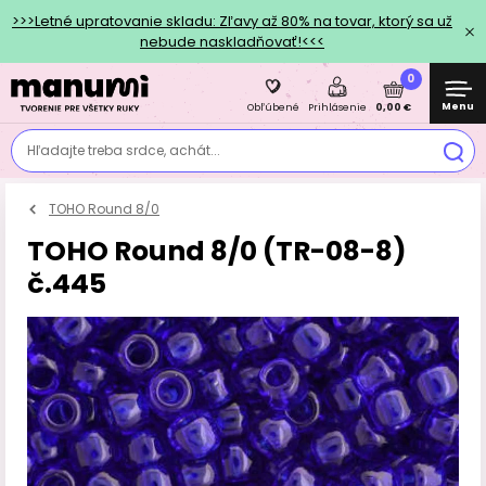
>>>Letné upratovanie skladu: Zľavy až 80% na tovar, ktorý sa už
nebude naskladňovať!<<<
0
Menu
0,00 €
Obľúbené
Prihlásenie
Hľadajte treba srdce, achát...
TOHO Round 8/0
TOHO Round 8/0 (TR-08-8)
č.445