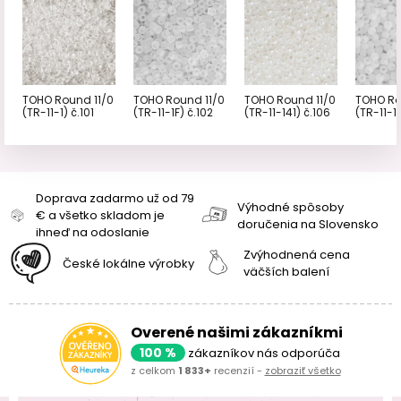
TOHO Round 11/0
TOHO Round 11/0
TOHO Round 11/0
TOHO Ro
(TR-11-1) č.101
(TR-11-1F) č.102
(TR-11-141) č.106
(TR-11-14
Doprava zadarmo už od 79
Výhodné spôsoby
€ a všetko skladom je
doručenia na Slovensko
ihneď na odoslanie
Zvýhodnená cena
České lokálne výrobky
väčších balení
Overené našimi zákazníkmi
100 %
zákazníkov nás odporúča
z celkom
1 833+
recenzií -
zobraziť všetko