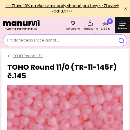
>>>Zľava 10% na všetky minerály vhodné pre Levy <> Zľavový
kód: LEV<<<
0
Menu
0,00 €
Obľúbené
Prihlásenie
Hľadajte treba srdce, achát...
TOHO Round 11/0
TOHO Round 11/0 (TR-11-145F)
č.145