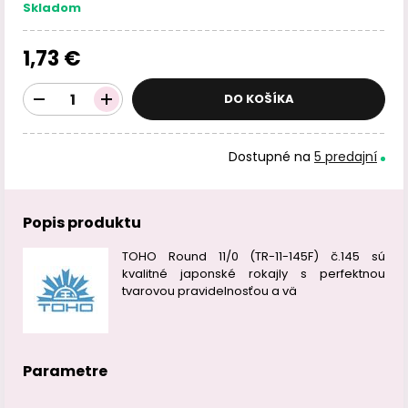
Skladom
1,73 €
DO KOŠÍKA
Dostupné na
5 predajní
Popis produktu
TOHO Round 11/0 (TR-11-145F) č.145 sú
kvalitné japonské rokajly s perfektnou
tvarovou pravidelnosťou a vä
Parametre