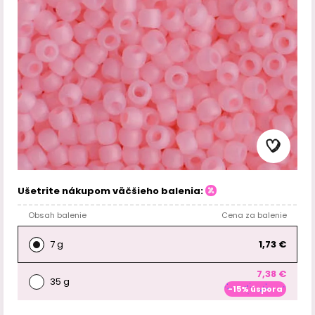
Ušetrite nákupom väčšieho balenia:
Obsah balenie
Cena za balenie
7 g
1,73 €
7,38 €
35 g
-15% úspora