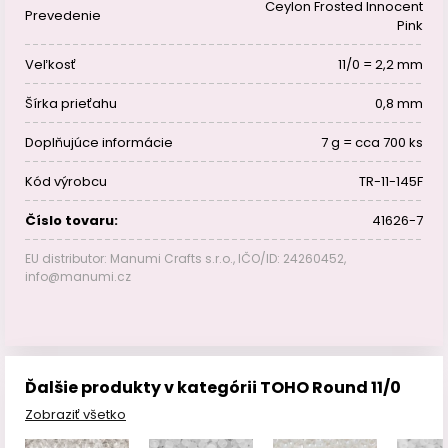
Ceylon Frosted Innocent
Prevedenie
Pink
Veľkosť
11/0 = 2,2 mm
Šírka prieťahu
0,8 mm
Doplňujúce informácie
7 g = cca 700 ks
Kód výrobcu
TR-11-145F
Číslo tovaru:
41626-7
EU distributor: Manumi Crafts s.r.o., IČO/ID: 24260452,
info@manumi.cz
Ďalšie produkty v kategórii TOHO Round 11/0
Zobraziť všetko