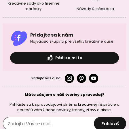
Kreatívne sady ako firemné
darčeky
Návody & Inšpirácia
Pridajte sa k nám
Najväčšia skupina pre všetky kreatívne duše
Páči sa mi to
Sledujte nás aj na:
Máte záujem o náš tvorivy spravodaj?
Prihláste sa k spravodajcovi plnému kreatívnej inšpirácie a
neutečú vám žiadne novinky, trendy, zľavy a akcie.
Prihlásiť