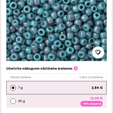
Ušetrite nákupom väčšieho balenia:
Obsah balenie
Cena za balenie
7 g
2,84 €
12,09 €
35 g
-15% úspora