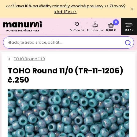
>>>Zľava 10% na všetky minerály vhodné pre Levy <> Zľavový
kód: LEV<<<
0
Menu
0,00 €
Obľúbené
Prihlásenie
Hľadajte treba srdce, achát...
TOHO Round 11/0
TOHO Round 11/0 (TR-11-1206)
č.250