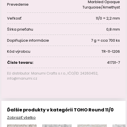
Marbled Opaque
Prevedenie
Turquoise/Amethyst
Veľkosť
11/0 = 2,2 mm
Šírka prieťahu
0,8 mm
Doplňujúce informácie
7 g = cca 700 ks
Kód výrobcu
TR-11-1206
Číslo tovaru:
41731-7
EU distributor: Manumi Crafts s.r.o., IČO/ID: 24260452,
info@manumi.cz
Ďalšie produkty v kategórii TOHO Round 11/0
Zobraziť všetko