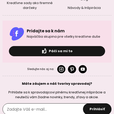
Kreatívne sady ako firemné
darčeky
Návody & Inšpirácia
Pridajte sa k nám
Najväčšia skupina pre všetky kreatívne duše
Páči sa mi to
Sledujte nás aj na:
Máte záujem o náš tvorivy spravodaj?
Prihláste sa k spravodajcovi plnému kreatívnej inšpirácie a
neutečú vám žiadne novinky, trendy, zľavy a akcie.
Prihlásiť