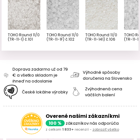
TOHO Round 11/0
TOHO Round 11/0
TOHO Round 11/0
TOHO Ro
(TR-11-1) č.101
(TR-11-1F) č.102
(TR-11-141) č.106
(TR-11-14
Doprava zadarmo už od 79
Výhodné spôsoby
€ a všetko skladom je
doručenia na Slovensko
ihneď na odoslanie
Zvýhodnená cena
České lokálne výrobky
väčších balení
Overené našimi zákazníkmi
100 %
zákazníkov nás odporúča
z celkom
1 833+
recenzií -
zobraziť všetko