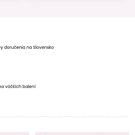
Manumi kreatívna
Manumi kreatívna
y doručenia na Slovensko
sada na
sada na
háčkovanie
háčkovanie
prívesku Hrošík
prívesku Mačička
a väčších balení
Manumi kreatívna
Manumi kreatívna
sada na
sada na
háčkovanie
háčkovanie
prívesku Zmrzlina
prívesku Ovocie