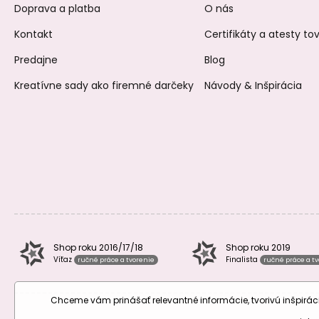
Doprava a platba
O nás
Kontakt
Certifikáty a atesty t
Predajne
Blog
Kreatívne sady ako firemné darčeky
Návody & Inšpirácia
Shop roku 2016/17/18
Shop roku 2019
Víťaz
Finalista
ručné práce a tvorenie
ručné práce a t
Chceme vám prinášať relevantné informácie, tvorivú inšpir