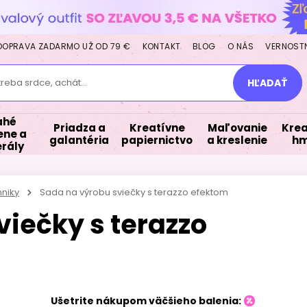
DOPRAVA ZADARMO UŽ OD 79 €
KONTAKT
BLOG
O NÁS
VERNOST
treba srdce, achát...
HĽADAŤ
ahé
Priadza a
Kreatívne
Maľovanie
Krea
ne a
galantéria
papiernictvo
a kreslenie
hm
rály
hniky
Sada na výrobu sviečky s terazzo efektom
iečky s terazzo
Ušetrite nákupom väčšieho balenia: