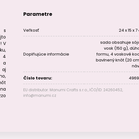
Parametre
u s
Veľkosť
24 x 15 x 
jto
sada obsahuje sój
! V
vosk (150 g), dúh
ku,
Doplňujúce informácie
formu, 4 voskové koc
, 4
bavlnený knôt (20 cm
) a
ná
 aj
ho,
Číslo tovaru:
4969
nôt
 na
EU distributor: Manumi Crafts s.r.o., IČO/ID: 24260452,
zzo
info@manumi.cz