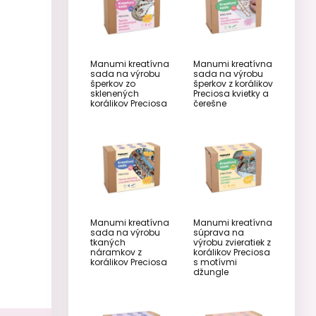
Manumi kreatívna
Manumi kreatívna
sada na výrobu
sada na výrobu
šperkov zo
šperkov z korálikov
sklenených
Preciosa kvietky a
korálikov Preciosa
čerešne
Manumi kreatívna
Manumi kreatívna
sada na výrobu
súprava na
tkaných
výrobu zvieratiek z
náramkov z
korálikov Preciosa
korálikov Preciosa
s motívmi
džungle