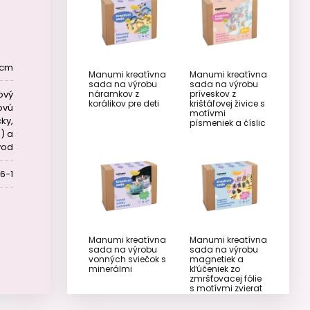
7 cm
Manumi kreatívna
Manumi kreatívna
sada na výrobu
sada na výrobu
náramkov z
príveskov z
ový
korálikov pre deti
krištáľovej živice s
ovú
motívmi
ky,
písmeniek a číslic
) a
vod
6-1
Manumi kreatívna
Manumi kreatívna
sada na výrobu
sada na výrobu
vonných sviečok s
magnetiek a
minerálmi
kľúčeniek zo
zmršťovacej fólie
s motívmi zvierat
z džungle