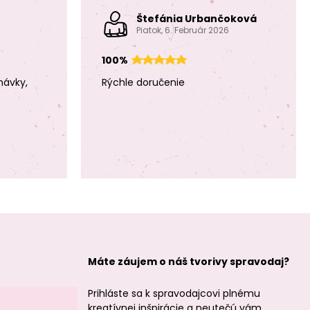
Štefánia Urbančoková
Piatok, 6. Február 2026
100%
návky,
Rýchle doručenie
Manumi kreatívna
Manumi kreatívna
sada na
sada na
háčkovanie pán
háčkovanie pán
Hrošík
Medvedík
Manumi kreatívna
Manumi kreatívna
sada na
sada na
háčkovanie
háčkovanie
Máte záujem o náš tvorivy spravodaj?
slečna Králíčková
slečna
Jednorožcová
Prihláste sa k spravodajcovi plnému
kreatívnej inšpirácie a neutečú vám