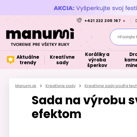
+421 222 205 167
Hľadajte 
Koráliky a
Dr
Aktuálne
Kreatívne
výroba
kame
trendy
sady
šperkov
mine
Manumi.sk
Kreatívne sady
Kreatívne sady podľa tec
Sada na výrobu sv
efektom