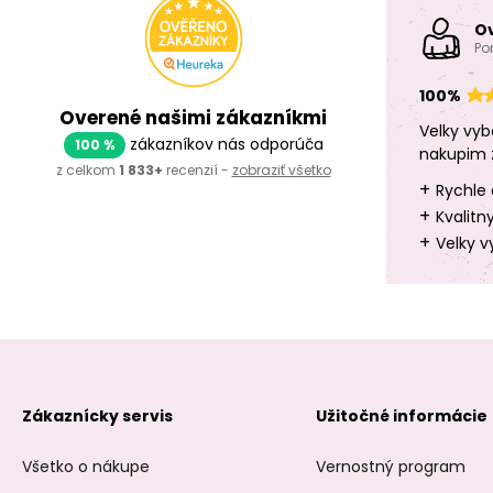
O
Po
100%
Overené našimi zákazníkmi
Velky vyb
zákazníkov nás odporúča
100 %
nakupim 
z celkom
1 833+
recenzií -
zobraziť všetko
+
Rychle 
+
Kvalitn
+
Velky v
Zákaznícky servis
Užitočné informácie
Všetko o nákupe
Vernostný program