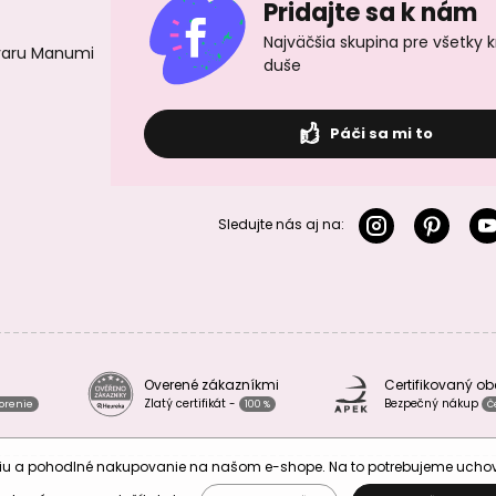
Pridajte sa k nám
Najväčšia skupina pre všetky 
ovaru Manumi
duše
Páči sa mi to
Sledujte nás aj na:
Overené zákazníkmi
Certifikovaný o
Zlatý certifikát -
Bezpečný nákup
vorenie
100 %
Č
áciu a pohodlné nakupovanie na našom e-shope. Na to potrebujeme uch