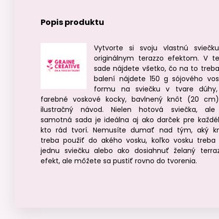
Popis produktu
Vytvorte si svoju vlastnú sviečk
originálnym terazzo efektom. V te
sade nájdete všetko, čo na to treba
balení nájdete 150 g sójového vos
formu na sviečku v tvare dúhy
farebné voskové kocky, bavlnený knôt (20 cm
ilustračný návod. Nielen hotová sviečka, ale
samotná sada je ideálna aj ako darček pre každé
kto rád tvorí. Nemusíte dumať nad tým, aký k
treba použiť do akého vosku, koľko vosku treba
jednu sviečku alebo ako dosiahnuť želaný terra
efekt, ale môžete sa pustiť rovno do tvorenia.