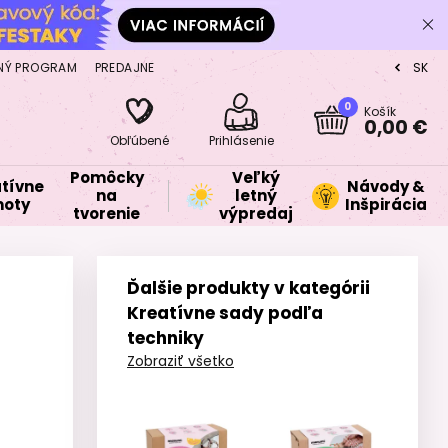
NÝ PROGRAM
PREDAJNE
SK
CZ
0
Košík
0,00 €
Obľúbené
Prihlásenie
Pomôcky
Veľký
tívne
Návody &
na
letný
oty
Inšpirácia
tvorenie
výpredaj
Ďalšie produkty v kategórii
Kreatívne sady podľa
techniky
Zobraziť všetko