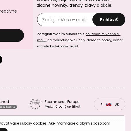
žiadne novinky, trendy, zľavy a akcie.
kreatívne
Prihlásiť
Manumi kreatívna
Manumi kreatívna
Zaregistrovaním súhlasíte s
používaním vášho e-
sada na
sada na
mailu
na marketingové účely. Nemajte obavy, odber
háčkovanú
háčkovanú
kabelku na mobil
kozmetickú
môžete kedykoľvek zrušiť.
taštičku
Manumi kreatívna
Manumi kreatívna
bchod
Ecommerce Europe
sada na výrobu
sada pre deti na
CZ
SK
EU
Medzinárodný certifikát
eská kvalita
náramkov z
výrobu mydiel s
minerálov podľa
morskými
znamenia
motívmi
zverokruhu
ovávať vaše súbory cookies. Aké informácie a akým spôsobom