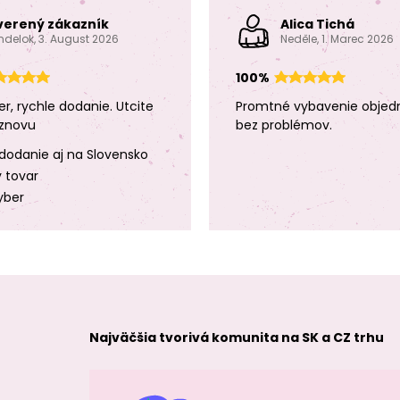
verený zákazník
Alica Tichá
ndelok, 3. August 2026
Neděle, 1. Marec 2026
100%
er, rychle dodanie. Utcite
Promtné vybavenie objed
znovu
bez problémov.
dodanie aj na Slovensko
y tovar
yber
Najväčšia tvorivá komunita na SK a CZ trhu