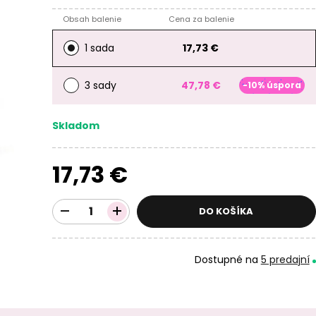
Obsah balenie
Cena za balenie
1 sada
17,73 €
3 sady
47,78 €
-10% úspora
Skladom
17,73 €
DO KOŠÍKA
Dostupné na
5 predajní