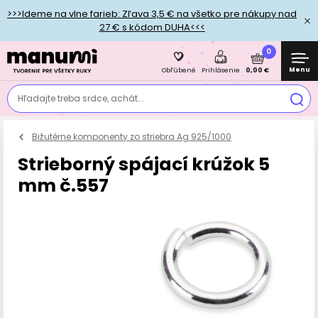
>>>Ideme na vlne farieb: Zľava 3,5 € na všetko pre nákupy nad
27 € s kódom DUHA<<<
0
Menu
0,00 €
Obľúbené
Prihlásenie
Hľadajte treba srdce, achát...
Bižutérne komponenty zo striebra Ag 925/1000
Strieborný spájací krúžok 5
mm č.557