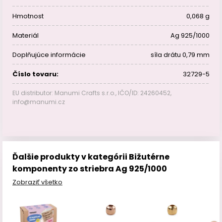
Hmotnost
0,068 g
Materiál
Ag 925/1000
Doplňujúce informácie
síla drátu 0,79 mm
Číslo tovaru:
32729-5
EU distributor: Manumi Crafts s.r.o., IČO/ID: 24260452,
info@manumi.cz
Ďalšie produkty v kategórii Bižutérne
komponenty zo striebra Ag 925/1000
Zobraziť všetko