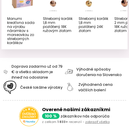
Manumi
Strieborný korálik
Strieborný korálik
Striebor
kreatívna sada
1,8 mm
1,8 mm
2 mm po
na výrobu
pozlátený 18K
pozlátený 24K
18K ruž
náramkov s
ružovým zlatom
zlatom
zlatom
morseovkou zo
strieborných
korálikov
Doprava zadarmo už od 79
Výhodné spôsoby
€ a všetko skladom je
doručenia na Slovensko
ihneď na odoslanie
Zvýhodnená cena
České lokálne výrobky
väčších balení
Overené našimi zákazníkmi
100 %
zákazníkov nás odporúča
z celkom
1 833+
recenzií -
zobraziť všetko