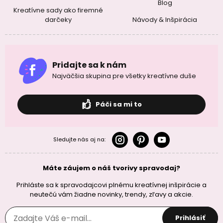
Blog
Kreatívne sady ako firemné
darčeky
Návody & Inšpirácia
Pridajte sa k nám
Najväčšia skupina pre všetky kreatívne duše
Páči sa mi to
Sledujte nás aj na:
Máte záujem o náš tvorivy spravodaj?
Prihláste sa k spravodajcovi plnému kreatívnej inšpirácie a
neutečú vám žiadne novinky, trendy, zľavy a akcie.
Prihlásiť