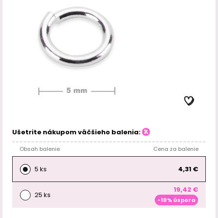
Ušetrite nákupom väčšieho balenia:
Obsah balenie
Cena za balenie
5 ks
4,31 €
19,42 €
25 ks
-10% úspora