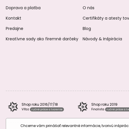
Doprava a platba
O nás
Kontakt
Certifikáty a atesty t
Predajne
Blog
Kreatívne sady ako firemné darčeky
Návody & Inšpirácia
Shop roku 2016/17/18
Shop roku 2019
Víťaz
Finalista
ručné práce a tvorenie
ručné práce a t
Chceme vám prinášať relevantné informácie, tvorivú inšpir