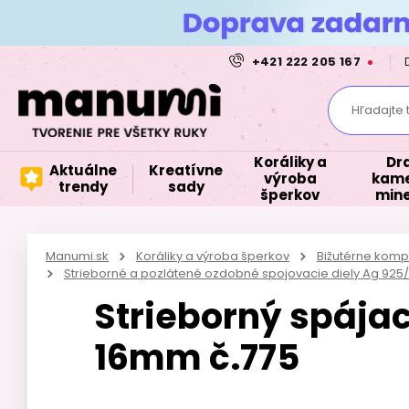
+421 222 205 167
Hľadajte 
Koráliky a
Dr
Aktuálne
Kreatívne
výroba
kame
trendy
sady
šperkov
mine
Manumi.sk
Koráliky a výroba šperkov
Bižutérne kom
Strieborné a pozlátené ozdobné spojovacie diely Ag 925
Strieborný spájací
16mm č.775