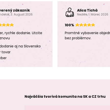
verený zákazník
Alica Tichá
ndelok, 3. August 2026
Neděle, 1. Marec 2026
100%
er, rychle dodanie. Utcite
Promtné vybavenie objed
znovu
bez problémov.
dodanie aj na Slovensko
y tovar
yber
Najväčšia tvorivá komunita na SK a CZ trhu