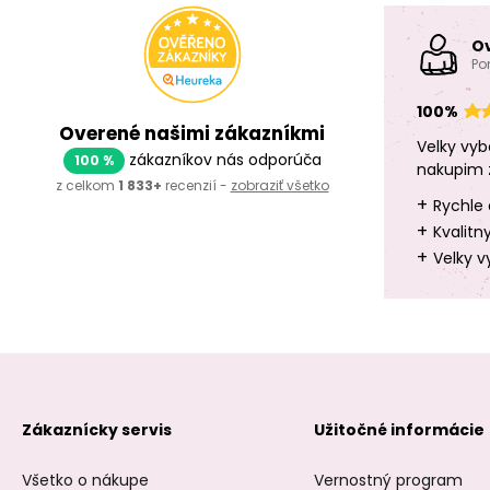
O
Po
100%
Overené našimi zákazníkmi
Velky vyb
zákazníkov nás odporúča
100 %
nakupim 
z celkom
1 833+
recenzií -
zobraziť všetko
+
Rychle 
+
Kvalitn
+
Velky v
Zákaznícky servis
Užitočné informácie
Všetko o nákupe
Vernostný program