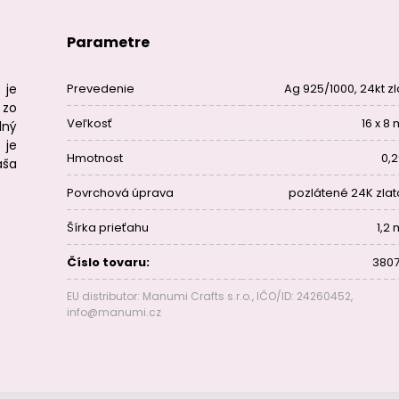
Parametre
 je
Prevedenie
Ag 925/1000, 24kt zl
 zo
Veľkosť
16 x 8
dný
 je
Hmotnost
0,2
aša
Povrchová úprava
pozlátené 24K zla
Šírka prieťahu
1,2
Číslo tovaru:
3807
EU distributor: Manumi Crafts s.r.o., IČO/ID: 24260452,
info@manumi.cz