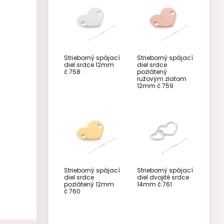
Strieborný spájací
Strieborný spájací
diel srdce 12mm
diel srdce
č.758
pozlátený
ružovým zlatom
12mm č.759
Strieborný spájací
Strieborný spájací
diel srdce
diel dvojité srdce
pozlátený 12mm
14mm č.761
č.760