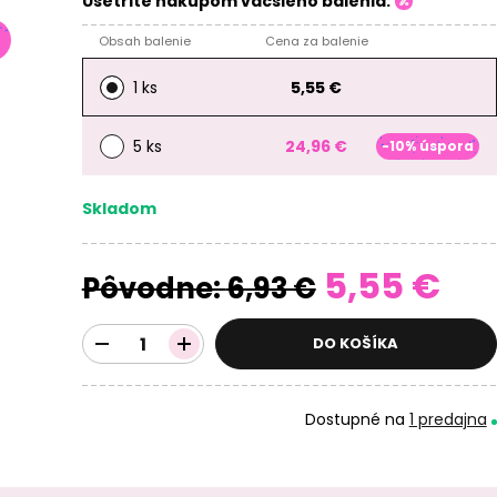
Ušetrite nákupom väčšieho balenia:
Obsah balenie
Cena za balenie
1 ks
5,55 €
5 ks
24,96 €
-10% úspora
Skladom
5,55 €
Pôvodne:
6,93 €
DO KOŠÍKA
Dostupné na
1 predajna