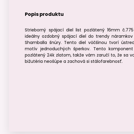
Popis produktu
Strieborný spájací diel list pozlátený 16mm č.775
ideálny ozdobný spájací diel do trendy náramkov
Shamballa šnúry. Tento diel väčšinou tvorí ústre
motív jednoduchých šperkov. Tento komponent
pozlátený 24k zlatom, takže vám zaručí to, že sa v
bižutéria neošúpe a zachová si stálofarebnosť.