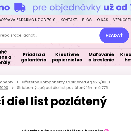
DOPRAVA ZADARMO UŽ OD 79 €
KONTAKT
BLOG
O NÁS
VERNOST
treba srdce, achát...
HĽADAŤ
ahé
Priadza a
Kreatívne
Maľovanie
Krea
ne a
galantéria
papiernictvo
a kreslenie
hm
rály
ponenty
Bižutérne komponenty zo striebra Ag 925/1000
/1000
Strieborný spájací diel list pozlátený 16mm č.775
 diel list pozlátený