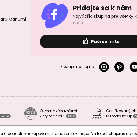
Pridajte sa k nám
Najväčšia skupina pre všetky 
ovaru Manumi
duše
Páči sa mi to
Sledujte nás aj na:
Overené zákazníkmi
Certifikovaný o
Zlatý certifikát -
Bezpečný nákup
vorenie
100 %
Č
áciu a pohodlné nakupovanie na našom e-shope. Na to potrebujeme uch