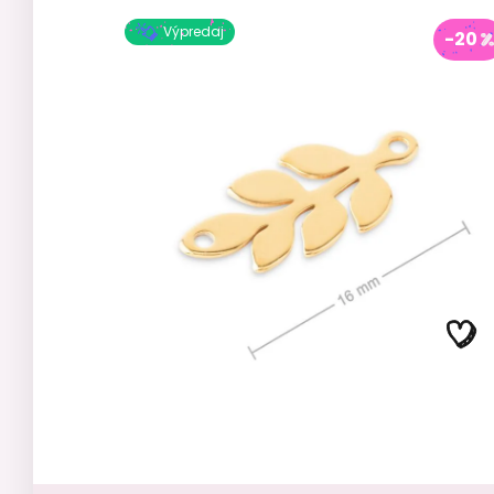
Výpredaj
-20