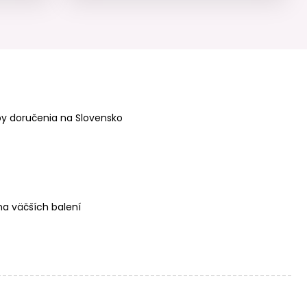
Strieborný spájací
Strieborný spájací
diel koliesko 9mm
diel koliesko
č.770
pozlátený
ružovým zlatom
9mm č.771
y doručenia na Slovensko
a väčších balení
Strieborný spájací
Strieborný spájací
diel koliesko
diel list 16mm
pozlátený 9mm
č.773
č.772