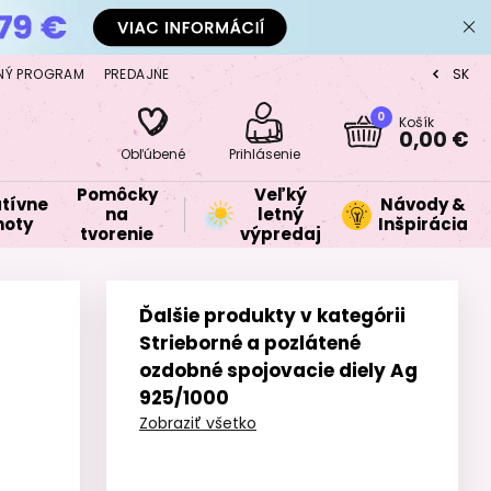
NÝ PROGRAM
PREDAJNE
SK
CZ
0
Košík
0,00 €
Obľúbené
Prihlásenie
Pomôcky
Veľký
tívne
Návody &
na
letný
oty
Inšpirácia
tvorenie
výpredaj
Ďalšie produkty v kategórii
Strieborné a pozlátené
ozdobné spojovacie diely Ag
925/1000
Zobraziť všetko