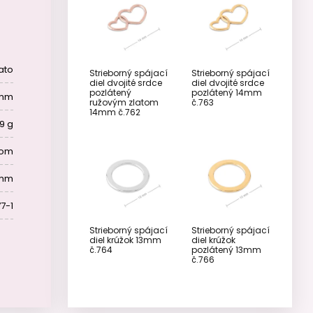
ato
Strieborný spájací
Strieborný spájací
diel dvojité srdce
diel dvojité srdce
pozlátený
pozlátený 14mm
 mm
ružovým zlatom
č.763
14mm č.762
9 g
tom
 mm
7-1
Strieborný spájací
Strieborný spájací
diel krúžok 13mm
diel krúžok
č.764
pozlátený 13mm
č.766