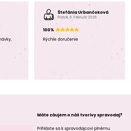
Štefánia Urbančoková
Piatok, 6. Február 2026
Strieborný spájací
Strieborný spájací
diel štvorlístok
diel kvetina 10mm
100%
13mm č.779
č.785
návky,
Rýchle doručenie
Strieborný spájací
Strieborný spájací
diel kvetina
diel nekonečno
pozlátený 10mm
17mm č.810
č.787
Máte záujem o náš tvorivy spravodaj?
Prihláste sa k spravodajcovi plnému