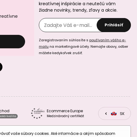
kreatívnej inšpirácie a neutečú vám
žiadne novinky, trendy, zľavy a akcie.
Strieborný spájací
Strieborný spájací
kreatívne
diel nekonečno
diel nekonečno s
pozlátený 17mm
kamienkom
Prihlásiť
č.812
SWAROVSKI 16mm
č.981
Zaregistrovaním súhlasíte s
používaním vášho e-
mailu
na marketingové účely. Nemajte obavy, odber
môžete kedykoľvek zrušiť.
Strieborný spájací
Strieborný spájací
diel bicykel
diel s lôžkom
17,5x11mm č.1081
8mm č.1227
bchod
Ecommerce Europe
CZ
SK
EU
Medzinárodný certifikát
eská kvalita
ovávať vaše súbory cookies. Aké informácie a akým spôsobom