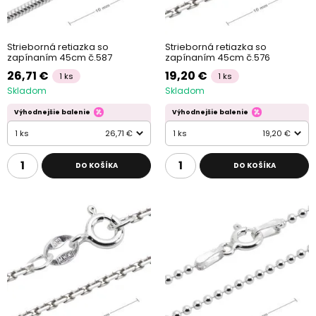
Strieborná retiazka so
Strieborná retiazka so
zapínaním 45cm č.587
zapínaním 45cm č.576
26,71 €
19,20 €
1 ks
1 ks
Skladom
Skladom
Výhodnejšie balenie
Výhodnejšie balenie
1 ks
26,71 €
1 ks
19,20 €
DO KOŠÍKA
DO KOŠÍKA