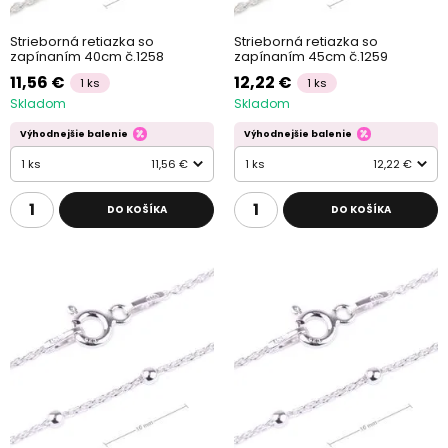
Strieborná retiazka so
Strieborná retiazka so
zapínaním 40cm č.1258
zapínaním 45cm č.1259
11,56 €
12,22 €
1 ks
1 ks
Skladom
Skladom
Výhodnejšie balenie
Výhodnejšie balenie
1 ks
11,56 €
1 ks
12,22 €
DO KOŠÍKA
DO KOŠÍKA