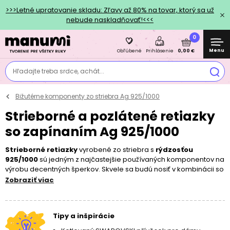
>>>Letné upratovanie skladu: Zľavy až 80% na tovar, ktorý sa už
nebude naskladňovať!<<<
0
Menu
0,00 €
Obľúbené
Prihlásenie
Hľadajte treba srdce, achát...
Bižutérne komponenty zo striebra Ag 925/1000
Strieborné a pozlátené retiazky
so zapínaním Ag 925/1000
Strieborné retiazky
vyrobené zo striebra s
rýdzosťou
925/1000
sú jedným z najčastejšie používaných komponentov na
výrobu decentných šperkov. Skvele sa budú nosiť v kombinácii so
striebornými príveskami
alebo brúsenými elementmi
Preciosa
Zobraziť viac
Components
. Vďaka veľkému výberu nielen zo strieborných, ale
tiež z retiazok pozlátených tenkou vrstvou 24k zlata alebo 18k
ružového zlata si tak môžete jednoducho vytvoriť doplnok podľa
Tipy a inšpirácie
svojho vkusu. Nezabudnite sa tiež pozrieť do ďalších sekcií
strieborných komponentov
, ktoré ponúkajú rovnako širokú škálu