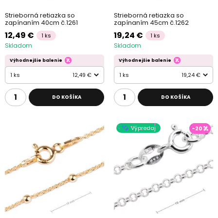
Strieborná retiazka so
Strieborná retiazka so
zapínaním 40cm č.1261
zapínaním 45cm č.1262
12,49 €
19,24 €
1 ks
1 ks
Skladom
Skladom
Výhodnejšie balenie
Výhodnejšie balenie
1 ks
12,49 €
1 ks
19,24 €
DO KOŠÍKA
DO KOŠÍKA
Výpredaj
-20