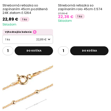
Strieborná retiazka so
Strieborná retiazka so
zapínaním 45cm pozlátená
zapínaním rolo 45cm č.574
24K zlatom č.1264
27,96 €
22,36 €
1 ks
22,89 €
1 ks
Skladom
Skladom
Výhodnejšie balenie
1 ks
22,89 €
DO KOŠÍKA
DO KOŠÍKA