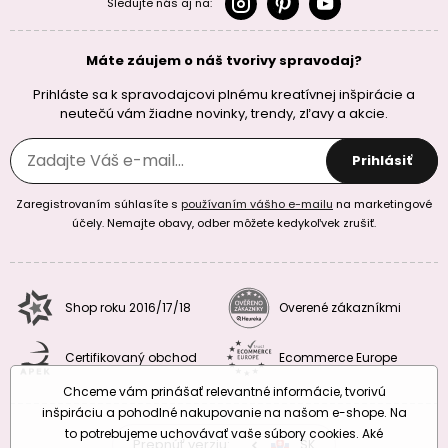
Sledujte nás aj na:
Máte záujem o náš tvorivy spravodaj?
Prihláste sa k spravodajcovi plnému kreatívnej inšpirácie a
neutečú vám žiadne novinky, trendy, zľavy a akcie.
Prihlásiť
Zaregistrovaním súhlasíte s
používaním vášho e-mailu
na marketingové
účely. Nemajte obavy, odber môžete kedykoľvek zrušiť.
Shop roku 2016/17/18
Overené zákazníkmi
Certifikovaný obchod
Ecommerce Europe
Chceme vám prinášať relevantné informácie, tvorivú
inšpiráciu a pohodlné nakupovanie na našom e-shope. Na
to potrebujeme uchovávať vaše súbory cookies. Aké
Prepnúť verziu:
CZ
SK
EU
RO