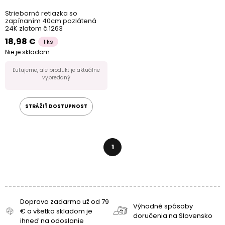
Strieborná retiazka so
zapínaním 40cm pozlátená
24K zlatom č.1263
18,98 €
1 ks
Nie je skladom
Ľutujeme, ale produkt je aktuálne
vypredaný
STRÁŽIŤ DOSTUPNOST
1
Doprava zadarmo už od 79
Výhodné spôsoby
€ a všetko skladom je
doručenia na Slovensko
ihneď na odoslanie