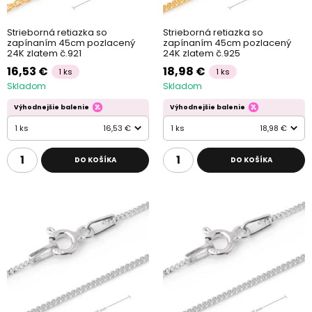
Strieborná retiazka so
Strieborná retiazka so
zapínaním 45cm pozlacený
zapínaním 45cm pozlacený
24K zlatem č.921
24K zlatem č.925
16,53 €
18,98 €
1 ks
1 ks
Skladom
Skladom
Výhodnejšie balenie
Výhodnejšie balenie
1 ks
16,53 €
1 ks
18,98 €
DO KOŠÍKA
DO KOŠÍKA