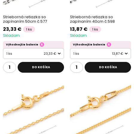
Strieborná retiazka so
Strieborná retiazka so
zapínaním 50cm č.577
zapínaním 40cm č.598
23,33 €
13,87 €
1 ks
1 ks
Skladom
Skladom
Výhodnejšie balenie
Výhodnejšie balenie
1 ks
23,33 €
1 ks
13,87 €
DO KOŠÍKA
DO KOŠÍKA