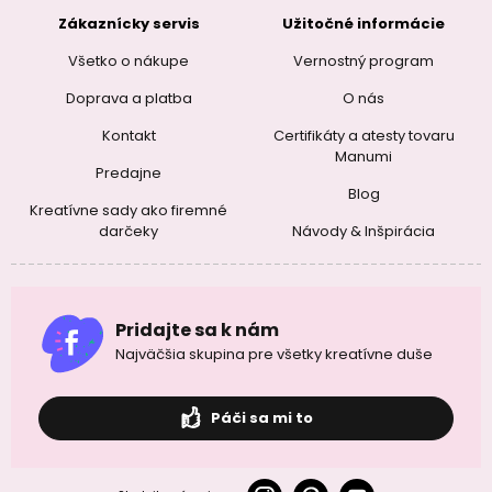
Zákaznícky servis
Užitočné informácie
Všetko o nákupe
Vernostný program
Doprava a platba
O nás
Kontakt
Certifikáty a atesty tovaru
Manumi
Predajne
Blog
Kreatívne sady ako firemné
darčeky
Návody & Inšpirácia
Pridajte sa k nám
Najväčšia skupina pre všetky kreatívne duše
Páči sa mi to