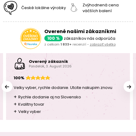
Zvýhodnená cena
České lokálne výrobky
väčších balení
Overené našimi zákazníkmi
100 %
zákazníkov nás odporúča
z celkom
1 833+
recenzií -
zobraziť všetko
Overený zákazník
Pondelok, 3. August 2026
100%
Velky vyber, rychle dodanie. Utcite nakupim znovu
+
Rychle dodanie aj na Slovensko
+
Kvalitny tovar
+
Velky vyber