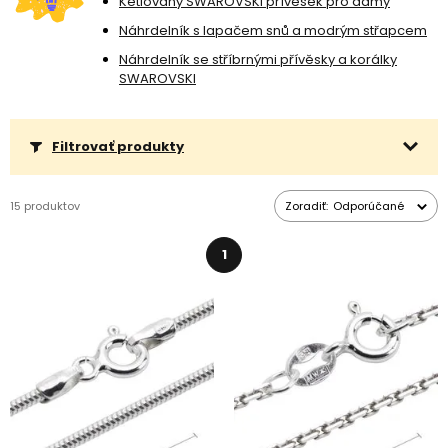
Ketlovaný SWAROVSKI přívěsek pro dámy
farebných prevedení.
Náhrdelník s lapačem snů a modrým střapcem
Náhrdelník se stříbrnými přívěsky a korálky
SWAROVSKI
Filtrovať produkty
15 produktov
Zoradiť:
Odporúčané
1