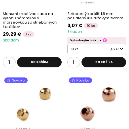
Manumi kreatívna sada na
Strieborný korálik 1,8 mm
výrobu náramkov s
pozlátený 18K ružovým zlatom
morseovkou zo strieborných
3,07 €
10 ks
korálikov
Skladom
29,29 €
1 ks
Skladom
Výhodnejšie balenie
10 ks
3,07 €
DO KOŠÍKA
DO KOŠÍKA
Novinka
Novinka