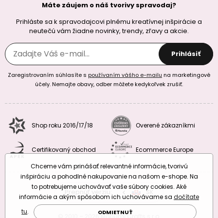
Máte záujem o náš tvorivy spravodaj?
Prihláste sa k spravodajcovi plnému kreatívnej inšpirácie a
neutečú vám žiadne novinky, trendy, zľavy a akcie.
Prihlásiť
Zaregistrovaním súhlasíte s
používaním vášho e-mailu
na marketingové
účely. Nemajte obavy, odber môžete kedykoľvek zrušiť.
Shop roku 2016/17/18
Overené zákazníkmi
Certifikovaný obchod
Ecommerce Europe
Chceme vám prinášať relevantné informácie, tvorivú
inšpiráciu a pohodlné nakupovanie na našom e-shope. Na
to potrebujeme uchovávať vaše súbory cookies. Aké
Prepnúť verziu:
CZ
SK
EU
RO
informácie a akým spôsobom ich uchovávame sa
dočítate
tu
.
ODMIETNUŤ
© 2010 – 2026 Manumi Crafts s.r.o.