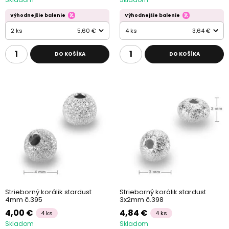
Výhodnejšie balenie
Výhodnejšie balenie
2 ks
5,60 €
4 ks
3,64 €
DO KOŠÍKA
DO KOŠÍKA
Strieborný korálik stardust
Strieborný korálik stardust
4mm č.395
3x2mm č.398
4,00 €
4,84 €
4 ks
4 ks
Skladom
Skladom