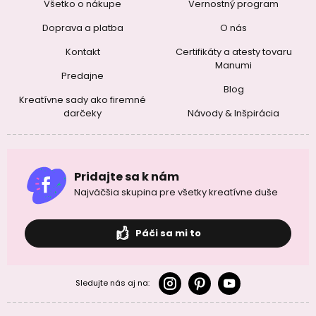
Všetko o nákupe
Vernostný program
Doprava a platba
O nás
Kontakt
Certifikáty a atesty tovaru
Manumi
Predajne
Blog
Kreatívne sady ako firemné
darčeky
Návody & Inšpirácia
Pridajte sa k nám
Najväčšia skupina pre všetky kreatívne duše
Páči sa mi to
Sledujte nás aj na: