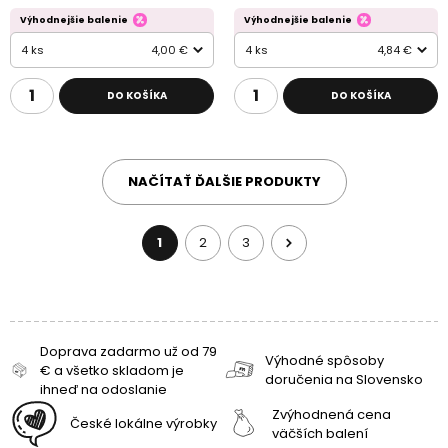
Výhodnejšie balenie
Výhodnejšie balenie
4 ks
4,00 €
4 ks
4,84 €
DO KOŠÍKA
DO KOŠÍKA
NAČÍTAŤ ĎALŠIE PRODUKTY
1
2
3
Doprava zadarmo už od 79
Výhodné spôsoby
€ a všetko skladom je
doručenia na Slovensko
ihneď na odoslanie
Zvýhodnená cena
České lokálne výrobky
väčších balení