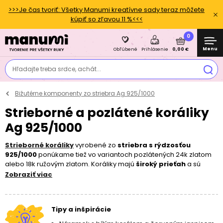
>>>Je čas tvoriť: Všetky Manumi kreatívne sady teraz môžete
kúpiť so zľavou 11 %<<<
0
Menu
0,00 €
Obľúbené
Prihlásenie
Hľadajte treba srdce, achát...
Bižutérne komponenty zo striebra Ag 925/1000
Strieborné a pozlátené koráliky
Ag 925/1000
Strieborné koráliky
vyrobené zo
striebra s rýdzosťou
925/1000
ponúkame tiež vo variantoch pozlátených 24k zlatom
alebo 18k ružovým zlatom. Koráliky majú
široký prieťah
a sú
vhodné ako komponenty pri tvorbe
šperkov
, kde môžu dobre
Zobraziť viac
poslúžiť samostatne, alebo aj ako
pôsobivý medzidiel
. Vďaka
svojmu prevedeniu sú ideálnym materiálom aj pre citlivejších
jedincov a vďaka rovnako širokému sortimentu pri ostatných
Tipy a inšpirácie
kategóriách
strieborných komponentov
si tak ľahko vytvoríte
doplnok podľa svojho vkusu.