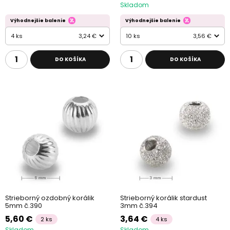
Skladom
Výhodnejšie balenie
Výhodnejšie balenie
4 ks
3,24 €
10 ks
3,56 €
DO KOŠÍKA
DO KOŠÍKA
Strieborný ozdobný korálik
Strieborný korálik stardust
5mm č.390
3mm č.394
5,60 €
3,64 €
2 ks
4 ks
Skladom
Skladom