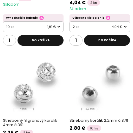
4,04 €
2 ks
Skladom
Skladom
Výhodnejšie balenie
Výhodnejšie balenie
10 ks
1,91 €
2 ks
4,04 €
DO KOŠÍKA
DO KOŠÍKA
Strieborný filigránový korálik
Strieborný korálik 2,2mm č.379
4mm č.391
2,80 €
10 ks
2,36 €
2 ks