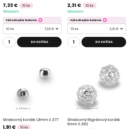
7,33 €
2,31 €
10 ks
10 ks
Skladom
Skladom
Výhodnejšie balenie
Výhodnejšie balenie
10 ks
7,33 €
10 ks
2,31 €
DO KOŠÍKA
DO KOŠÍKA
Strieborný korálik 1,8mm č.377
Strieborný filigránový korálik
6mm č.392
1,91 €
10 ks