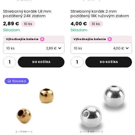
Strieborný korálik 1,8 mm
Strieborný korálik 2 mm
pozlátený 24K zlatom
pozlátený 18K ružovým zlatom
2,89 €
4,00 €
10 ks
10 ks
Skladom
Skladom
Výhodnejšie balenie
Výhodnejšie balenie
10 ks
2,89 €
10 ks
4,00 €
DO KOŠÍKA
DO KOŠÍKA
Novinka