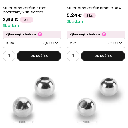
Strieborný korálik 2 mm
Strieborný korálik 6mm č.384
pozlátený 24K zlatom
5,24 €
2 ks
3,64 €
10 ks
Skladom
Skladom
Výhodnejšie balenie
Výhodnejšie balenie
10 ks
3,64 €
2 ks
5,24 €
DO KOŠÍKA
DO KOŠÍKA