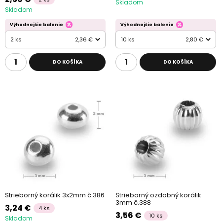
Skladom
Skladom
Výhodnejšie balenie
Výhodnejšie balenie
2 ks
2,36 €
10 ks
2,80 €
DO KOŠÍKA
DO KOŠÍKA
Strieborný korálik 3x2mm č.386
Strieborný ozdobný korálik
3mm č.388
3,24 €
4 ks
3,56 €
10 ks
Skladom