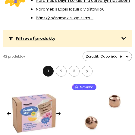
Náramek s bílým korálem a červeným jaspisem
Náramek s Lapis lazuli a vlaštovkou
Pánský náramek s Lapis lazuli
Filtrovať produkty
42 produktov
Zoradiť:
Odporúčané
1
2
3
Novinka