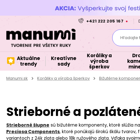
+421 222 205 167
Hľadajte 
Koráliky a
Dr
Aktuálne
Kreatívne
výroba
kame
trendy
sady
šperkov
mine
Manumi.sk
Koráliky a výroba šperkov
Bižutérne kompone
Strieborné a pozláten
Strieborné šlupne
sú bižutérne komponenty, ktoré slúžia n
Preciosa Components
, ktoré ponúkajú širokú škálu tvarov,
variantoch z 24k zlata alebo 18k ružového zlata. Vďaka svojmu p