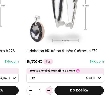
5mm č.276
Strieborná bižutérna šlupňa 9x6mm č.279
5,73 €
Skladom
Skladom
1 ks
Dostupné aj výhodnejšie balenie
4,04 €
1 ks
5,73 €
KA
DO KOŠÍKA