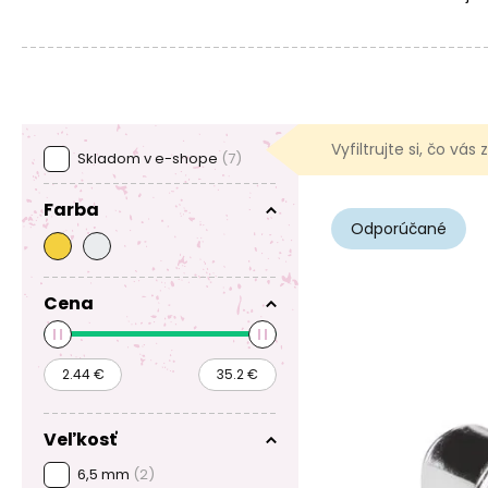
Vyfiltrujte si, čo vás
Skladom v e-shope
(7)
Farba
Odporúčané
Cena
Veľkosť
6,5 mm
(2)