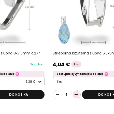
a šlupňa 8x7,5mm č.274
Strieborná bižutérna šlupňa 6,5x
4,04 €
Skladom
1 ks
ie balenie
Dostupné aj výhodnejšie balenie
3,38 €
1 ks
DO KOŠÍKA
DO KOŠÍ