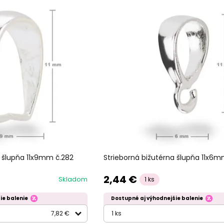
a šlupňa 11x9mm č.282
Strieborná bižutérna šlupňa 11x6m
2,44 €
Skladom
1 ks
ie balenie
Dostupné aj výhodnejšie balenie
7,82 €
1 ks