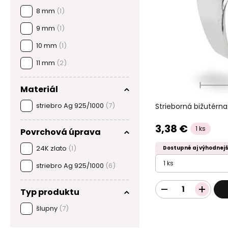
8 mm
(1)
9 mm
(1)
10 mm
(1)
11 mm
(2)
Materiál
striebro Ag 925/1000
(7)
Strieborná bižutérn
3,38 €
1 ks
Povrchová úprava
24K zlato
(1)
Dostupné aj výhodnejš
1 ks
striebro Ag 925/1000
(6)
Typ produktu
šlupny
(7)