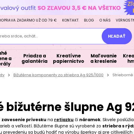
DOPRAVA ZADARMO UŽ OD 79 €
KONTAKT
BLOG
O NÁS
VERNOST
treba srdce, achát...
HĽADAŤ
ahé
Priadza a
Kreatívne
Maľovanie
Krea
ne a
galantéria
papiernictvo
a kreslenie
hm
rály
nty
Bižutérne komponenty zo striebra Ag 925/1000
Strieborné
é bižutérne šlupne Ag 
a
zavesenie prívesku
na
retiazku
či
náramok
. Skvele poslúž
 farieb a veľkostí. Bižutérne šlupne sú vyrobené zo
striebra s rý
revedeniu sa budú hodiť na výrobu šperkov aj pre citlivejších jedin