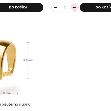
DO KOŠÍKA
DO KOŠÍ
á bižutérna šlupňa