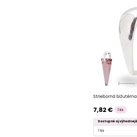
Strieborná bižutérn
7,82 €
1 ks
Dostupné aj výhodnejš
1 ks