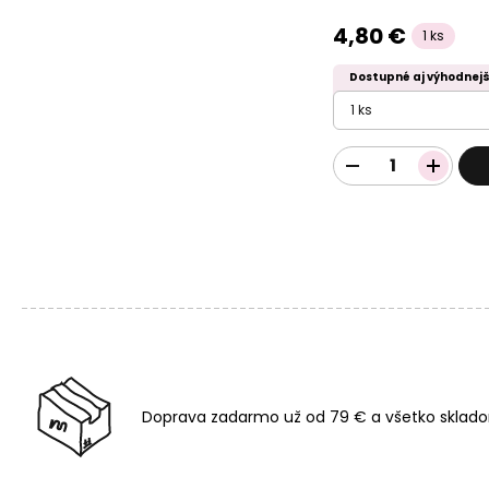
4,80 €
1 ks
Dostupné aj výhodnejš
1 ks
Doprava zadarmo už od 79 € a všetko sklado