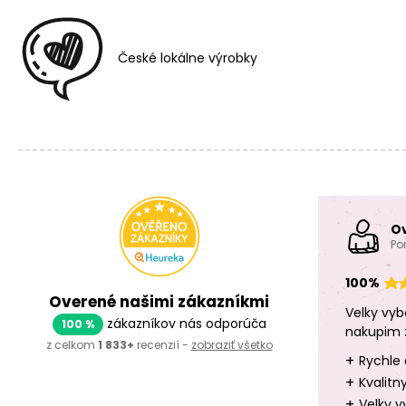
České lokálne výrobky
O
Po
100%
Overené našimi zákazníkmi
Velky vyb
zákazníkov nás odporúča
100 %
nakupim 
z celkom
1 833+
recenzií -
zobraziť všetko
+
Rychle 
+
Kvalitn
+
Velky v