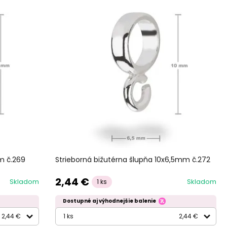
m č.269
Strieborná bižutérna šlupňa 10x6,5mm č.272
2,44 €
Skladom
Skladom
1 ks
Dostupné aj výhodnejšie balenie
2,44 €
1 ks
2,44 €