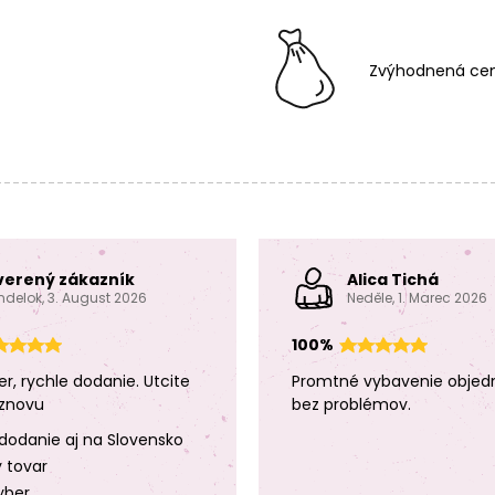
Zvýhodnená cen
verený zákazník
Alica Tichá
ndelok, 3. August 2026
Neděle, 1. Marec 2026
100%
er, rychle dodanie. Utcite
Promtné vybavenie objed
znovu
bez problémov.
dodanie aj na Slovensko
y tovar
yber