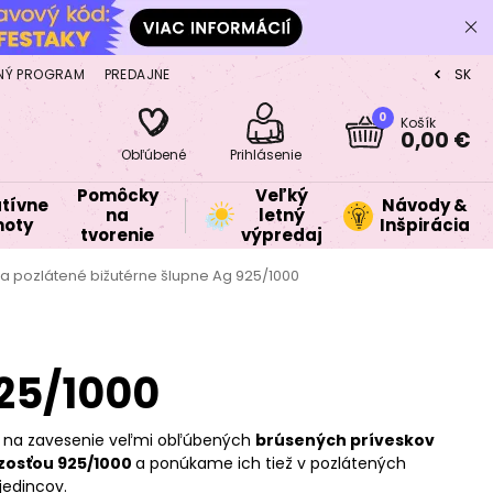
NÝ PROGRAM
PREDAJNE
SK
CZ
0
Košík
0,00 €
Obľúbené
Prihlásenie
Pomôcky
Veľký
tívne
Návody &
na
letný
oty
Inšpirácia
tvorenie
výpredaj
 a pozlátené bižutérne šlupne Ag 925/1000
925/1000
ia na zavesenie veľmi obľúbených
brúsených príveskov
dzosťou 925/1000
a ponúkame ich tiež v pozlátených
cov.​​​​​​