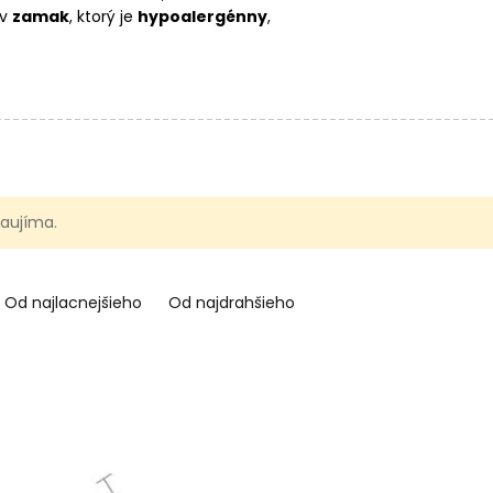
ov
zamak
, ktorý je
hypoalergénny
,
átené 24kt zlatom
,
postriebrené
rožitnom vzhľade
. Vďaka tomu bude
mbinovať napríklad so
striebornými a
udú vyzerať aj na
elastomere
s
 zaujíma.
Od najlacnejšieho
Od najdrahšieho