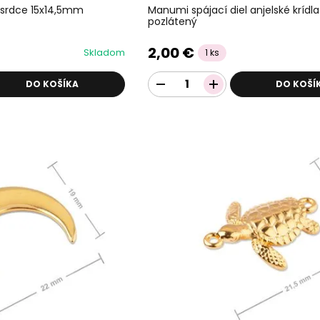
 srdce 15x14,5mm
Manumi spájací diel anjelské kríd
pozlátený
2,00 €
Skladom
1 ks
DO KOŠÍKA
DO KOŠÍ