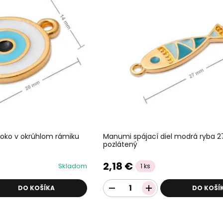
 oko v okrúhlom rámiku
Manumi spájací diel modrá ryba
pozlátený
2,18 €
Skladom
1 ks
DO KOŠÍKA
DO KOŠÍ