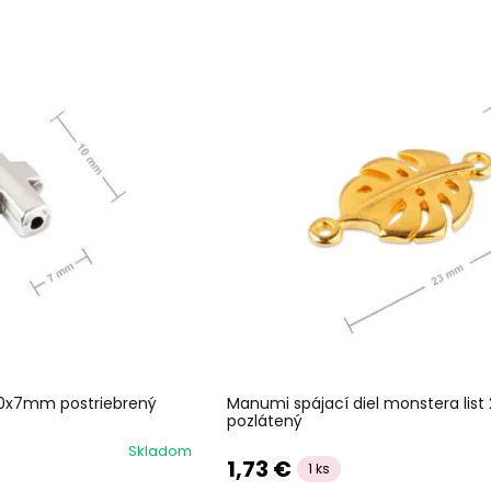
 10x7mm postriebrený
Manumi spájací diel monstera lis
pozlátený
Skladom
1,73 €
1 ks