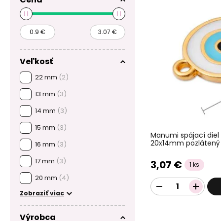
Veľkosť
22 mm
(2)
13 mm
(3)
14 mm
(3)
15 mm
(3)
Manumi spájací diel
20x14mm pozlátený
16 mm
(3)
17 mm
(3)
3,07 €
1 ks
20 mm
(4)
Zobraziť viac
Výrobca