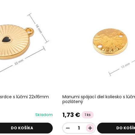
 srdce s lúčmi 22x16mm
Manumi spájací diel koliesko s lú
pozlátený
1,73 €
Skladom
1 ks
DO KOŠÍKA
DO KOŠÍ