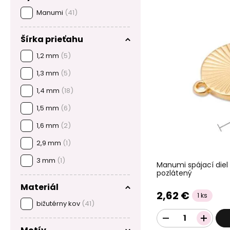
Manumi
(41)
Šírka prieťahu
1,2 mm
(5)
1,3 mm
(5)
1,4 mm
(18)
1,5 mm
(6)
1,6 mm
(2)
2,9 mm
(1)
3 mm
(1)
Manumi spájací diel
pozlátený
Materiál
2,62 €
1 ks
bižutérny kov
(41)