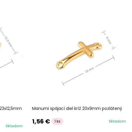
t 23x12,5mm
Manumi spájací diel kríž 20x9mm pozlátený
1,56 €
Skladom
1 ks
Skladom