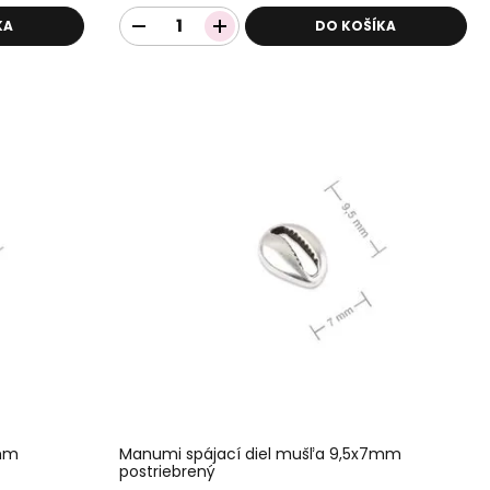
KA
DO KOŠÍKA
7mm
Manumi spájací diel mušľa 9,5x7mm
postriebrený