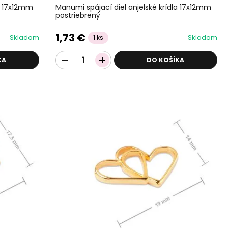
la 17x12mm
Manumi spájací diel anjelské krídla 17x12mm
postriebrený
1,73 €
Skladom
Skladom
1 ks
KA
DO KOŠÍKA