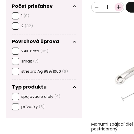
Počet prieťahov
1
(9)
2
(32)
Povrchová úprava
24K zlato
(35)
smalt
(7)
striebro Ag 999/1000
(6)
Typ produktu
spojovacie diely
(4)
prívesky
(3)
Manumi spájací diel
postriebrený