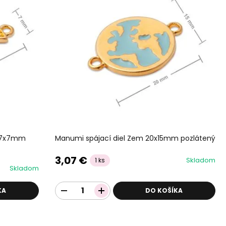
 27x7mm
Manumi spájací diel Zem 20x15mm pozlátený
3,07 €
Skladom
1 ks
Skladom
KA
DO KOŠÍKA