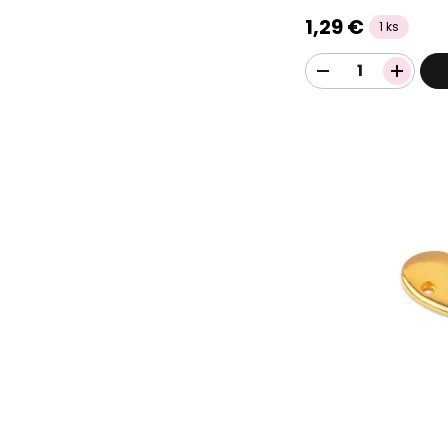
1,29 €
1 ks