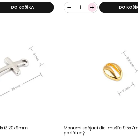
DO KOŠÍKA
DO KOŠÍ
 kríž 20x9mm
Manumi spájací diel mušľa 9,5x
pozlátený