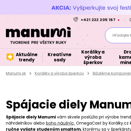
+421 222 205 167
Hľadajte 
Koráliky a
Dr
Aktuálne
Kreatívne
výroba
kame
trendy
sady
šperkov
mine
Manumi.sk
Koráliky a výroba šperkov
Bižutérne kompone
Spájacie diely Manum
Spájacie diely Manumi
vám skvele poslúžia pri výrobe tren
náhrdelníkov alebo
boho náušníc.
OmegaCast by Korálky.cz 
ručne vyliate studeným smaltom
, ktorému sa v šperkárst