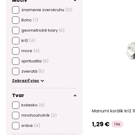
Motív
znamenie zverokruhu
(12)
Boho
(7)
geometrické tvary
(6)
kríž
(4)
more
(4)
spiritualita
(9)
zvieratá
(5)
Zobraziť viac
Tvar
koliesko
(9)
Manumi korálik kríž
mnohouholník
(2)
1,29 €
1 ks
srdce
(4)