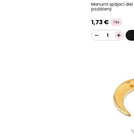
Manumi spájací diel
pozlátený
1,73 €
1 ks