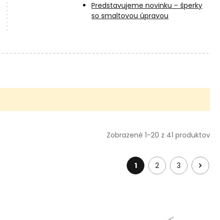
Predstavujeme novinku – šperky
so smaltovou úpravou
Zobrazené 1-20 z 41 produktov
1
2
3