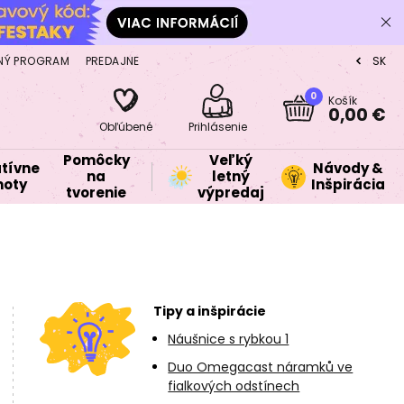
NÝ PROGRAM
PREDAJNE
SK
CZ
0
Košík
0,00 €
Obľúbené
Prihlásenie
Pomôcky
Veľký
tívne
Návody &
na
letný
oty
Inšpirácia
tvorenie
výpredaj
Tipy a inšpirácie
Náušnice s rybkou 1
Duo Omegacast náramků ve
fialkových odstínech