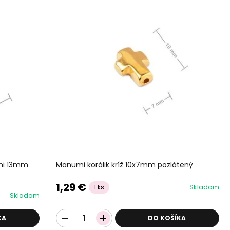
čmi 13mm
Manumi korálik kríž 10x7mm pozlátený
1,29 €
Skladom
1 ks
Skladom
KA
DO KOŠÍKA