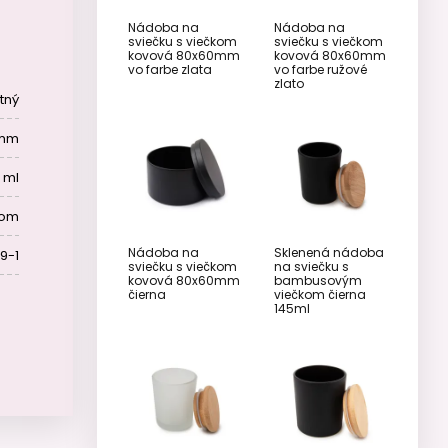
Nádoba na
Nádoba na
sviečku s viečkom
sviečku s viečkom
kovová 80x60mm
kovová 80x60mm
vo farbe zlata
vo farbe ružové
zlato
tný
 mm
 ml
kom
Nádoba na
Sklenená nádoba
9-1
sviečku s viečkom
na sviečku s
kovová 80x60mm
bambusovým
čierna
viečkom čierna
145ml