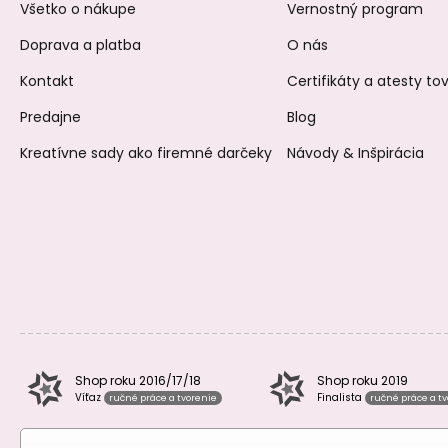
Všetko o nákupe
Vernostný program
Doprava a platba
O nás
Kontakt
Certifikáty a atesty t
Predajne
Blog
Kreatívne sady ako firemné darčeky
Návody & Inšpirácia
Shop roku 2016/17/18
Shop roku 2019
Víťaz
Finalista
ručné práce a tvorenie
ručné práce a t