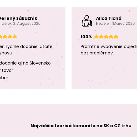
verený zákazník
Alica Tichá
ndelok, 3. August 2026
Neděle, 1. Marec 2026
100%
er, rychle dodanie. Utcite
Promtné vybavenie objed
znovu
bez problémov.
dodanie aj na Slovensko
y tovar
yber
Najväčšia tvorivá komunita na SK a CZ trhu