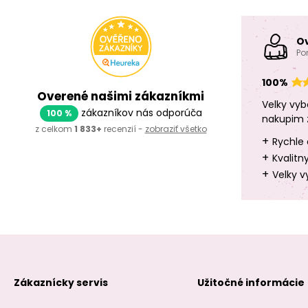
O
Po
100%
Overené našimi zákazníkmi
Velky vyb
zákazníkov nás odporúča
100 %
nakupim 
z celkom
1 833+
recenzií -
zobraziť všetko
+
Rychle 
+
Kvalitn
+
Velky v
Zákaznícky servis
Užitočné informácie