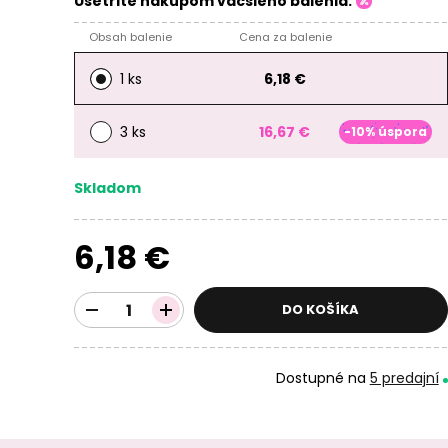
Ušetrite nákupom väčšieho balenia:
Obsah balenie
Cena za balenie
1 ks
6,18 €
3 ks
16,67 €
-10% úspora
Skladom
6,18 €
DO KOŠÍKA
Dostupné na
5 predajní