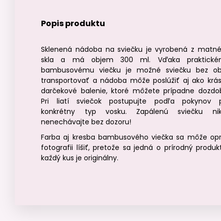
Popis produktu
Sklenená nádoba na sviečku je vyrobená z matn
skla a má objem 300 ml. Vďaka praktick
bambusovému viečku je možné sviečku bez o
transportovať a nádoba môže poslúžiť aj ako krá
darčekové balenie, ktoré môžete prípadne dozdob
Pri liatí sviečok postupujte podľa pokynov 
konkrétny typ vosku. Zapálenú sviečku ni
nenechávajte bez dozoru!
Farba aj kresba bambusového viečka sa môže opr
fotografii líšiť, pretože sa jedná o prírodný produk
každý kus je originálny.