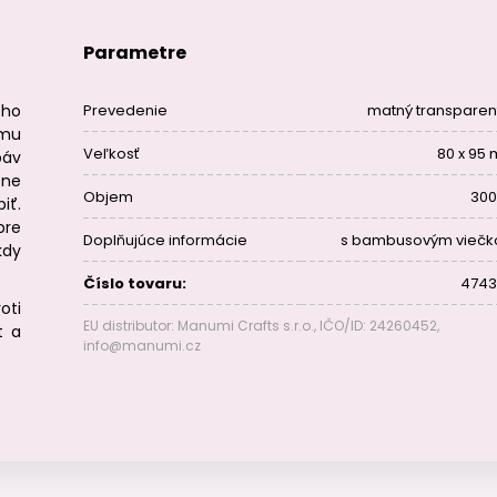
Parametre
ého
Prevedenie
matný transparen
ému
Veľkosť
80 x 95
báv
sne
Objem
300
iť.
pre
Doplňujúce informácie
s bambusovým vieč
kdy
Číslo tovaru:
4743
oti
EU distributor: Manumi Crafts s.r.o., IČO/ID: 24260452,
t a
info@manumi.cz