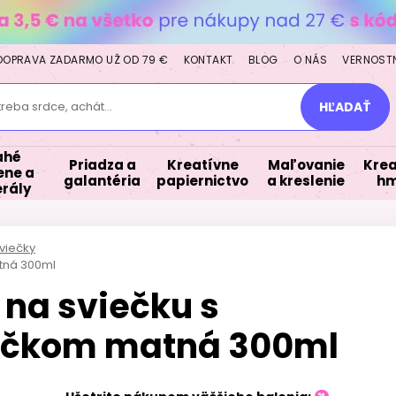
DOPRAVA ZADARMO UŽ OD 79 €
KONTAKT
BLOG
O NÁS
VERNOST
treba srdce, achát...
HĽADAŤ
ahé
Priadza a
Kreatívne
Maľovanie
Krea
ne a
galantéria
papiernictvo
a kreslenie
hm
rály
viečky
tná 300ml
na sviečku s
čkom matná 300ml