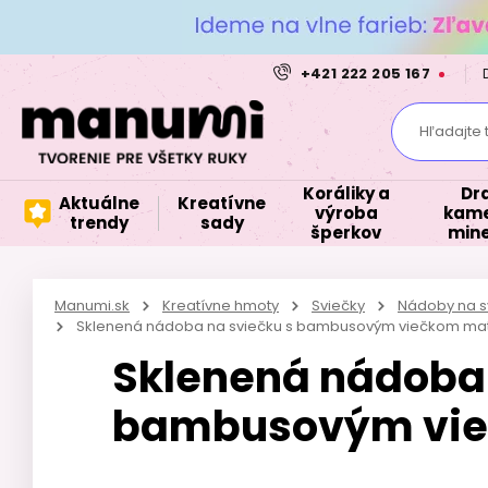
+421 222 205 167
Hľadajte 
Koráliky a
Dr
Aktuálne
Kreatívne
výroba
kame
trendy
sady
šperkov
mine
Manumi.sk
Kreatívne hmoty
Sviečky
Nádoby na s
Sklenená nádoba na sviečku s bambusovým viečkom ma
Sklenená nádoba 
bambusovým vie