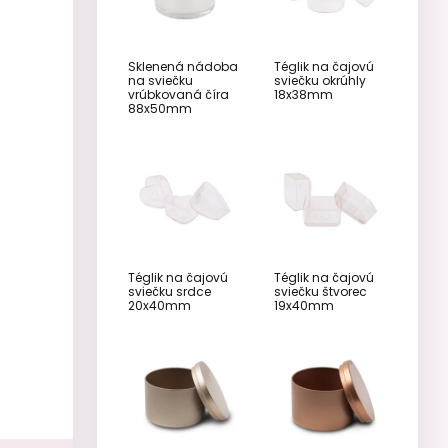
Sklenená nádoba
Téglik na čajovú
na sviečku
sviečku okrúhly
vrúbkovaná číra
18x38mm
88x50mm
Téglik na čajovú
Téglik na čajovú
sviečku srdce
sviečku štvorec
20x40mm
19x40mm