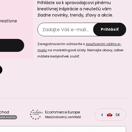
Prihláste sa k spravodajcovi plnému
Hliníková nádoba
Forma na vonné
na sviečku
vosky v tvare
kreatívnej inšpirácie a neutečú vám
82x75mm vo
kocky
žiadne novinky, trendy, zľavy a akcie.
farbe striebra
kreatívne
Prihlásiť
Zaregistrovaním súhlasíte s
používaním vášho e-
mailu
na marketingové účely. Nemajte obavy, odber
môžete kedykoľvek zrušiť.
Forma na vonné
Forma na vonné
vosky v tvare
vosky v tvare
srdca
kolieska
bchod
Ecommerce Europe
CZ
SK
EU
Medzinárodný certifikát
eská kvalita
Forma na vonné
Sklenená
vosky v tvare
transparentná
hviezdy
nádoba s