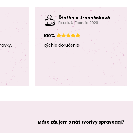
Hliníková nádoba
Hliníková nádoba
na sviečku
na sviečku
Štefánia Urbančoková
65x50mm vo
65x50mm vo
farbe zlata
farbe striebra
Piatok, 6. Február 2026
100%
návky,
Rýchle doručenie
Hliníková nádoba
Hliníková nádoba
na sviečku
na sviečku
92x45mm vo
75x70mm vo
farbe striebra
farbe striebra
Máte záujem o náš tvorivy spravodaj?