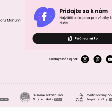
Pridajte sa k nám
Najväčšia skupina pre všetky 
ovaru Manumi
duše
Páči sa mi to
Sledujte nás aj na:
Overené zákazníkmi
Certifikovaný o
Zlatý certifikát -
Bezpečný nákup
vorenie
100 %
Č