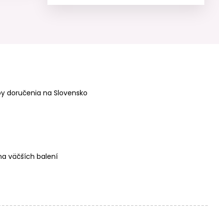
Sklenená nádoba
Sklenená nádoba
na sviečku s
na sviečku s
bambusovým
bambusovým
viečkom matná
viečkom čierna
145ml
300ml
y doručenia na Slovensko
Sklenená nádoba
Sklenená nádoba
na sviečku s
na sviečku s
bambusovým
kovovým viečkom
viečkom číra
hnedá 250ml
300ml
a väčších balení