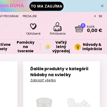
NÝ PROGRAM
PREDAJNE
SK
CZ
0
Košík
0,00 €
Obľúbené
Prihlásenie
Pomôcky
Veľký
tívne
Návody &
na
letný
oty
Inšpirácia
tvorenie
výpredaj
Ďalšie produkty v kategórii
Nádoby na sviečky
Zobraziť všetko