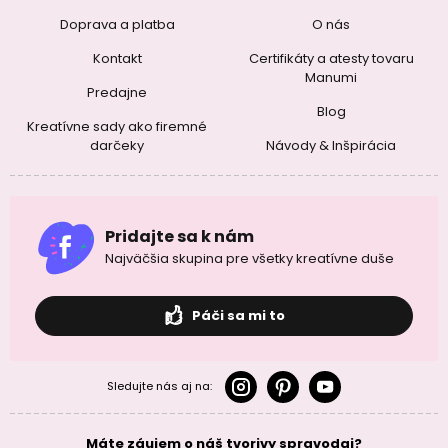
Doprava a platba
O nás
Kontakt
Certifikáty a atesty tovaru
Manumi
Predajne
Blog
Kreatívne sady ako firemné
darčeky
Návody & Inšpirácia
Pridajte sa k nám
Najväčšia skupina pre všetky kreatívne duše
Páči sa mi to
Sledujte nás aj na:
Máte záujem o náš tvorivy spravodaj?