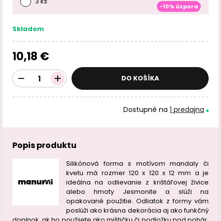
3 ks
-10% úspora
Skladom
10,18 €
DO KOŠÍKA
Dostupné na
1 predajna
Popis produktu
Silikónová forma s motívom mandaly či
kvetu má rozmer 120 x 120 x 12 mm a je
ideálna na odlievanie z krištáľovej živice
alebo hmoty Jesmonite a slúži na
opakované použitie. Odliatok z formy vám
poslúži ako krásna dekorácia aj ako funkčný
doplnok, ak ho použijete ako mištičku či podložku pod pohár.