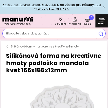
>>>Ideme na vlne farieb: Zľava 3,5 € na všetko pre nákupy nad
27 € s kódom DUHA<<<
0
Menu
0,00 €
Obľúbené
Prihlásenie
Hľadajte treba srdce, achát...
Silikónové formy na tvorenie z kreatívne hmoty
Silikónová forma na kreatívne
hmoty podložka mandala
kvet 155x155x12mm