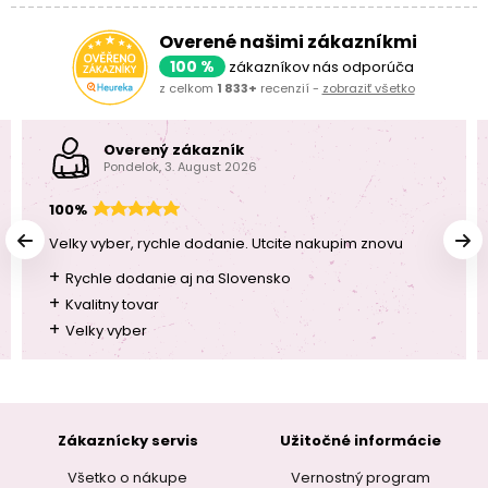
Overené našimi zákazníkmi
100 %
zákazníkov nás odporúča
z celkom
1 833+
recenzií -
zobraziť všetko
Overený zákazník
Pondelok, 3. August 2026
100%
Velky vyber, rychle dodanie. Utcite nakupim znovu
+
Rychle dodanie aj na Slovensko
+
Kvalitny tovar
+
Velky vyber
Zákaznícky servis
Užitočné informácie
Všetko o nákupe
Vernostný program