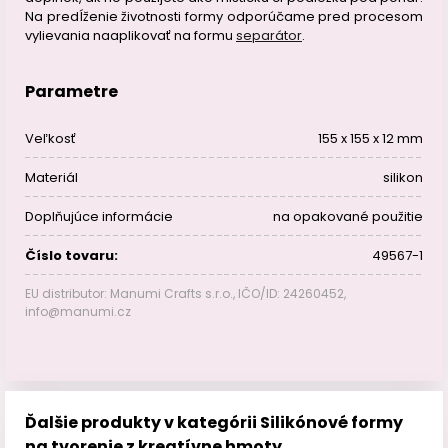
Na predĺženie životnosti formy odporúčame pred procesom
vylievania naaplikovať na formu
separátor
.
Parametre
Veľkosť
155 x 155 x 12 mm
Materiál
silikon
Doplňujúce informácie
na opakované použitie
Číslo tovaru:
49567-1
EU distributor: Manumi Crafts s.r.o., IČO/ID: 24260452,
info@manumi.cz
Ďalšie produkty v kategórii Silikónové formy
na tvorenie z kreatívne hmoty