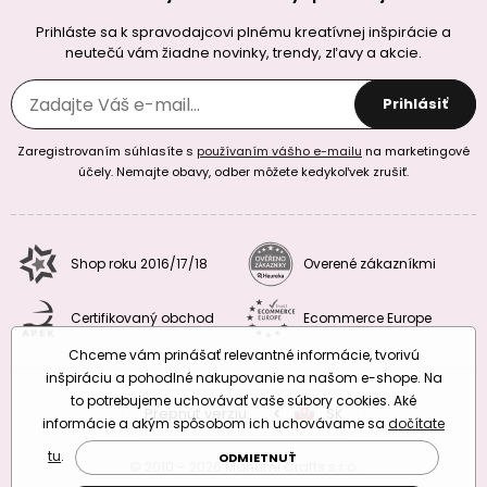
Prihláste sa k spravodajcovi plnému kreatívnej inšpirácie a
neutečú vám žiadne novinky, trendy, zľavy a akcie.
Prihlásiť
Zaregistrovaním súhlasíte s
používaním vášho e-mailu
na marketingové
účely. Nemajte obavy, odber môžete kedykoľvek zrušiť.
Shop roku 2016/17/18
Overené zákazníkmi
Certifikovaný obchod
Ecommerce Europe
Chceme vám prinášať relevantné informácie, tvorivú
inšpiráciu a pohodlné nakupovanie na našom e-shope. Na
to potrebujeme uchovávať vaše súbory cookies. Aké
Prepnúť verziu:
CZ
SK
EU
RO
informácie a akým spôsobom ich uchovávame sa
dočítate
tu
.
ODMIETNUŤ
© 2010 – 2026 Manumi Crafts s.r.o.