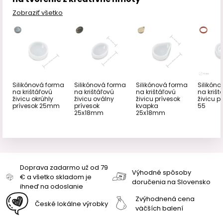
Zobraziť všetko
Silikónová forma
Silikónová forma
Silikónová forma
Silikón
na krištáľovú
na krištáľovú
na krištáľovú
na krišt
živicu okrúhly
živicu oválny
živicu prívesok
živicu pr
prívesok 25mm
prívesok
kvapka
55
25x18mm
25x18mm
Doprava zadarmo už od 79
Výhodné spôsoby
€ a všetko skladom je
doručenia na Slovensko
ihneď na odoslanie
Zvýhodnená cena
České lokálne výrobky
väčších balení