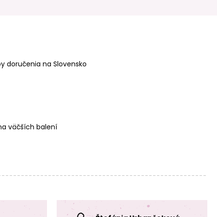
Grey
Candy Pink
y doručenia na Slovensko
Silikónové guľaté
Silikónové guľaté
koráliky 9mm Mint
koráliky 9mm
Green
Baby Pink
a väčších balení
Silikónové guľaté
Silikónové guľaté
koráliky 9mm
koráliky 12mm
Cloud Grey
Turquoise