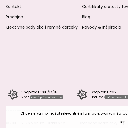
Kontakt
Certifikáty a atesty t
Predajne
Blog
Kreatívne sady ako firemné darčeky
Návody & Inšpirácia
Shop roku 2016/17/18
Shop roku 2019
Víťaz
Finalista
ručné práce a tvorenie
ručné práce a t
Chceme vám prinášať relevantné informácie, tvorivú inšpir
ich
© 2010 – 2026 Manumi Crafts s.r.o.
|
Obchodné podmienky
|