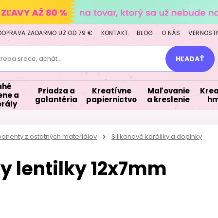
DOPRAVA ZADARMO UŽ OD 79 €
KONTAKT
BLOG
O NÁS
VERNOST
treba srdce, achát...
HĽADAŤ
ahé
Priadza a
Kreatívne
Maľovanie
Krea
ne a
galantéria
papiernictvo
a kreslenie
hm
rály
ponenty z ostatných materiálov
Silikonové koráliky a doplnky
ky lentilky 12x7mm