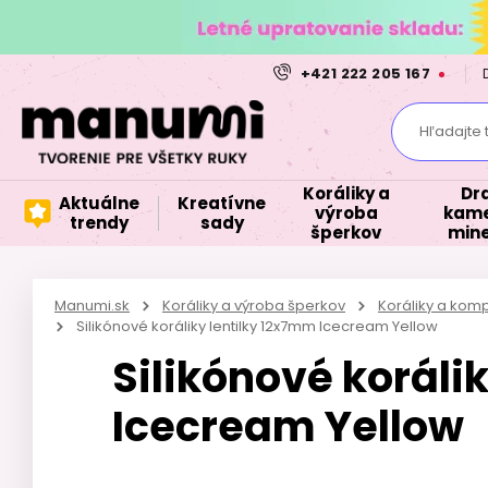
+421 222 205 167
Hľadajte 
Koráliky a
Dr
Aktuálne
Kreatívne
výroba
kame
trendy
sady
šperkov
mine
Manumi.sk
Koráliky a výroba šperkov
Koráliky a kom
Silikónové koráliky lentilky 12x7mm Icecream Yellow
Silikónové koráli
Icecream Yellow