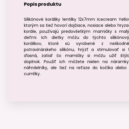
Popis produktu
Silikónové koráliky lentilky 12x7mm Icecream Yello
ktorým sa tiež hovorí dojčiace, nosiace alebo hryza
korále, používajú predovšetkým mamičky s mal
deťmi. Ich dietky môžu do týchto silikónov
korálikov, ktoré sú vyrobené z neškodn
potravinárskeho silikónu, hrýzť a stimulovať si 
ďasná, zatiaľ čo mamičky si môžu užiť štýl
doplnok. Použiť ich môžete nielen na náramk
náhrdelníky, ale tiež na reťaze do kočíka alebo
cumlíky.