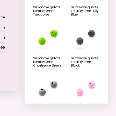
Silikónové guľaté
Silikónové guľaté
koráliky 9mm
koráliky 9mm Sky
Turquoise
Blue
žlté
 mm
 mm
699
Silikónové guľaté
Silikónové guľaté
koráliky 9mm
koráliky 9mm
Chartreuse Green
Black
Silikónové guľaté
Silikónové guľaté
koráliky 9mm Dim
koráliky 9mm