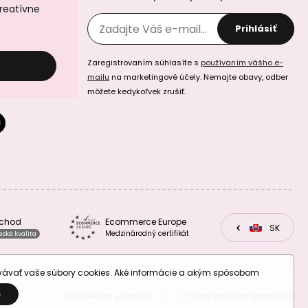
kreatívne
Prihlásiť
Silikónové guľaté
Silikónové guľaté
koráliky 12mm
koráliky 12mm
Zaregistrovaním súhlasíte s
používaním vášho e-
Icecream Yellow
Pastel Blue
mailu
na marketingové účely. Nemajte obavy, odber
môžete kedykoľvek zrušiť.
Silikónové guľaté
Silikónové guľaté
koráliky 12mm
koráliky 12mm
Baby Pink
Cloud Grey
bchod
Ecommerce Europe
CZ
SK
EU
Medzinárodný certifikát
eská kvalita
ovávať vaše súbory cookies. Aké informácie a akým spôsobom
S
Webdesign
valas.cz
|
E-shop vytvorila
Simplia.cz