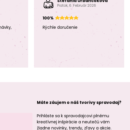
Štefánia Urbančoková
Piatok, 6. Február 2026
100%
návky,
Rýchle doručenie
Silikónové guľaté
Silikónové guľaté
koráliky 12mm
koráliky 12mm
Chartreuse Green
Black
Silikónové guľaté
Silikónové guľaté
koráliky 12mm
koráliky 12mm
Cream
Candy Pink
Máte záujem o náš tvorivy spravodaj?
Prihláste sa k spravodajcovi plnému
kreatívnej inšpirácie a neutečú vám
žiadne novinky, trendy, zľavy a akcie.