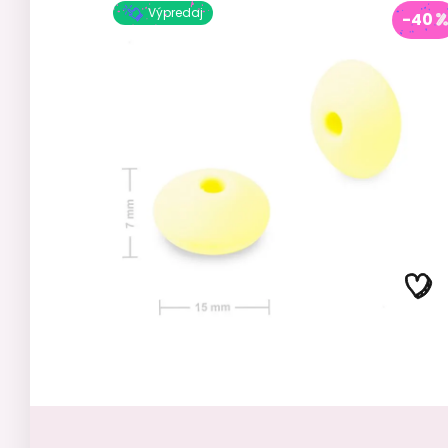
Výpredaj
-40