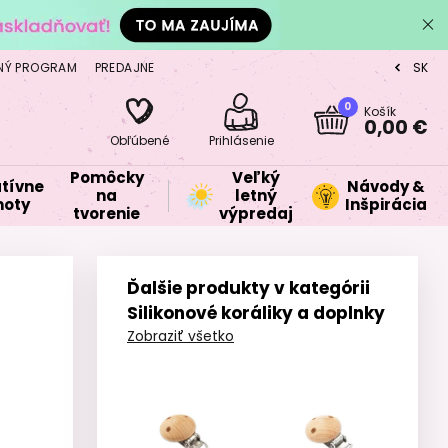
NÝ PROGRAM
PREDAJNE
SK
CZ
0
Košík
0,00 €
Obľúbené
Prihlásenie
Pomôcky
Veľký
tívne
Návody &
na
letný
oty
Inšpirácia
tvorenie
výpredaj
Ďalšie produkty v kategórii
Silikonové koráliky a doplnky
Zobraziť všetko