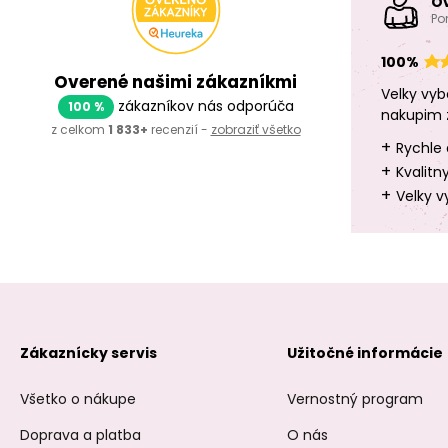
O
Po
100%
Overené našimi zákazníkmi
Velky vyb
zákazníkov nás odporúča
100 %
nakupim 
z celkom
1 833+
recenzií -
zobraziť všetko
+
Rychle 
+
Kvalitn
+
Velky v
Zákaznícky servis
Užitočné informácie
Všetko o nákupe
Vernostný program
Doprava a platba
O nás