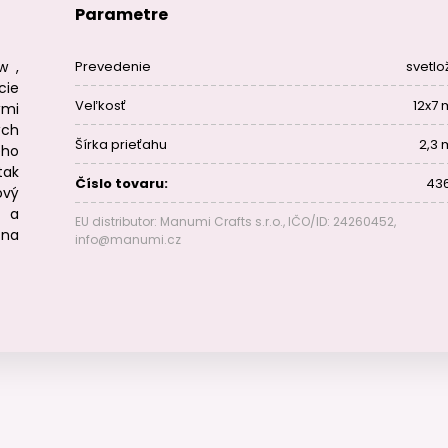
Parametre
w ,
Prevedenie
svetlo
cie
Veľkosť
12x7
ými
ých
Šírka prieťahu
2,3
ého
tak
Číslo tovaru:
43
ový
y a
EU distributor: Manumi Crafts s.r.o., IČO/ID: 24260452,
 na
info@manumi.cz