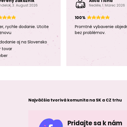
verený zákazník
Alica Tichá
ndelok, 3. August 2026
Neděle, 1. Marec 2026
100%
er, rychle dodanie. Utcite
Promtné vybavenie objed
znovu
bez problémov.
dodanie aj na Slovensko
y tovar
yber
Najväčšia tvorivá komunita na SK a CZ trhu
Pridajte sa k nám