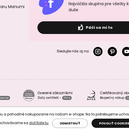
Najväčšia skupina pre všetky 
ovaru Manumi
duše
Páči sa mi to
Sledujte nás aj na:
Overené zákazníkmi
Certifikovaný o
Zlatý certifikát -
Bezpečný nákup
vorenie
100 %
Č
áciu a pohodlné nakupovanie na našom e-shope. Na to potrebujeme uch
 uchovávame sa
dočítate tu
.
ODMIETNUŤ
POVOLIŤ COOKIE
Podmienky ochrany osobných údajov