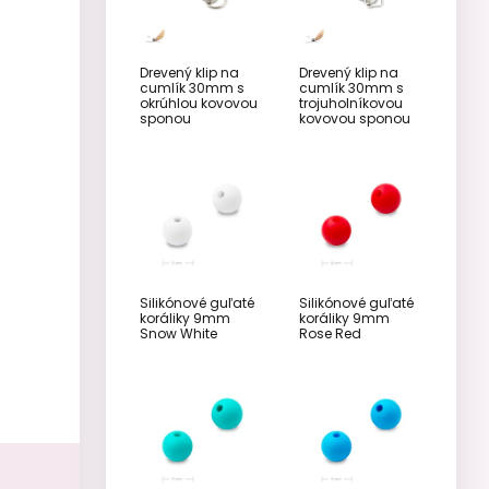
Drevený klip na
Drevený klip na
cumlík 30mm s
cumlík 30mm s
okrúhlou kovovou
trojuholníkovou
sponou
kovovou sponou
Silikónové guľaté
Silikónové guľaté
koráliky 9mm
koráliky 9mm
Snow White
Rose Red