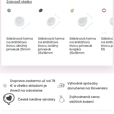
Zobraziť všetko
Silikónová forma
Silikónová forma
Silikónová forma
Silikón
na krištáľovú
na krištáľovú
na krištáľovú
na krišt
živicu okrúhly
živicu oválny
živicu prívesok
živicu pr
prívesok 25mm
prívesok
kvapka
55
25x18mm
25x18mm
Doprava zadarmo už od 79
Výhodné spôsoby
€ a všetko skladom je
doručenia na Slovensko
ihneď na odoslanie
Zvýhodnená cena
České lokálne výrobky
väčších balení