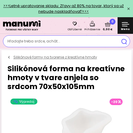
>>>Letné upratovanie skladu: Zľavy až 80% na tovar, ktorý sa už
nebude naskladňovať!<<<
0
Menu
0,00 €
Obľúbené
Prihlásenie
Hľadajte treba srdce, achát...
Silikónové formy na tvorenie z kreatívne hmoty
Silikónová forma na kreatívne
hmoty v tvare anjela so
srdcom 70x50x105mm
Výpredaj
-20