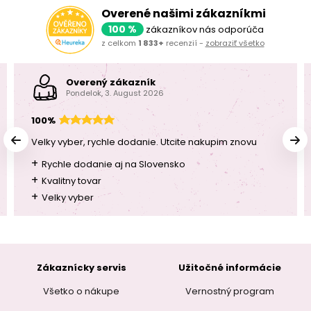
Overené našimi zákazníkmi
100 %
zákazníkov nás odporúča
z celkom
1 833+
recenzií -
zobraziť všetko
Overený zákazník
Pondelok, 3. August 2026
100%
Velky vyber, rychle dodanie. Utcite nakupim znovu
+
Rychle dodanie aj na Slovensko
+
Kvalitny tovar
+
Velky vyber
Zákaznícky servis
Užitočné informácie
Všetko o nákupe
Vernostný program