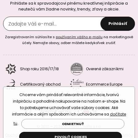
Prihláste sa k spravodajcovi plnému kreatívnej inšpirácie a
neutečú vám žiadne novinky, trendy, zľavy a akcie.
Prihlásiť
Zaregistrovaním súhlasíte s
používaním vášho e-mailu
na marketingové
účely. Nemajte obavy, odber môžete kedykoľvek zrušiť.
Shop roku 2016/17/18
Overené zákazníkmi
Certifikovaný obchod
Ecommerce Europe
Chceme vám prinášať relevantné informácie, tvorivú
inšpiráciu a pohodlné nakupovanie na našom e-shope. Na
to potrebujeme uchovávať vaše súbory cookies. Aké
Prepnúť verziu:
CZ
SK
EU
RO
informácie a akým spôsobom ich uchovávame sa
dočítate
tu
.
ODMIETNUŤ
© 2010 – 2026 Manumi Crafts s.r.o.
Obchodné podmienky
|
Podmienky ochrany osobných údajov
POVOLIŤ COOKIES