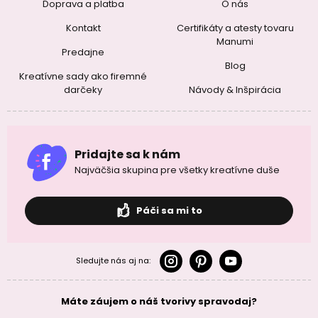
Doprava a platba
O nás
Kontakt
Certifikáty a atesty tovaru
Manumi
Predajne
Blog
Kreatívne sady ako firemné
darčeky
Návody & Inšpirácia
Pridajte sa k nám
Najväčšia skupina pre všetky kreatívne duše
Páči sa mi to
Sledujte nás aj na:
Máte záujem o náš tvorivy spravodaj?