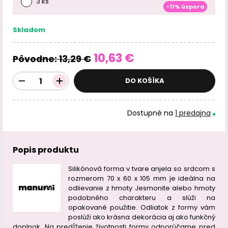
3 ks
-11% úspora
Skladom
10,63 €
Pôvodne:
13,29 €
DO KOŠÍKA
Dostupné na
1 predajna
Popis produktu
Silikónová forma v tvare anjela so srdcom s
rozmerom 70 x 60 x 105 mm je ideálna na
odlievanie z hmoty Jesmonite alebo hmoty
podobného charakteru a slúži na
opakované použitie. Odliatok z formy vám
poslúži ako krásna dekorácia aj ako funkčný
doplnok. Na predĺženie životnosti formy odporúčame pred