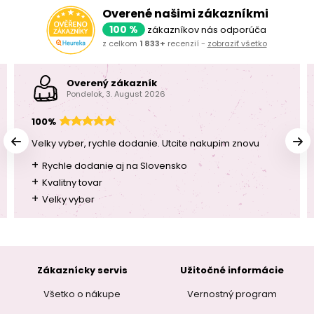
Overené našimi zákazníkmi
100 %
zákazníkov nás odporúča
z celkom
1 833+
recenzií -
zobraziť všetko
Overený zákazník
Pondelok, 3. August 2026
100%
Velky vyber, rychle dodanie. Utcite nakupim znovu
+
Rychle dodanie aj na Slovensko
+
Kvalitny tovar
+
Velky vyber
Zákaznícky servis
Užitočné informácie
Všetko o nákupe
Vernostný program