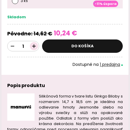
3 ks
-11% úspora
Skladom
10,24 €
Pôvodne:
14,62 €
DO KOŠÍKA
Dostupné na
1 predajna
Popis produktu
Silikónová forma v tvare listu Ginkgo Biloby s
rozmerom 14,7 x 18,5 cm je ideálna na
odlievanie hmoty Jesmonite alebo na
výrobu sviečky a slúži na opakované
použitie. Odliatok z formy vám poslúži ako
krásna dekorácia. Na predĺženie životnosti
formy odporúčame pred procesom vylievania naaplikovať