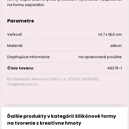
na formu separátor.
Parametre
Veľkosť
14,7 x 18,5 cm
Materiál
silikon
Doplňujúce informácie
na opakované použitie
Číslo tovaru:
49275-1
EU distributor: Manumi Crafts s.r.o., IČO/ID: 24260452,
info@manumi.cz
Ďalšie produkty v kategórii Silikónové formy
na tvorenie z kreatívne hmoty