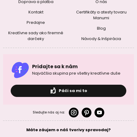
Doprava a platba
O nás
Kontakt
Certifikáty a atesty tovaru
Manumi
Predajne
Blog
Kreatívne sady ako firemné
darčeky
Návody & Inšpirácia
Pridajte sa k nám
Najväčšia skupina pre všetky kreatívne duše
Páči sa mi to
Sledujte nás aj na:
Máte záujem o náš tvorivy spravodaj?