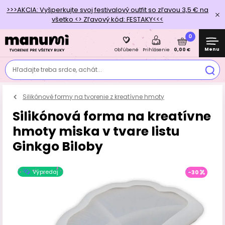
>>>AKCIA: Vyšperkujte svoj festivalový outfit so zľavou 3,5 € na
všetko <> Zľavový kód: FESTAKY<<<
0
Menu
0,00 €
Obľúbené
Prihlásenie
Hľadajte treba srdce, achát...
Silikónové formy na tvorenie z kreatívne hmoty
Silikónová forma na kreatívne
hmoty miska v tvare listu
Ginkgo Biloby
Výpredaj
-30