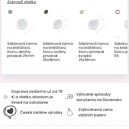
Zobraziť všetko
Silikónová forma
Silikónová forma
Silikónová forma
Silikón
na krištáľovú
na krištáľovú
na krištáľovú
na krišt
živicu okrúhly
živicu oválny
živicu prívesok
živicu pr
prívesok 25mm
prívesok
kvapka
55
25x18mm
25x18mm
Doprava zadarmo už od 79
Výhodné spôsoby
€ a všetko skladom je
doručenia na Slovensko
ihneď na odoslanie
Zvýhodnená cena
České lokálne výrobky
väčších balení