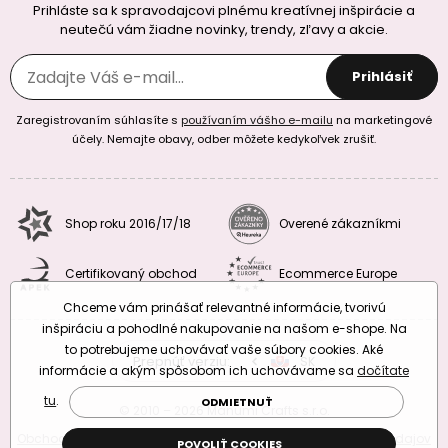
Prihláste sa k spravodajcovi plnému kreatívnej inšpirácie a
neutečú vám žiadne novinky, trendy, zľavy a akcie.
Prihlásiť
Zaregistrovaním súhlasíte s
používaním vášho e-mailu
na marketingové
účely. Nemajte obavy, odber môžete kedykoľvek zrušiť.
Shop roku 2016/17/18
Overené zákazníkmi
Certifikovaný obchod
Ecommerce Europe
Chceme vám prinášať relevantné informácie, tvorivú
inšpiráciu a pohodlné nakupovanie na našom e-shope. Na
to potrebujeme uchovávať vaše súbory cookies. Aké
Prepnúť verziu:
CZ
SK
EU
RO
informácie a akým spôsobom ich uchovávame sa
dočítate
tu
.
ODMIETNUŤ
© 2010 – 2026 Manumi Crafts s.r.o.
Obchodné podmienky
|
Podmienky ochrany osobných údajov
POVOLIŤ COOKIES