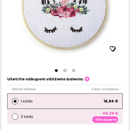
Ušetrite nákupom väčšieho balenia:
Obsah balenie
Cena za balenie
1 sada
16,84 €
45,29 €
3 sady
-10% úspora