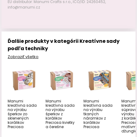
EU distributor: Manumi Crafts s.r.o., IČO/ID: 24260452,
info@manumi.cz
Ďalšie produkty v kategórii Kreatívne sady
podľa techniky
Zobraziť všetko
Manumi
Manumi
Manumi
Manumi
kreatívna sada
kreatívna sada
kreatívna sada
kreatív
na výrobu
na výrobu
na výrobu
súprava
šperkov zo
šperkov z
tkaných
výrobu z
sklenených
korálikov
náramkov z
z koráli
korálikov
Preciosa kvietky
korálikov
Preciosa
Preciosa
a čerešne
Preciosa
motívm
džungle