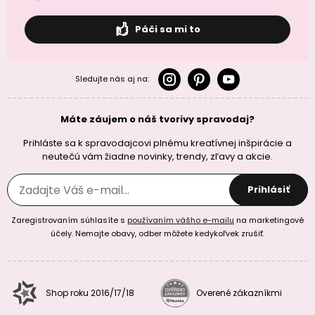
Páči sa mi to
Sledujte nás aj na:
Máte záujem o náš tvorivy spravodaj?
Prihláste sa k spravodajcovi plnému kreatívnej inšpirácie a
neutečú vám žiadne novinky, trendy, zľavy a akcie.
Prihlásiť
Zaregistrovaním súhlasíte s
používaním vášho e-mailu
na marketingové
účely. Nemajte obavy, odber môžete kedykoľvek zrušiť.
Shop roku 2016/17/18
Overené zákazníkmi