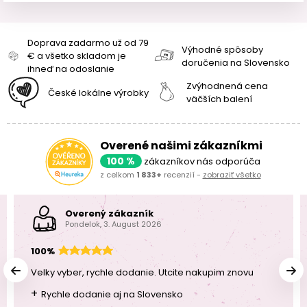
Doprava zadarmo už od 79
Výhodné spôsoby
€ a všetko skladom je
doručenia na Slovensko
ihneď na odoslanie
Zvýhodnená cena
České lokálne výrobky
väčších balení
Overené našimi zákazníkmi
100 %
zákazníkov nás odporúča
z celkom
1 833+
recenzií -
zobraziť všetko
Overený zákazník
Pondelok, 3. August 2026
100%
Velky vyber, rychle dodanie. Utcite nakupim znovu
+
Rychle dodanie aj na Slovensko