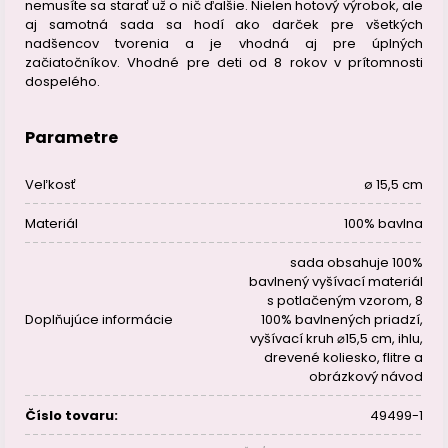
nemusíte sa starať už o nič ďalšie. Nielen hotový výrobok, ale
aj samotná sada sa hodí ako darček pre všetkých
nadšencov tvorenia a je vhodná aj pre úplných
začiatočníkov. Vhodné pre deti od 8 rokov v prítomnosti
dospelého.
Parametre
Veľkosť
ø 15,5 cm
Materiál
100% bavlna
sada obsahuje 100%
bavlnený vyšívací materiál
s potlačeným vzorom, 8
Doplňujúce informácie
100% bavlnených priadzí,
vyšívací kruh ⌀15,5 cm, ihlu,
drevené koliesko, flitre a
obrázkový návod
Číslo tovaru:
49499-1