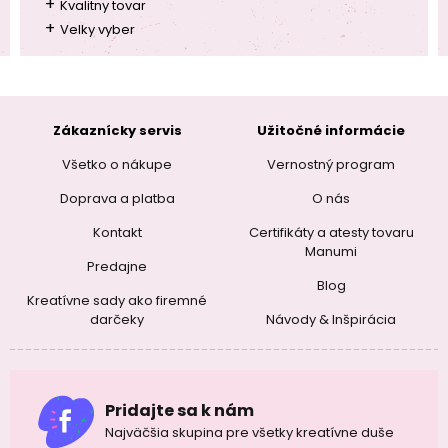
+
Kvalitny tovar
+
Velky vyber
Zákaznícky servis
Užitočné informácie
Všetko o nákupe
Vernostný program
Doprava a platba
O nás
Kontakt
Certifikáty a atesty tovaru
Manumi
Predajne
Blog
Kreatívne sady ako firemné
darčeky
Návody & Inšpirácia
Pridajte sa k nám
Najväčšia skupina pre všetky kreatívne duše