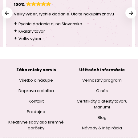
100%
Velky vyber, rychle dodanie. Utcite nakupim znovu
+
Rychle dodanie aj na Slovensko
+
Kvalitny tovar
+
Velky vyber
Zákaznícky servis
Užitočné informácie
Všetko o nákupe
Vernostný program
Doprava a platba
O nás
Kontakt
Certifikáty a atesty tovaru
Manumi
Predajne
Blog
Kreatívne sady ako firemné
darčeky
Návody & Inšpirácia