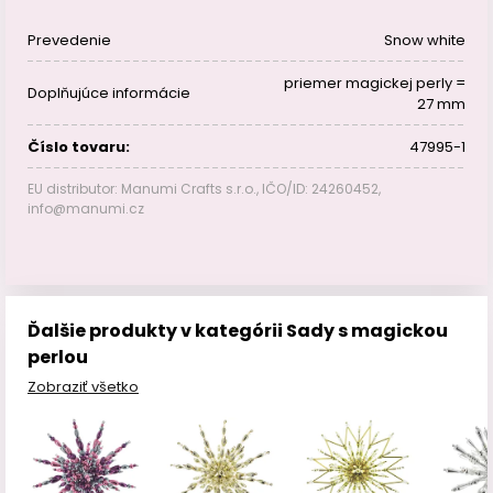
Prevedenie
Snow white
priemer magickej perly =
Doplňujúce informácie
27 mm
Číslo tovaru:
47995-1
EU distributor: Manumi Crafts s.r.o., IČO/ID: 24260452,
info@manumi.cz
Ďalšie produkty v kategórii Sady s magickou
perlou
Zobraziť všetko