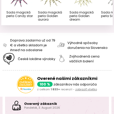
Sada magická
Sada magická
Sada magická
Sada m
perla Golden
perla Candy star
perla Golden
perla Sil
dream
aurora
Doprava zadarmo už od 79
Výhodné spôsoby
€ a všetko skladom je
doručenia na Slovensko
ihneď na odoslanie
Zvýhodnená cena
České lokálne výrobky
väčších balení
Overené našimi zákazníkmi
100 %
zákazníkov nás odporúča
z celkom
1 833+
recenzií -
zobraziť všetko
Overený zákazník
Pondelok, 3. August 2026