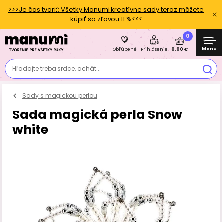
>>>Je čas tvoriť: Všetky Manumi kreatívne sady teraz môžete
kúpiť so zľavou 11 %<<<
0
Menu
0,00 €
Obľúbené
Prihlásenie
Hľadajte treba srdce, achát...
Sady s magickou perlou
Sada magická perla Snow
white