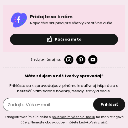
Pridajte sa k nám
Najväčšia skupina pre všetky kreatívne duše
Páči sa mi to
Sledujte nás aj na:
Máte záujem o náš tvorivy spravodaj?
Prihláste sa k spravodajcovi plnému kreatívnej inšpirácie a
neutečú vám žiadne novinky, trendy, zľavy a akcie.
Prihlásiť
Zaregistrovaním súhlasíte s
používaním vášho e-mailu
na marketingové
účely. Nemajte obavy, odber môžete kedykoľvek zrušiť.