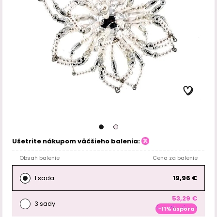
Ušetrite nákupom väčšieho balenia:
Obsah balenie
Cena za balenie
1 sada
19,96 €
53,29 €
3 sady
-11% úspora