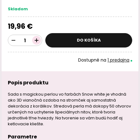
Skladom
19,96 €
DO KOŠÍKA
Dostupné na
1 predajna
Popis produktu
Sada s magickou perlou vo farbách Snow white je vhodná
ako 3D vianočná ozdoba na stromček aj samostatná
dekorácia z korálikov. Stredová perla má dokopy 50 otvorov
určených na uchytenie špeciálnych nitov, ktoré tvoria
jednotlivé tŕne hviezdy. Na tvorenie sa vám budú hodiť aj
ketlovacie kliešte.
Parametre