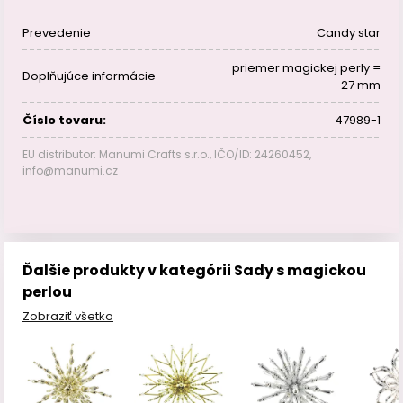
Prevedenie
Candy star
priemer magickej perly =
Doplňujúce informácie
27 mm
Číslo tovaru:
47989-1
EU distributor: Manumi Crafts s.r.o., IČO/ID: 24260452,
info@manumi.cz
Ďalšie produkty v kategórii Sady s magickou
perlou
Zobraziť všetko