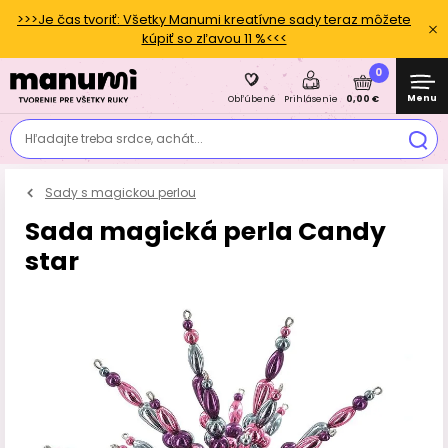
>>>Je čas tvoriť: Všetky Manumi kreatívne sady teraz môžete
kúpiť so zľavou 11 %<<<
0
Menu
0,00 €
Obľúbené
Prihlásenie
Hľadajte treba srdce, achát...
Sady s magickou perlou
Sada magická perla Candy
star