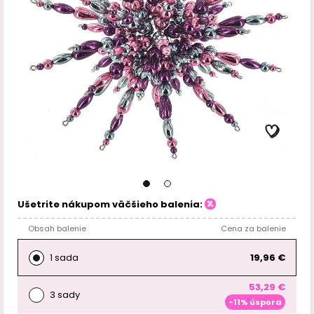
Ušetrite nákupom väčšieho balenia:
Obsah balenie
Cena za balenie
1 sada
19,96 €
53,29 €
3 sady
-11% úspora