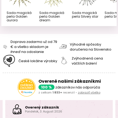
Sada magická
Sada magická
Sada magická
Sada m
perla Golden
perla Golden
perla Silvery star
perla S
dream
aurora
Doprava zadarmo už od 79
Výhodné spôsoby
€ a všetko skladom je
doručenia na Slovensko
ihneď na odoslanie
Zvýhodnená cena
České lokálne výrobky
väčších balení
Overené našimi zákazníkmi
100 %
zákazníkov nás odporúča
z celkom
1 833+
recenzií -
zobraziť všetko
Overený zákazník
Pondelok, 3. August 2026