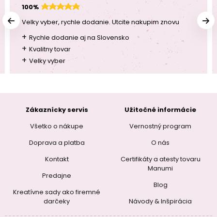
100%
Velky vyber, rychle dodanie. Utcite nakupim znovu
+
Rychle dodanie aj na Slovensko
+
Kvalitny tovar
+
Velky vyber
Zákaznícky servis
Užitočné informácie
Všetko o nákupe
Vernostný program
Doprava a platba
O nás
Kontakt
Certifikáty a atesty tovaru
Manumi
Predajne
Blog
Kreatívne sady ako firemné
darčeky
Návody & Inšpirácia