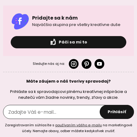
Pridajte sa k nám
Najväčšia skupina pre všetky kreatívne duše
Páči sa mi to
Sledujte nás aj na:
Máte záujem o náš tvorivy spravodaj?
Prihláste sa k spravodajcovi plnému kreatívnej inšpirácie a
neutečú vám žiadne novinky, trendy, zľavy a akcie.
Prihlásiť
Zaregistrovaním súhlasíte s
používaním vášho e-mailu
na marketingové
účely. Nemajte obavy, odber môžete kedykoľvek zrušiť.