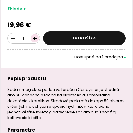
Skladom
19,96 €
DO KOŠÍKA
Dostupné na
1 predajna
Popis produktu
Sada s magickou perlou vo farbách Candy star je vhodná
ako 3D vianočná ozdoba na stromček aj samostatná
dekorácia z korálikov. Stredová perla má dokopy 50 otvorov
určených na uchytenie špeciálnych nitov, ktoré tvoria
jednotlivé tŕne hviezdy. Na tvorenie sa vám budú hodiť aj
ketlovacie kliešte.
Parametre