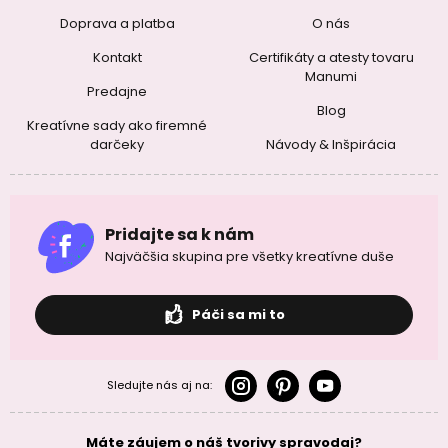
Doprava a platba
O nás
Kontakt
Certifikáty a atesty tovaru
Manumi
Predajne
Blog
Kreatívne sady ako firemné
darčeky
Návody & Inšpirácia
Pridajte sa k nám
Najväčšia skupina pre všetky kreatívne duše
Páči sa mi to
Sledujte nás aj na:
Máte záujem o náš tvorivy spravodaj?