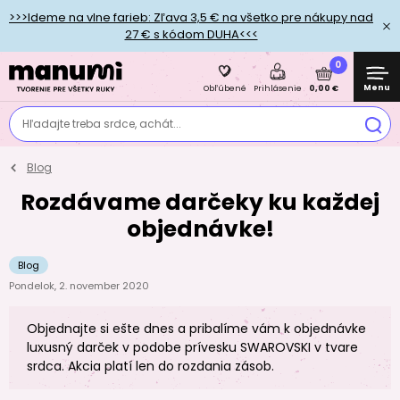
>>>Ideme na vlne farieb: Zľava 3,5 € na všetko pre nákupy nad
27 € s kódom DUHA<<<
0
Menu
0,00 €
Obľúbené
Prihlásenie
Hľadajte treba srdce, achát...
Blog
Rozdávame darčeky ku každej
objednávke!
Blog
Pondelok, 2. november 2020
Objednajte si ešte dnes a pribalíme vám k objednávke
luxusný darček v podobe prívesku SWAROVSKI v tvare
srdca. Akcia platí len do rozdania zásob.