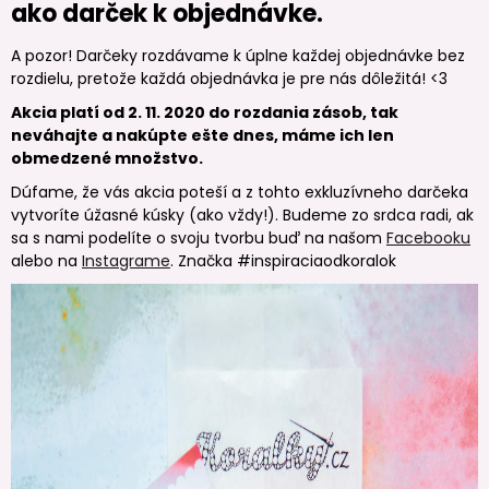
ako darček k objednávke.
A pozor! Darčeky rozdávame k úplne každej objednávke bez
rozdielu, pretože každá objednávka je pre nás dôležitá! <3
Akcia platí od 2. 11. 2020 do rozdania zásob, tak
neváhajte a nakúpte ešte dnes, máme ich len
obmedzené množstvo.
Dúfame, že vás akcia poteší a z tohto exkluzívneho darčeka
vytvoríte úžasné kúsky (ako vždy!). Budeme zo srdca radi, ak
sa s nami podelíte o svoju tvorbu buď na našom
Facebooku
alebo na
Instagrame
. Značka #inspiraciaodkoralok