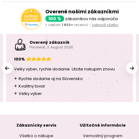
Overené našimi zákazníkmi
100 %
zákazníkov nás odporúča
z celkom
1 833+
recenzií -
zobraziť všetko
Overený zákazník
Pondelok, 3. August 2026
100%
Velky vyber, rychle dodanie. Utcite nakupim znovu
+
Rychle dodanie aj na Slovensko
+
Kvalitny tovar
+
Velky vyber
Zákaznícky servis
Užitočné informácie
Všetko o nákupe
Vernostný program