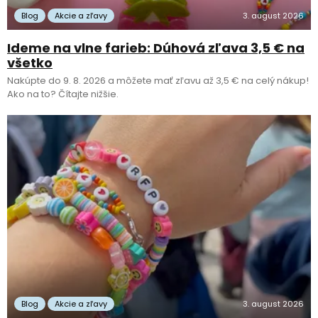
Blog
Akcie a zľavy
3. august 2026
Ideme na vlne farieb: Dúhová zľava 3,5 € na
všetko
Nakúpte do 9. 8. 2026 a môžete mať zľavu až 3,5 € na celý nákup!
Ako na to? Čítajte nižšie.
Blog
Akcie a zľavy
3. august 2026