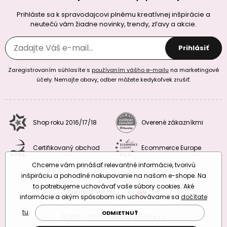
Prihláste sa k spravodajcovi plnému kreatívnej inšpirácie a
neutečú vám žiadne novinky, trendy, zľavy a akcie.
Prihlásiť
Zaregistrovaním súhlasíte s
používaním vášho e-mailu
na marketingové
účely. Nemajte obavy, odber môžete kedykoľvek zrušiť.
Shop roku 2016/17/18
Overené zákazníkmi
Certifikovaný obchod
Ecommerce Europe
Chceme vám prinášať relevantné informácie, tvorivú
inšpiráciu a pohodlné nakupovanie na našom e-shope. Na
to potrebujeme uchovávať vaše súbory cookies. Aké
Prepnúť verziu:
CZ
SK
EU
RO
informácie a akým spôsobom ich uchovávame sa
dočítate
tu
.
ODMIETNUŤ
© 2010 – 2026 Manumi Crafts s.r.o.