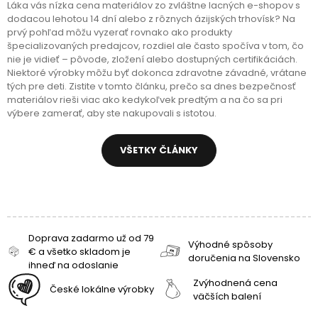
Láka vás nízka cena materiálov zo zvláštne lacných e-shopov s
dodacou lehotou 14 dní alebo z rôznych ázijských trhovísk? Na
prvý pohľad môžu vyzerať rovnako ako produkty
špecializovaných predajcov, rozdiel ale často spočíva v tom, čo
nie je vidieť – pôvode, zložení alebo dostupných certifikáciách.
Niektoré výrobky môžu byť dokonca zdravotne závadné, vrátane
tých pre deti. Zistite v tomto článku, prečo sa dnes bezpečnosť
materiálov rieši viac ako kedykoľvek predtým a na čo sa pri
výbere zamerať, aby ste nakupovali s istotou.
VŠETKY ČLÁNKY
Doprava zadarmo už od 79
Výhodné spôsoby
€ a všetko skladom je
doručenia na Slovensko
ihneď na odoslanie
Zvýhodnená cena
České lokálne výrobky
väčších balení