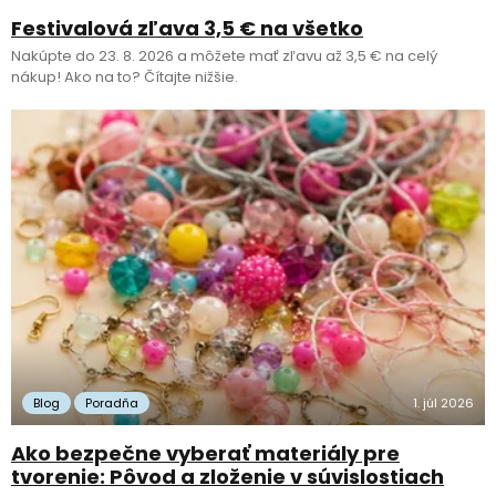
Festivalová zľava 3,5 € na všetko
Nakúpte do 23. 8. 2026 a môžete mať zľavu až 3,5 € na celý
nákup! Ako na to? Čítajte nižšie.
Blog
Poradňa
1. júl 2026
Ako bezpečne vyberať materiály pre
tvorenie: Pôvod a zloženie v súvislostiach