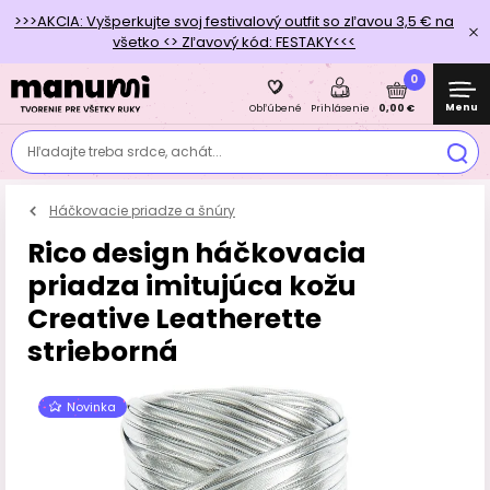
>>>AKCIA: Vyšperkujte svoj festivalový outfit so zľavou 3,5 € na
všetko <> Zľavový kód: FESTAKY<<<
0
Menu
0,00 €
Obľúbené
Prihlásenie
Hľadajte treba srdce, achát...
Háčkovacie priadze a šnúry
Rico design háčkovacia
priadza imitujúca kožu
Creative Leatherette
strieborná
Novinka