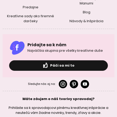
Manumi
Predajne
Blog
Kreatívne sady ako firemné
darčeky
Návody & Inšpirácia
Pridajte sa k nám
Najväčšia skupina pre všetky kreatívne duše
Páči sa mi to
Sledujte nás aj na:
Máte záujem o náš tvorivy spravodaj?
Prihláste sa k spravodajcovi plnému kreatívnej inšpirácie a
neutečú vám žiadne novinky, trendy, zľavy a akcie.