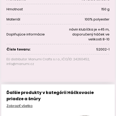
Hmotnost
150 g
Materiál
100% polyester
návin klubíčka je ±45 m,
Doplňujúce informácie
doporučený háček ve
velikosti 8-10
Číslo tovaru:
52002-1
EU distributor: Manumi Crafts s.r.o., IČO/ID: 24260452,
info@manumi.cz
Ďalšie produkty v kategórii Háčkovacie
priadze a šnúry
Zobraziť všetko