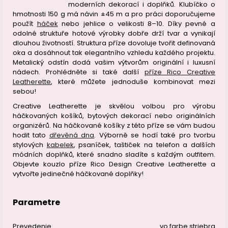
moderních dekorací i doplňků. Klubíčko o
hmotnosti 150 g má návin ±45 m a pro práci doporučujeme
použít
háček
nebo jehlice o velikosti 8–10. Díky pevné a
odolné struktuře hotové výrobky dobře drží tvar a vynikají
dlouhou životností. Struktura příze dovoluje tvořit definovaná
oka a dosáhnout tak elegantního vzhledu každého projektu.
Metalický odstín dodá vašim výtvorům originální i luxusní
nádech. Prohlédněte si také další
příze Rico Creative
Leatherette
, které můžete jednoduše kombinovat mezi
sebou!
Creative Leatherette je skvělou volbou pro výrobu
háčkovaných košíků, bytových dekorací nebo originálních
organizérů. Na háčkované košíky z této příze se vám budou
hodit tato
dřevěná dna
. Výborně se hodí také pro tvorbu
stylových
kabelek
, psaníček, taštiček na telefon a dalších
módních doplňků, které snadno sladíte s každým outfitem.
Objevte kouzlo příze Rico Design Creative Leatherette a
vytvořte jedinečné háčkované doplňky!
Parametre
Prevedenie
vo farbe striebra