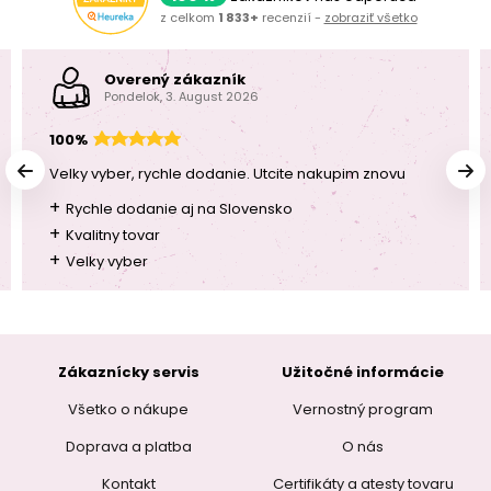
z celkom
1 833+
recenzií -
zobraziť všetko
Overený zákazník
Pondelok, 3. August 2026
100%
Velky vyber, rychle dodanie. Utcite nakupim znovu
+
Rychle dodanie aj na Slovensko
+
Kvalitny tovar
+
Velky vyber
Zákaznícky servis
Užitočné informácie
Všetko o nákupe
Vernostný program
Doprava a platba
O nás
Kontakt
Certifikáty a atesty tovaru