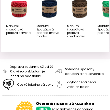
Manumi
Manumi
Manumi
Manumi
špagátová
špagátová
špagátová
špagát
priadza červená
priadza tmavo
priadza
priadza
modrá
čokoládová
Doprava zadarmo už od 79
Výhodné spôsoby
€ a všetko skladom je
doručenia na Slovensko
ihneď na odoslanie
Zvýhodnená cena
České lokálne výrobky
väčších balení
Overené našimi zákazníkmi
100 %
zákazníkov nás odporúča