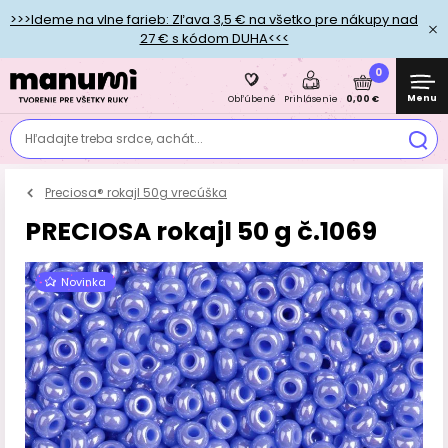
>>>Ideme na vlne farieb: Zľava 3,5 € na všetko pre nákupy nad
27 € s kódom DUHA<<<
0
Menu
0,00 €
Obľúbené
Prihlásenie
Hľadajte treba srdce, achát...
Preciosa® rokajl 50g vrecúška
PRECIOSA rokajl 50 g č.1069
Novinka