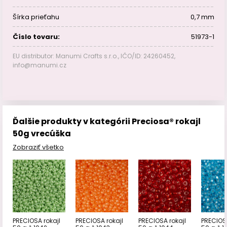
Šírka prieťahu
0,7 mm
Číslo tovaru:
51973-1
EU distributor: Manumi Crafts s.r.o., IČO/ID: 24260452,
info@manumi.cz
Ďalšie produkty v kategórii Preciosa® rokajl
50g vrecúška
Zobraziť všetko
PRECIOSA rokajl
PRECIOSA rokajl
PRECIOSA rokajl
PRECIOSA