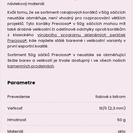
návlekový materiál.
Kvůli tomu, že se sortiment rokajlových korálků v 50g sáčcích
neustále obměňuje, není vhodný pro rozpracování větších
projektů. Tyto korálky Preciosa® v 50g sáčcích mohou mít
také drobné velikostní či odstínové odchylky oproti korálkům
z klasického
výrobního programu skleněných perliček
Preciosa®
, kde najdete stálé barevné i velikostní varianty v
první exportní kvalitě.
Sortiment 50g sáčků Preciosa® v neustále se obměňující
škále barev a velikostí je trvale dostupný i ve všech našich
kamenných prodejnách
.
Parametre
Prevedenie
fialové s listrom
Veľkosť
10/0 (2,3 mm)
Hmotnost
50 g
Materiál
sklo