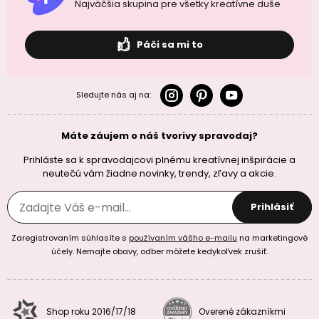
Najväčšia skupina pre všetky kreatívne duše
Páči sa mi to
Sledujte nás aj na:
Máte záujem o náš tvorivy spravodaj?
Prihláste sa k spravodajcovi plnému kreatívnej inšpirácie a
neutečú vám žiadne novinky, trendy, zľavy a akcie.
Prihlásiť
Zaregistrovaním súhlasíte s
používaním vášho e-mailu
na marketingové
účely. Nemajte obavy, odber môžete kedykoľvek zrušiť.
Shop roku 2016/17/18
Overené zákazníkmi