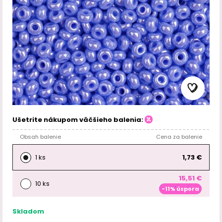
Ušetrite nákupom väčšieho balenia:
Obsah balenie
Cena za balenie
1 ks
1,73 €
15,51 €
10 ks
-11% úspora
Skladom