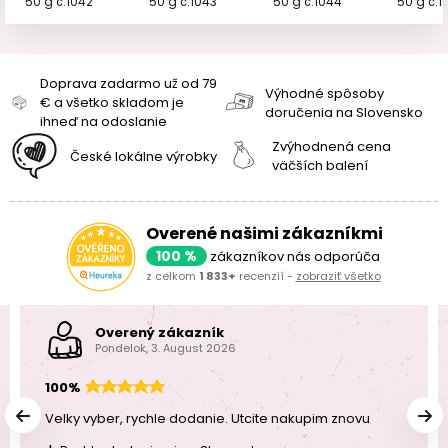
50 g č.1042
50 g č.1043
50 g č.1044
50 g č.1
Doprava zadarmo už od 79
Výhodné spôsoby
€ a všetko skladom je
doručenia na Slovensko
ihneď na odoslanie
Zvýhodnená cena
České lokálne výrobky
väčších balení
Overené našimi zákazníkmi
100 %
zákazníkov nás odporúča
z celkom
1 833+
recenzií -
zobraziť všetko
Overený zákazník
Pondelok, 3. August 2026
100%
Velky vyber, rychle dodanie. Utcite nakupim znovu