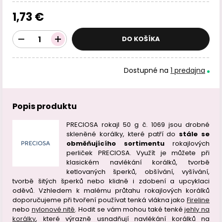
1,73 €
DO KOŠÍKA
Dostupné na
1 predajna
Popis produktu
PRECIOSA rokajl 50 g č. 1069 jsou drobné
skleněné korálky, které patří do
stále se
obměňujícího sortimentu
rokajlových
perliček PRECIOSA. Využít je můžete při
klasickém navlékání korálků, tvorbě
ketlovaných šperků, obšívání, vyšívání,
tvorbě šitých šperků nebo klidně i zdobení a upcyklaci
oděvů.
Vzhledem k malému průtahu rokajlových korálků
doporučujeme při tvoření používat tenká vlákna jako
Fireline
nebo
nylonové nitě
. Hodit se vám mohou také tenké
jehly na
korálky
, které výrazně usnadňují navlékání korálků na