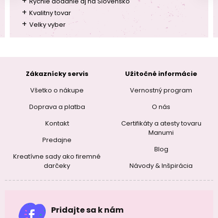
+
Rychle dodanie aj na Slovensko
+
Kvalitny tovar
+
Velky vyber
Zákaznícky servis
Užitočné informácie
Všetko o nákupe
Vernostný program
Doprava a platba
O nás
Kontakt
Certifikáty a atesty tovaru
Manumi
Predajne
Blog
Kreatívne sady ako firemné
darčeky
Návody & Inšpirácia
Pridajte sa k nám