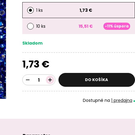
1 ks
1,73 €
10 ks
15,51 €
-11% úspora
Skladom
1,73 €
DO KOŠÍKA
Dostupné na
1 predajna