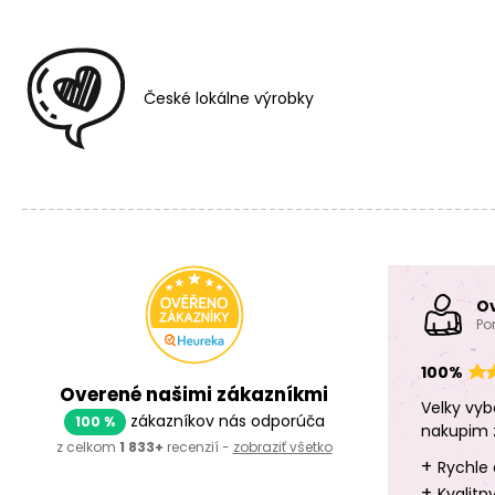
České lokálne výrobky
O
Po
100%
Overené našimi zákazníkmi
Velky vyb
zákazníkov nás odporúča
100 %
nakupim 
z celkom
1 833+
recenzií -
zobraziť všetko
+
Rychle 
+
Kvalitn