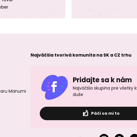
yber
Najväčšia tvorivá komunita na SK a CZ trhu
Pridajte sa k nám
Najväčšia skupina pre všetky 
ovaru Manumi
duše
Páči sa mi to