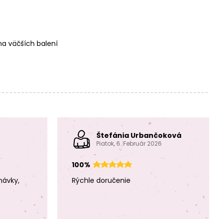
PRECIOSA rokajl 50
PRECIOSA rokajl 50
g č.1056
g č.1057
a väčších balení
PRECIOSA rokajl 50
PRECIOSA rokajl 50
g č.1059
g č.1060
Štefánia Urbančoková
Piatok, 6. Február 2026
100%
návky,
Rýchle doručenie
PRECIOSA rokajl 50
PRECIOSA rokajl 50
g č.1061
g č.1062