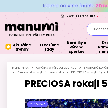
+421 222 205 167
Hľadajte 
Koráliky a
Dr
Aktuálne
Kreatívne
výroba
kame
trendy
sady
šperkov
mine
Manumi.sk
Koráliky a výroba šperkov
Sklenené korál
Preciosa® rokajl 50g vrecúška
PRECIOSA rokajl 50 g č.
PRECIOSA rokajl 5
Novinka