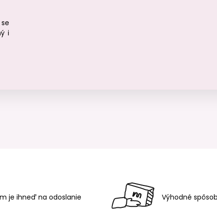
 se
ý i
m je ihneď na odoslanie
Výhodné spôsob