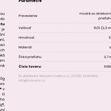
Parametre
sou
modré so striebor
Prevedenie
prieťa
 do
ntu
Veľkosť
10/0 (2,3 
 je
ání
Hmotnost
5
ní,
aci
Materiál
s
ých
nká
Šírka prieťahu
0,7
vám
zně
Číslo tovaru:
5196
EU distributor: Manumi Crafts s.r.o., IČO/ID: 24260452,
50g
info@manumi.cz
pro
® v
 či
ého
a®
,
vní