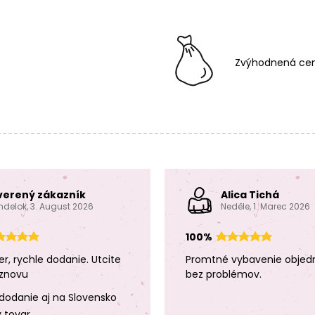
Zvýhodnená cen
verený zákazník
Alica Tichá
ndelok, 3. August 2026
Neděle, 1. Marec 2026
100%
er, rychle dodanie. Utcite
Promtné vybavenie objed
znovu
bez problémov.
dodanie aj na Slovensko
y tovar