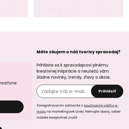
PRECIOSA rokajl 50
PRECIOSA rokajl 50
g č.1063
g č.1064
Máte záujem o náš tvorivy spravodaj?
Prihláste sa k spravodajcovi plnému
kreatívnej inšpirácie a neutečú vám
žiadne novinky, trendy, zľavy a akcie.
kreatívne
Prihlásiť
PRECIOSA rokajl 50
PRECIOSA rokajl 50
g č.1065
g č.1066
Zaregistrovaním súhlasíte s
používaním vášho e-
mailu
na marketingové účely. Nemajte obavy, odber
môžete kedykoľvek zrušiť.