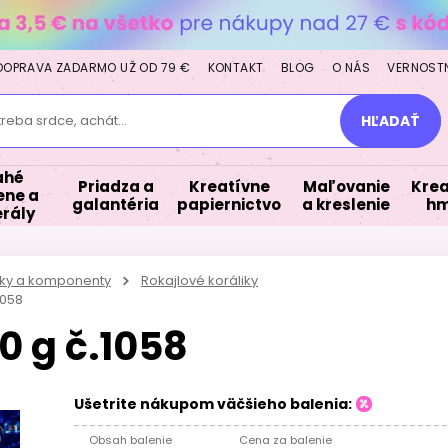
DOPRAVA ZADARMO UŽ OD 79 €
KONTAKT
BLOG
O NÁS
VERNOST
treba srdce, achát...
HĽADAŤ
ahé
Priadza a
Kreatívne
Maľovanie
Krea
ne a
galantéria
papiernictvo
a kreslenie
hm
rály
iky a komponenty
Rokajlové koráliky
1058
0 g č.1058
Ušetrite nákupom väčšieho balenia:
Obsah balenie
Cena za balenie