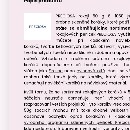
Popis produktu
PRECIOSA rokajl 50 g č. 1058 j
drobné skleněné korálky, které patří
stále se obměňujícího sortime
rokajlových perliček PRECIOSA. Využít
můžete při klasickém navlék
korálků, tvorbě ketlovaných šperků, obšívání, vyšívá
tvorbě šitých šperků nebo klidně i zdobení a upcykl
oděvů.
Vzhledem k malému průtahu rokajlov
korálků doporučujeme při tvoření používat te
vlákna jako
Fireline
nebo
nylonové nitě
. Hodit se 
mohou také tenké
jehly na korálky
, které výra
usnadňují navlékání korálků na návlekový materiál.
Kvůli tomu, že se sortiment rokajlových korálků v 
sáčcích neustále obměňuje, není vhodný 
rozpracování větších projektů. Tyto korálky Preciosa
50g sáčcích mohou mít také drobné velikostní
odstínové odchylky oproti korálkům z klasick
výrobního programu skleněných perliček Precios
kde najdete stálé barevné i velikostní varianty v pr