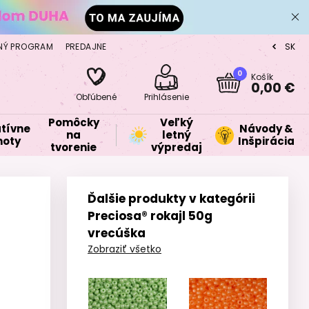
NÝ PROGRAM
PREDAJNE
SK
CZ
0
Košík
0,00 €
Obľúbené
Prihlásenie
Pomôcky
Veľký
tívne
Návody &
na
letný
oty
Inšpirácia
tvorenie
výpredaj
Ďalšie produkty v kategórii
Preciosa® rokajl 50g
vrecúška
Zobraziť všetko