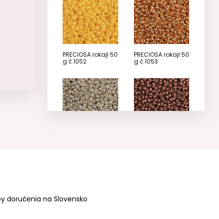
PRECIOSA rokajl 50
PRECIOSA rokajl 50
g č.1052
g č.1053
PRECIOSA rokajl 50
PRECIOSA rokajl 50
g č.1054
g č.1055
y doručenia na Slovensko