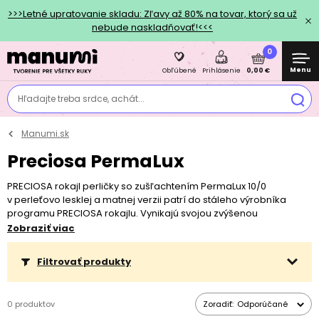
>>>Letné upratovanie skladu: Zľavy až 80% na tovar, ktorý sa už
nebude naskladňovať!<<<
0
Menu
0,00 €
Obľúbené
Prihlásenie
Hľadajte treba srdce, achát...
Manumi.sk
Preciosa PermaLux
PRECIOSA rokajl perličky so zušľachtením PermaLux 10/0
v perleťovo lesklej a matnej verzii patrí do stáleho výrobníka
programu PRECIOSA rokajlu. Vynikajú svojou zvýšenou
mechanickou a chemickou odolnosťou voči vonkajším vplyvom.
Zobraziť viac
Sú farbené ekologickými farbami založenými na vodnej báze.
Filtrovať produkty
0 produktov
Zoradiť:
Odporúčané