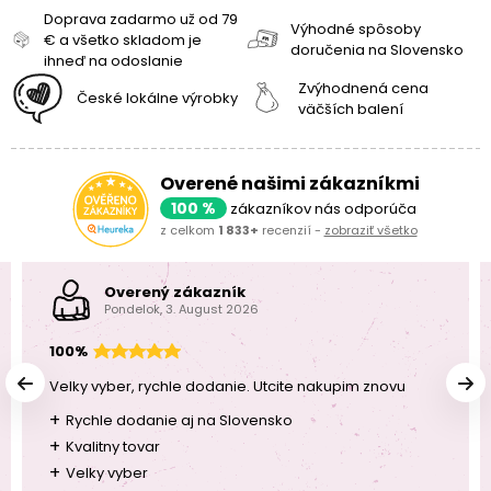
Doprava zadarmo už od 79
Výhodné spôsoby
€ a všetko skladom je
doručenia na Slovensko
ihneď na odoslanie
Zvýhodnená cena
České lokálne výrobky
väčších balení
Overené našimi zákazníkmi
100 %
zákazníkov nás odporúča
z celkom
1 833+
recenzií -
zobraziť všetko
Overený zákazník
Pondelok, 3. August 2026
100%
Velky vyber, rychle dodanie. Utcite nakupim znovu
+
Rychle dodanie aj na Slovensko
+
Kvalitny tovar
+
Velky vyber