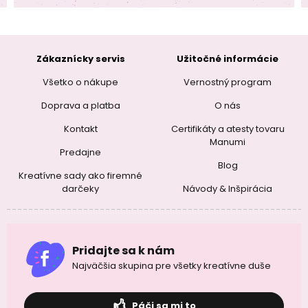
Zákaznícky servis
Užitočné informácie
Všetko o nákupe
Vernostný program
Doprava a platba
O nás
Kontakt
Certifikáty a atesty tovaru
Manumi
Predajne
Blog
Kreatívne sady ako firemné
darčeky
Návody & Inšpirácia
Pridajte sa k nám
Najväčšia skupina pre všetky kreatívne duše
Páči sa mi to