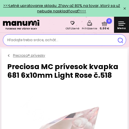
>>>Letné upratovanie skladu: Zľavy až 80% na tovar, ktorý sa už
nebude naskladňovať!<<<
0
Menu
0,00 €
Obľúbené
Prihlásenie
Hľadajte treba srdce, achát...
Preciosa® prívesky
Preciosa MC prívesok kvapka
681 6x10mm Light Rose č.518