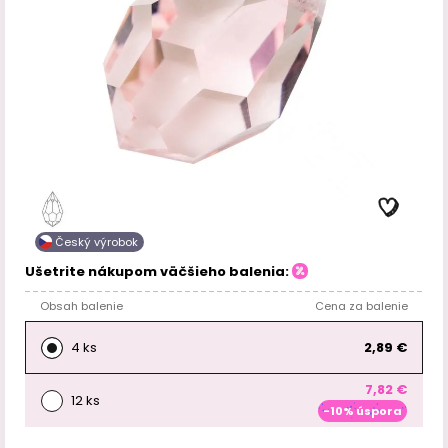
Český výrobok
Ušetrite nákupom väčšieho balenia:
Obsah balenie
Cena za balenie
4 ks
2,89 €
7,82 €
12 ks
-10% úspora