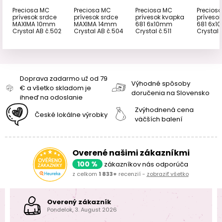
Preciosa MC
Preciosa MC
Preciosa MC
Precios
prívesok srdce
prívesok srdce
prívesok kvapka
príveso
MAXIMA 10mm
MAXIMA 14mm
681 6x10mm
681 6x
Crystal AB č.502
Crystal AB č.504
Crystal č.511
Crystal 
Doprava zadarmo už od 79
Výhodné spôsoby
€ a všetko skladom je
doručenia na Slovensko
ihneď na odoslanie
Zvýhodnená cena
České lokálne výrobky
väčších balení
Overené našimi zákazníkmi
100 %
zákazníkov nás odporúča
z celkom
1 833+
recenzií -
zobraziť všetko
Overený zákazník
Pondelok, 3. August 2026