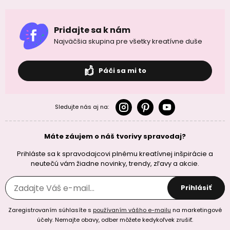
Pridajte sa k nám
Najväčšia skupina pre všetky kreatívne duše
Páči sa mi to
Sledujte nás aj na:
Máte záujem o náš tvorivy spravodaj?
Prihláste sa k spravodajcovi plnému kreatívnej inšpirácie a
neutečú vám žiadne novinky, trendy, zľavy a akcie.
Prihlásiť
Zaregistrovaním súhlasíte s
používaním vášho e-mailu
na marketingové
účely. Nemajte obavy, odber môžete kedykoľvek zrušiť.