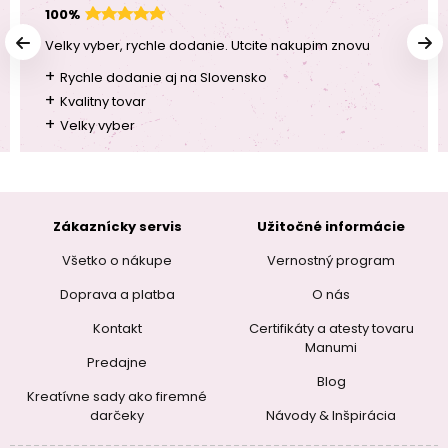
100%
Velky vyber, rychle dodanie. Utcite nakupim znovu
+
Rychle dodanie aj na Slovensko
+
Kvalitny tovar
+
Velky vyber
Zákaznícky servis
Užitočné informácie
Všetko o nákupe
Vernostný program
Doprava a platba
O nás
Kontakt
Certifikáty a atesty tovaru
Manumi
Predajne
Blog
Kreatívne sady ako firemné
darčeky
Návody & Inšpirácia