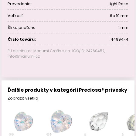
Prevedenie
Light Rose
Veľkosť
6 x 10 mm
Šírka prieťahu
1 mm
Číslo tovaru:
44994-4
EU distributor: Manumi Crafts s.r.o., IČO/ID: 24260452,
info@manumi.cz
Ďalšie produkty v kategórii Preciosa® prívesky
Zobraziť všetko