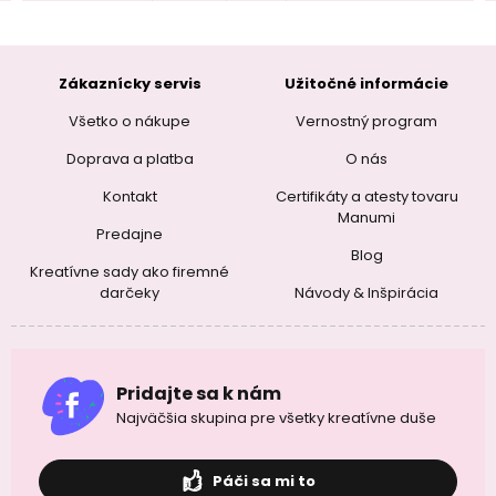
Zákaznícky servis
Užitočné informácie
Všetko o nákupe
Vernostný program
Doprava a platba
O nás
Kontakt
Certifikáty a atesty tovaru
Manumi
Predajne
Blog
Kreatívne sady ako firemné
darčeky
Návody & Inšpirácia
Pridajte sa k nám
Najväčšia skupina pre všetky kreatívne duše
Páči sa mi to