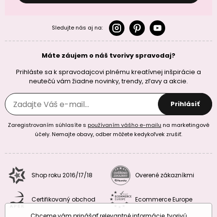
Sledujte nás aj na:
Máte záujem o náš tvorivy spravodaj?
Prihláste sa k spravodajcovi plnému kreatívnej inšpirácie a
neutečú vám žiadne novinky, trendy, zľavy a akcie.
Prihlásiť
Zaregistrovaním súhlasíte s
používaním vášho e-mailu
na marketingové
účely. Nemajte obavy, odber môžete kedykoľvek zrušiť.
Shop roku 2016/17/18
Overené zákazníkmi
Certifikovaný obchod
Ecommerce Europe
Chceme vám prinášať relevantné informácie, tvorivú