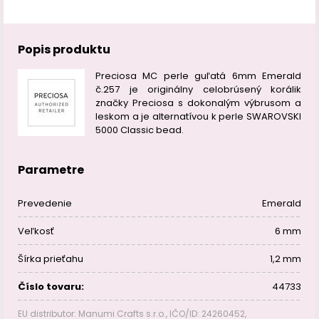
Popis produktu
Preciosa MC perle guľatá 6mm Emerald
č.257 je originálny celobrúsený korálik
značky Preciosa s dokonalým výbrusom a
leskom a je alternatívou k perle SWAROVSKI
5000 Classic bead.
Parametre
Prevedenie
Emerald
Veľkosť
6 mm
Šírka prieťahu
1,2 mm
Číslo tovaru:
44733
EU distributor: Manumi Crafts s.r.o., IČO/ID: 24260452,