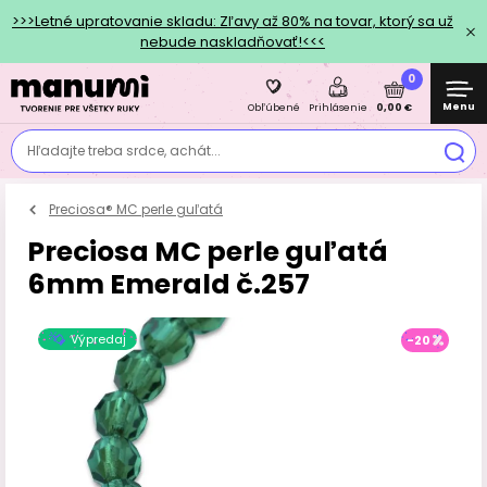
>>>Letné upratovanie skladu: Zľavy až 80% na tovar, ktorý sa už
nebude naskladňovať!<<<
0
Menu
0,00 €
Obľúbené
Prihlásenie
Hľadajte treba srdce, achát...
Preciosa® MC perle guľatá
Preciosa MC perle guľatá
6mm Emerald č.257
Výpredaj
-20