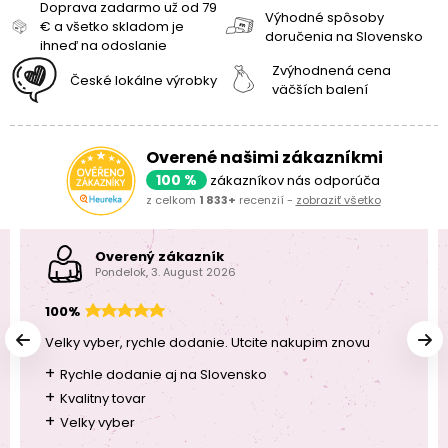
Doprava zadarmo už od 79
Výhodné spôsoby
€ a všetko skladom je
doručenia na Slovensko
ihneď na odoslanie
Zvýhodnená cena
České lokálne výrobky
väčších balení
Overené našimi zákazníkmi
100 %
zákazníkov nás odporúča
z celkom
1 833+
recenzií -
zobraziť všetko
Overený zákazník
Pondelok, 3. August 2026
100%
Velky vyber, rychle dodanie. Utcite nakupim znovu
+
Rychle dodanie aj na Slovensko
+
Kvalitny tovar
+
Velky vyber