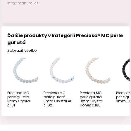
info@manumi.cz
Ďalšie produkty v kategórii Preciosa® MC perle
guľatá
Zobraziť všetko
Preciosa MC
Preciosa MC
Preciosa MC
Precios
perle guľatá
perle guľatá
perle guľatá
perle gu
3mm Crystal
3mm Crystal AB
3mm Crystal
3mm Jet
č.181
č.182
Honey č.186