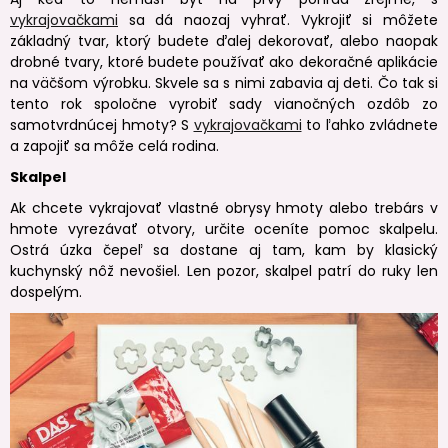
vykrajovačkami
sa dá naozaj vyhrať. Vykrojiť si môžete
základný tvar, ktorý budete ďalej dekorovať, alebo naopak
drobné tvary, ktoré budete používať ako dekoračné aplikácie
na väčšom výrobku. Skvele sa s nimi zabavia aj deti. Čo tak si
tento rok spoločne vyrobiť sady vianočných ozdôb zo
samotvrdnúcej hmoty? S
vykrajovačkami
to ľahko zvládnete
a zapojiť sa môže celá rodina.
Skalpel
Ak chcete vykrajovať vlastné obrysy hmoty alebo trebárs v
hmote vyrezávať otvory, určite oceníte pomoc skalpelu.
Ostrá úzka čepeľ sa dostane aj tam, kam by klasický
kuchynský nôž nevošiel. Len pozor, skalpel patrí do ruky len
dospelým.