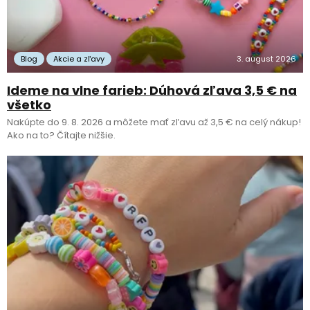
Blog
Akcie a zľavy
3. august 2026
Ideme na vlne farieb: Dúhová zľava 3,5 € na
všetko
Nakúpte do 9. 8. 2026 a môžete mať zľavu až 3,5 € na celý nákup!
Ako na to? Čítajte nižšie.