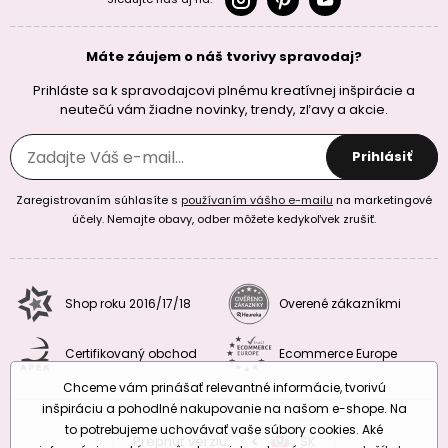
Máte záujem o náš tvorivy spravodaj?
Prihláste sa k spravodajcovi plnému kreatívnej inšpirácie a
neutečú vám žiadne novinky, trendy, zľavy a akcie.
Prihlásiť
Zaregistrovaním súhlasíte s
používaním vášho e-mailu
na marketingové
účely. Nemajte obavy, odber môžete kedykoľvek zrušiť.
Shop roku 2016/17/18
Overené zákazníkmi
Certifikovaný obchod
Ecommerce Europe
Chceme vám prinášať relevantné informácie, tvorivú
inšpiráciu a pohodlné nakupovanie na našom e-shope. Na
to potrebujeme uchovávať vaše súbory cookies. Aké
Prepnúť verziu:
CZ
SK
EU
RO