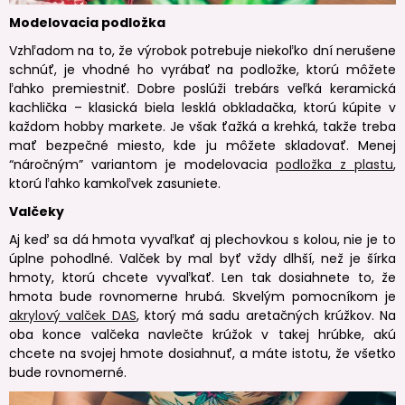
Modelovacia podložka
Vzhľadom na to, že výrobok potrebuje niekoľko dní nerušene
schnúť, je vhodné ho vyrábať na podložke, ktorú môžete
ľahko premiestniť. Dobre poslúži trebárs veľká keramická
kachlička – klasická biela lesklá obkladačka, ktorú kúpite v
každom hobby markete. Je však ťažká a krehká, takže treba
mať bezpečné miesto, kde ju môžete skladovať. Menej
“náročným” variantom je modelovacia
podložka z plastu
,
ktorú ľahko kamkoľvek zasuniete.
Valčeky
Aj keď sa dá hmota vyvaľkať aj plechovkou s kolou, nie je to
úplne pohodlné. Valček by mal byť vždy dlhší, než je šírka
hmoty, ktorú chcete vyvaľkať. Len tak dosiahnete to, že
hmota bude rovnomerne hrubá. Skvelým pomocníkom je
akrylový valček DAS
, ktorý má sadu aretačných krúžkov. Na
oba konce valčeka navlečte krúžok v takej hrúbke, akú
chcete na svojej hmote dosiahnuť, a máte istotu, že všetko
bude rovnomerné.