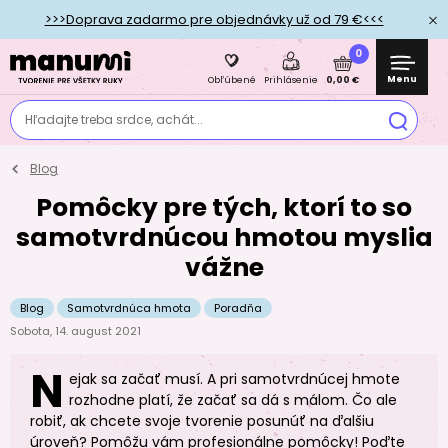
>>>Doprava zadarmo pre objednávky už od 79 €<<<
0
Menu
0,00 €
Obľúbené
Prihlásenie
Hľadajte treba srdce, achát...
Blog
Pomôcky pre tých, ktorí to so
samotvrdnúcou hmotou myslia
vážne
Blog
Samotvrdnúca hmota
Poradňa
Sobota, 14. august 2021
N
ejak sa začať musí. A pri samotvrdnúcej hmote
rozhodne platí, že začať sa dá s málom. Čo ale
robiť, ak chcete svoje tvorenie posunúť na ďalšiu
úroveň? Pomôžu vám profesionálne pomôcky! Poďte