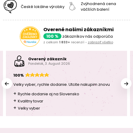
Zvýhodnená cena
České lokálne výrobky
väčších balení
Overené našimi zákazníkmi
100 %
zákazníkov nás odporúča
z celkom
1 833+
recenzií -
zobraziť všetko
Overený zákazník
Pondelok, 3. August 2026
100%
Velky vyber, rychle dodanie. Utcite nakupim znovu
+
Rychle dodanie aj na Slovensko
+
Kvalitny tovar
+
Velky vyber