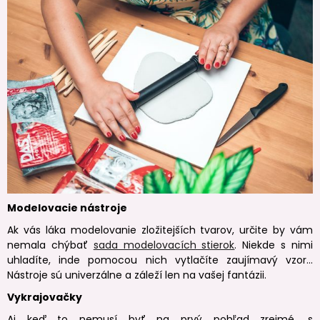
Modelovacie nástroje
Ak vás láka modelovanie zložitejších tvarov, určite by vám
nemala chýbať
sada modelovacích stierok
. Niekde s nimi
uhladíte, inde pomocou nich vytlačíte zaujímavý vzor…
Nástroje sú univerzálne a záleží len na vašej fantázii.
Vykrajovačky
Aj keď to nemusí byť na prvý pohľad zrejmé, s