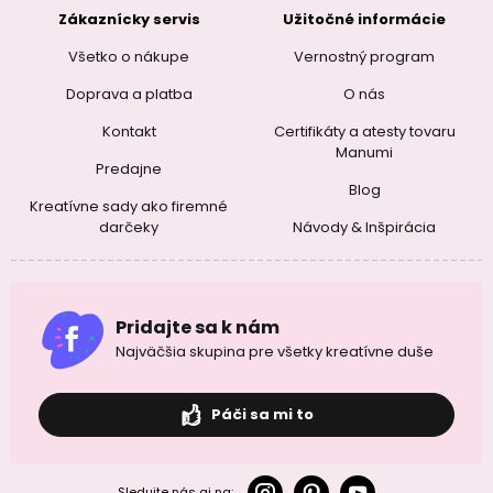
Zákaznícky servis
Užitočné informácie
Všetko o nákupe
Vernostný program
Doprava a platba
O nás
Kontakt
Certifikáty a atesty tovaru
Manumi
Predajne
Blog
Kreatívne sady ako firemné
darčeky
Návody & Inšpirácia
Pridajte sa k nám
Najväčšia skupina pre všetky kreatívne duše
Páči sa mi to
Sledujte nás aj na: