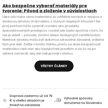
Ako bezpečne vyberať materiály pre
tvorenie: Pôvod a zloženie v súvislostiach
Láka vás nízka cena materiálov zo zvláštne lacných e-shopov s
dodacou lehotou 14 dní alebo z rôznych ázijských trhovísk? Na
prvý pohľad môžu vyzerať rovnako ako produkty
špecializovaných predajcov, rozdiel ale často spočíva v tom, čo
nie je vidieť – pôvode, zložení alebo dostupných certifikáciách.
Niektoré výrobky môžu byť dokonca zdravotne závadné, vrátane
tých pre deti. Zistite v tomto článku, prečo sa dnes bezpečnosť
materiálov rieši viac ako kedykoľvek predtým a na čo sa pri
výbere zamerať, aby ste nakupovali s istotou.
VŠETKY ČLÁNKY
Doprava zadarmo už od 79
Výhodné spôsoby
€ a všetko skladom je
doručenia na Slovensko
ihneď na odoslanie