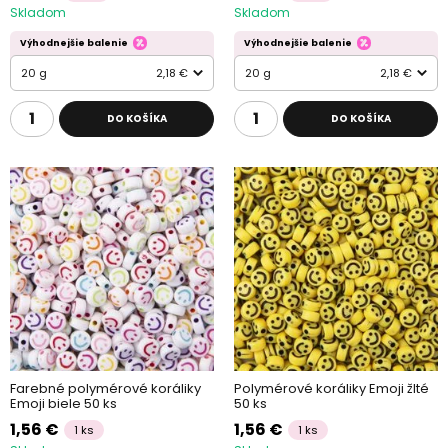
Skladom
Skladom
Výhodnejšie balenie
Výhodnejšie balenie
20 g
2,18 €
20 g
2,18 €
DO KOŠÍKA
DO KOŠÍKA
Farebné polymérové koráliky
Polymérové koráliky Emoji žlté
Emoji biele 50 ks
50 ks
1,56 €
1,56 €
1 ks
1 ks