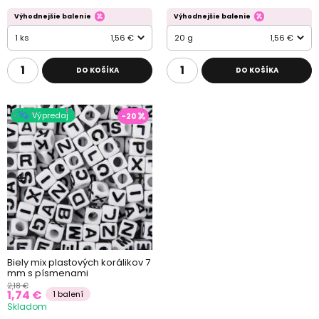
Výhodnejšie balenie
Výhodnejšie balenie
1 ks
1,56 €
20 g
1,56 €
DO KOŠÍKA
DO KOŠÍKA
Výpredaj
-20
Biely mix plastových korálikov 7
mm s písmenami
2,18 €
1,74 €
1 balení
Skladom