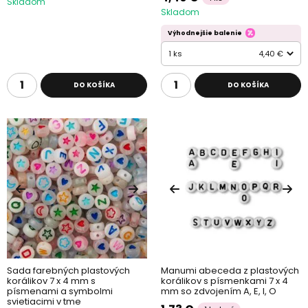
Skladom
Skladom
Výhodnejšie balenie
1 ks
4,40 €
DO KOŠÍKA
DO KOŠÍKA
Sada farebných plastových
Manumi abeceda z plastových
korálikov 7 x 4 mm s
korálikov s písmenkami 7 x 4
písmenami a symbolmi
mm so zdvojením A, E, I, O
svietiacimi v tme