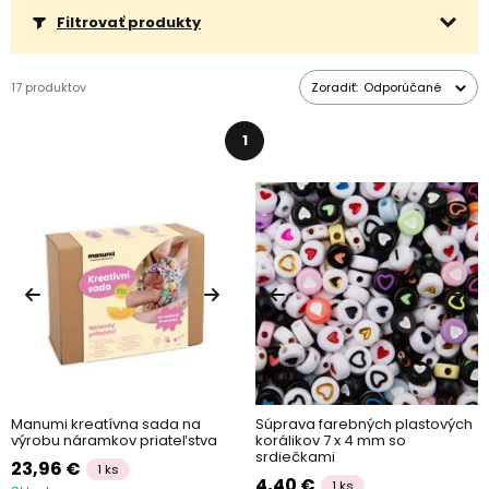
Filtrovať produkty
17 produktov
Zoradiť:
Odporúčané
1
Manumi kreatívna sada na
Súprava farebných plastových
výrobu náramkov priateľstva
korálikov 7 x 4 mm so
srdiečkami
23,96 €
1 ks
4,40 €
1 ks