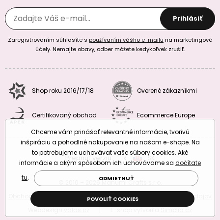
Prihlásiť
Zaregistrovaním súhlasíte s
používaním vášho e-mailu
na marketingové
účely. Nemajte obavy, odber môžete kedykoľvek zrušiť.
Shop roku 2016/17/18
Overené zákazníkmi
Certifikovaný obchod
Ecommerce Europe
Chceme vám prinášať relevantné informácie, tvorivú
inšpiráciu a pohodlné nakupovanie na našom e-shope. Na
to potrebujeme uchovávať vaše súbory cookies. Aké
Prepnúť verziu:
CZ
SK
EU
RO
informácie a akým spôsobom ich uchovávame sa
dočítate
tu
.
ODMIETNUŤ
© 2010 – 2026 Manumi Crafts s.r.o.
Obchodné podmienky
|
Podmienky ochrany osobných údajov
POVOLIŤ COOKIES
Webdesign
valas.cz
|
E-shop vytvorila
Simplia.cz