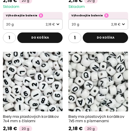
2,18 €
2,18 €
20 g
20 g
Skladom
Skladom
Výhodnejšie balenie
Výhodnejšie balenie
20 g
2,18 €
20 g
2,18 €
DO KOŠÍKA
DO KOŠÍKA
Biely mix plastových korálikov
Biely mix plastových korálikov
7x4 mm s číslami
7x5 mm s písmenami
2,18 €
2,18 €
20 g
20 g