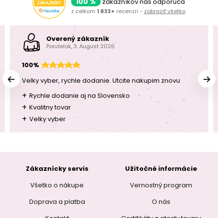
100 %
zákazníkov nás odporúča
z celkom
1 833+
recenzií -
zobraziť všetko
Overený zákazník
Pondelok, 3. August 2026
100%
Velky vyber, rychle dodanie. Utcite nakupim znovu
+
Rychle dodanie aj na Slovensko
+
Kvalitny tovar
+
Velky vyber
Zákaznícky servis
Užitočné informácie
Všetko o nákupe
Vernostný program
Doprava a platba
O nás