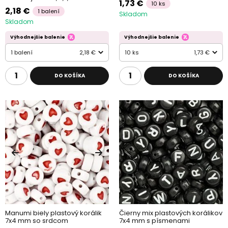
1,73 €
10 ks
2,18 €
1 balení
Skladom
Skladom
Výhodnejšie balenie
Výhodnejšie balenie
1 balení
2,18 €
10 ks
1,73 €
DO KOŠÍKA
DO KOŠÍKA
Manumi biely plastový korálik
Čierny mix plastových korálikov
7x4 mm so srdcom
7x4 mm s písmenami