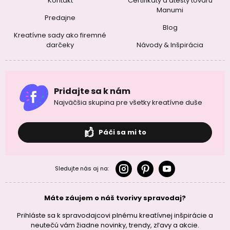
Kontakt
Certifikáty a atesty tovaru
Manumi
Predajne
Blog
Kreatívne sady ako firemné
darčeky
Návody & Inšpirácia
Pridajte sa k nám
Najväčšia skupina pre všetky kreatívne duše
Páči sa mi to
Sledujte nás aj na:
Máte záujem o náš tvorivy spravodaj?
Prihláste sa k spravodajcovi plnému kreatívnej inšpirácie a
neutečú vám žiadne novinky, trendy, zľavy a akcie.