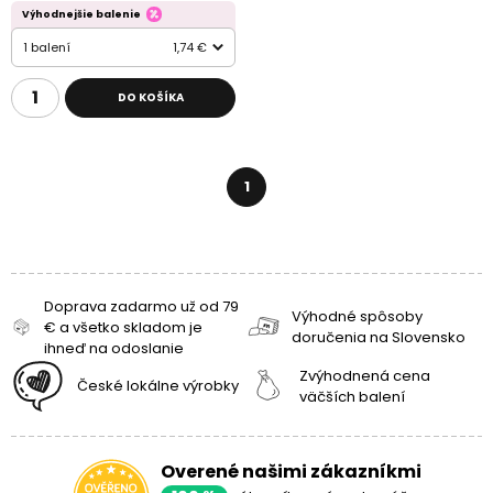
Výhodnejšie balenie
1 balení
1,74 €
DO KOŠÍKA
1
Doprava zadarmo už od 79
Výhodné spôsoby
€ a všetko skladom je
doručenia na Slovensko
ihneď na odoslanie
Zvýhodnená cena
České lokálne výrobky
väčších balení
Overené našimi zákazníkmi