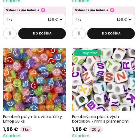
Skladom
Skladom
Výhodnejšie balenie
Výhodnejšie balenie
1 ks
1,56 €
1 ks
1,56 €
DO KOŠÍKA
DO KOŠÍKA
Výpredaj
Farebné polymérové koráliky
Farebný mix plastových
Emoji 50 ks
korálikov 7 mm s písmenami
1,56 €
1,56 €
1 ks
20 g
Skladom
Skladom