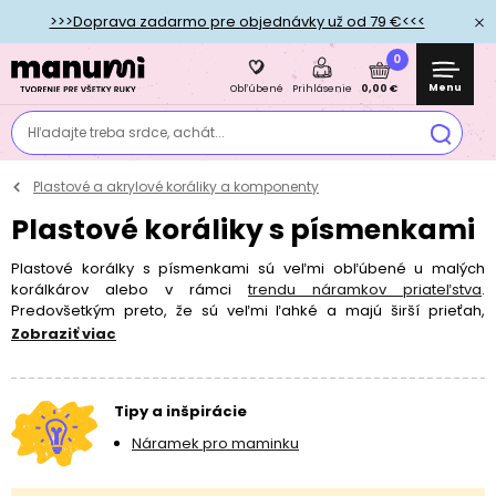
>>>Doprava zadarmo pre objednávky už od 79 €<<<
0
Menu
0,00 €
Obľúbené
Prihlásenie
Hľadajte treba srdce, achát...
Plastové a akrylové koráliky a komponenty
Plastové koráliky s písmenkami
Plastové korálky s písmenkami sú veľmi obľúbené u malých
korálkárov alebo v rámci
trendu náramkov priateľstva
.
Predovšetkým preto, že sú veľmi ľahké a majú širší prieťah,
vďaka ktorému je možné
návlekový materiál
prevliecť aj viackrát.
Zobraziť viac
Deti si pri práci s korálkami navyše precvičia jemnú motoriku.
Korálky s písmenami sú vhodné na tvorbu náramkov či
náhrdelníkov s akýmkoľvek nápisom alebo menom.
Tipy a inšpirácie
Náramek pro maminku