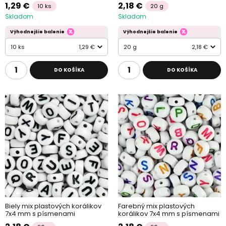
1,29 €
2,18 €
10 ks
20 g
Skladom
Skladom
Výhodnejšie balenie
Výhodnejšie balenie
10 ks
1,29 €
20 g
2,18 €
DO KOŠÍKA
DO KOŠÍKA
Biely mix plastových korálikov
Farebný mix plastových
7x4 mm s písmenami
korálikov 7x4 mm s písmenami