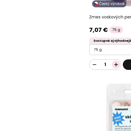
Český výrobok
Zmes voskových perá
7,07 €
75 g
Dostupné aj výhodnejš
75 g