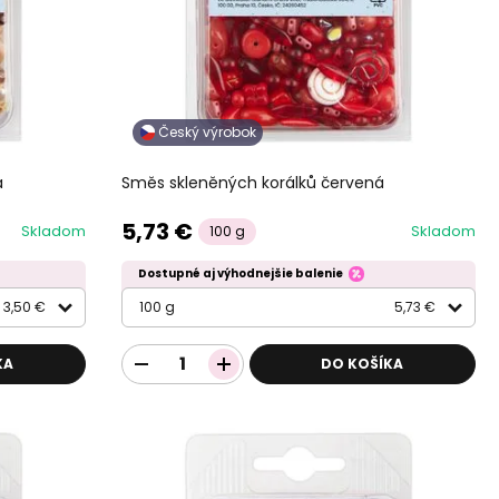
Český výrobok
á
Směs skleněných korálků červená
5,73 €
Skladom
Skladom
100 g
Dostupné aj výhodnejšie balenie
3,50 €
100 g
5,73 €
KA
DO KOŠÍKA