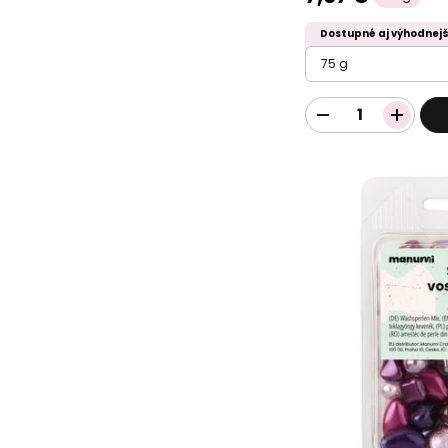
Dostupné aj výhodnejš
75 g