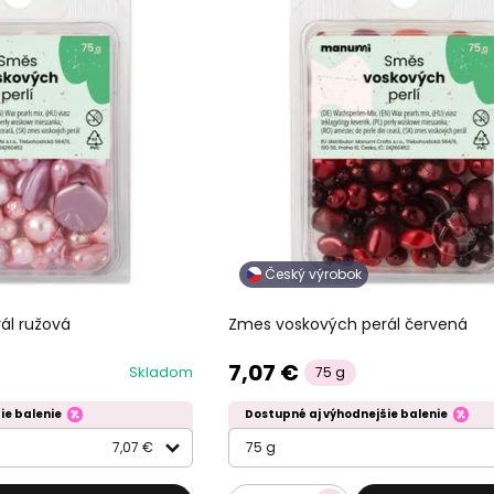
Český výrobok
ál ružová
Zmes voskových perál červená
7,07 €
Skladom
75 g
ie balenie
Dostupné aj výhodnejšie balenie
7,07 €
75 g