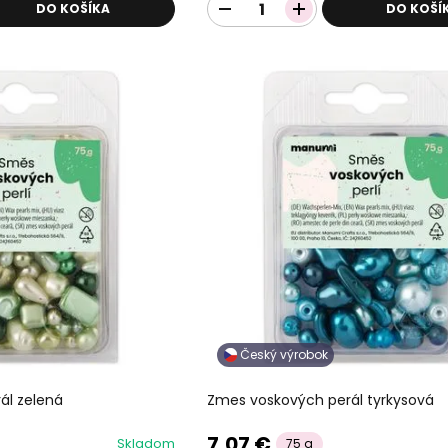
DO KOŠÍKA
DO KOŠÍ
Český výrobok
ál zelená
Zmes voskových perál tyrkysová
7,07 €
Skladom
75 g