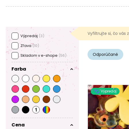
Vyfiltrujte si, čo vás
Výpredaj
(3)
Zľava
(10)
Odporúčané
Skladom v e-shope
(56)
Farba
Výpredaj
Cena