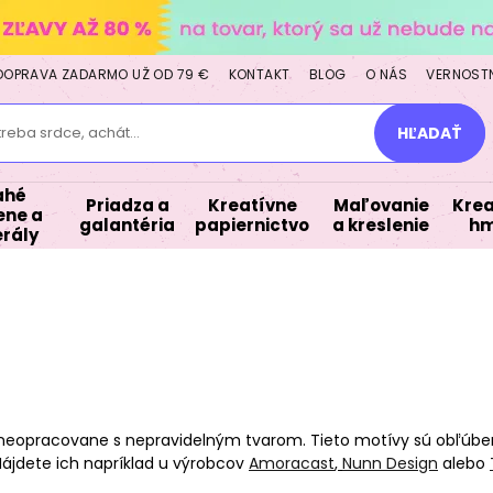
DOPRAVA ZADARMO UŽ OD 79 €
KONTAKT
BLOG
O NÁS
VERNOST
treba srdce, achát...
HĽADAŤ
ahé
Priadza a
Kreatívne
Maľovanie
Krea
ne a
galantéria
papiernictvo
a kreslenie
hm
rály
 neopracovane s nepravidelným tvarom. Tieto motívy sú obľúb
 Nájdete ich napríklad u výrobcov
Amoracast
,
Nunn Design
alebo