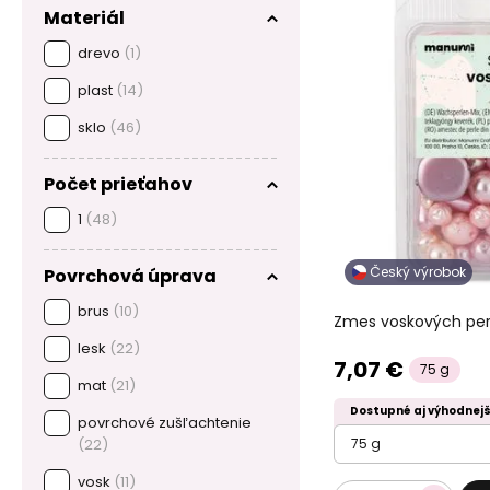
Materiál
drevo
(1)
plast
(14)
sklo
(46)
Počet prieťahov
1
(48)
Český výrobok
Povrchová úprava
brus
(10)
Zmes voskových per
lesk
(22)
7,07 €
75 g
mat
(21)
Dostupné aj výhodnejš
povrchové zušľachtenie
(22)
75 g
vosk
(11)