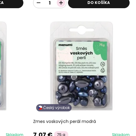
KA
DO KOŠÍKA
Český výrobok
Zmes voskových perál modrá
7,07 €
Skladom
Skladom
75 g