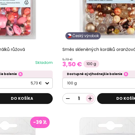
Český výrobok
rálků růžová
Směs skleněných korálků oranžov
5,73 €
Skladom
3,50 €
100 g
ie balenie
Dostupné aj výhodnejšie balenie
5,73 €
100 g
DO KOŠÍKA
DO KOŠÍ
-39