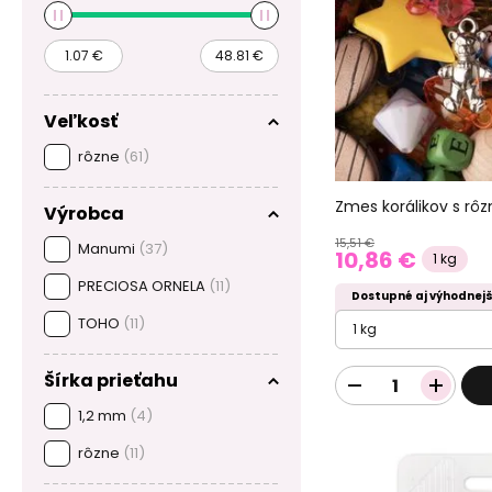
Veľkosť
rôzne
(61)
Zmes korálikov s rô
Výrobca
15,51 €
Manumi
(37)
10,86 €
1 kg
PRECIOSA ORNELA
(11)
Dostupné aj výhodnejš
TOHO
(11)
1 kg
Šírka prieťahu
1,2 mm
(4)
rôzne
(11)