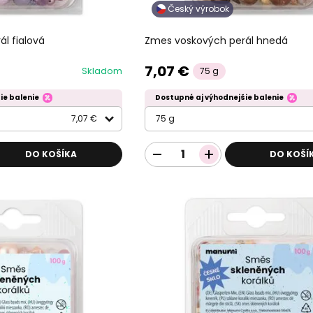
Český výrobok
l fialová
Zmes voskových perál hnedá
7,07 €
Skladom
75 g
ie balenie
Dostupné aj výhodnejšie balenie
7,07 €
75 g
DO KOŠÍKA
DO KOŠÍ