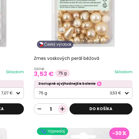
Český výrobok
Zmes voskových perál béžová
7,07 €
Skladom
Skladom
3,53 €
75 g
Dostupné aj výhodnejšie balenie
7,07 €
75 g
3,53 €
KA
DO KOŠÍKA
Výpredaj
-30