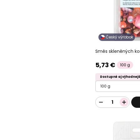
Český výrobok
Směs skleněných ko
5,73 €
100 g
Dostupné aj výhodnejš
100 g