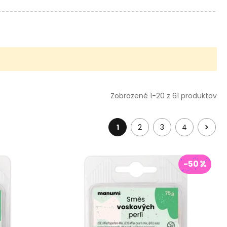
Zobrazené 1-20 z 61 produktov
1
2
3
4
-50