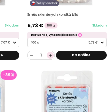
Český výrobok
Směs skleněných korálků bílá
5,73 €
Skladom
Skladom
100 g
Dostupné aj výhodnejšie balenie
7,07 €
100 g
5,73 €
KA
DO KOŠÍKA
-39