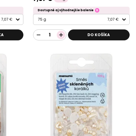
Dostupné aj výhodnejšie balenie
7,07 €
75 g
7,07 €
KA
DO KOŠÍKA