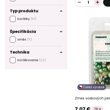
Typ produktu
koráliky
(61)
Špecifikácia
směs
(11)
Technika
korálkovanie
(22)
Český výrobok
Zmes voskových per
7,07 €
75 g