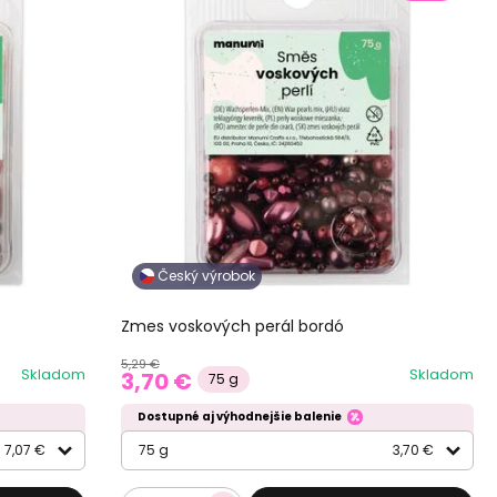
Český výrobok
Zmes voskových perál bordó
5,29 €
Skladom
Skladom
3,70 €
75 g
Dostupné aj výhodnejšie balenie
7,07 €
75 g
3,70 €