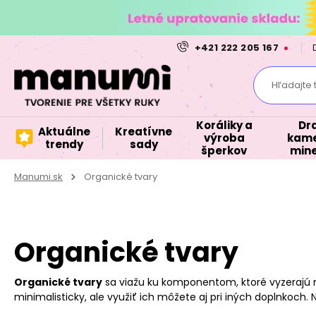
+421 222 205 167
Hľadajte 
Koráliky a
Dr
Aktuálne
Kreatívne
výroba
kame
trendy
sady
šperkov
mine
Manumi.sk
Organické tvary
Organické tvary
Organické tvary
sa viažu ku komponentom, ktoré vyzerajú
minimalisticky, ale využiť ich môžete aj pri iných doplnkoch.