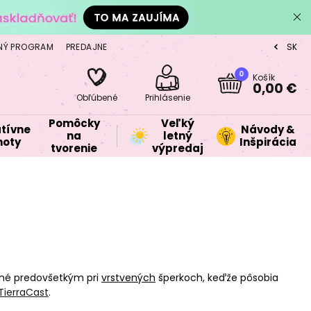
NÝ PROGRAM
PREDAJNE
SK
CZ
0
Košík
0,00 €
Obľúbené
Prihlásenie
Pomôcky
Veľký
tívne
Návody &
na
letný
oty
Inšpirácia
tvorenie
výpredaj
ené predovšetkým pri
vrstvených
šperkoch, keďže pôsobia
TierraCast
.