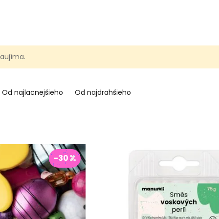
 zaujíma.
Od najlacnejšieho
Od najdrahšieho
-30