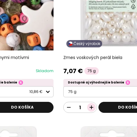
Český výrobok
znymi motívmi
Zmes voskových perál biela
7,07 €
Skladom
75 g
ie balenie
Dostupné aj výhodnejšie balenie
10,86 €
75 g
DO KOŠÍKA
DO KOŠÍ