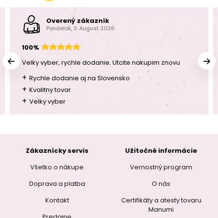
Overený zákazník
Pondelok, 3. August 2026
100%
Velky vyber, rychle dodanie. Utcite nakupim znovu
+
Rychle dodanie aj na Slovensko
+
Kvalitny tovar
+
Velky vyber
Zákaznícky servis
Užitočné informácie
Všetko o nákupe
Vernostný program
Doprava a platba
O nás
Kontakt
Certifikáty a atesty tovaru
Manumi
Predajne