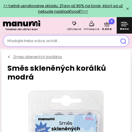
>>>Letné upratovanie skladu: Zľavy až 80% na tovar, ktorý sa už
nebude naskladňovať!<<<
0
Menu
0,00 €
Obľúbené
Prihlásenie
Hľadajte treba srdce, achát...
Zmesi sklenených korálikov
Směs skleněných korálků
modrá