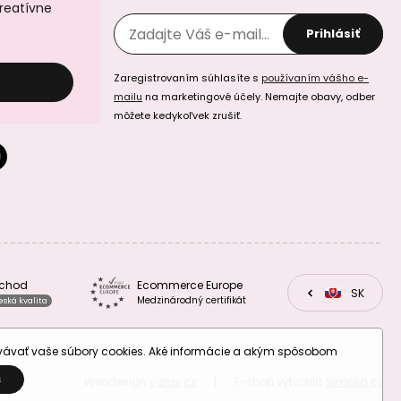
kreatívne
Prihlásiť
Zaregistrovaním súhlasíte s
používaním vášho e-
mailu
na marketingové účely. Nemajte obavy, odber
môžete kedykoľvek zrušiť.
bchod
Ecommerce Europe
CZ
SK
EU
Medzinárodný certifikát
eská kvalita
ovávať vaše súbory cookies. Aké informácie a akým spôsobom
S
Webdesign
valas.cz
|
E-shop vytvorila
Simplia.cz