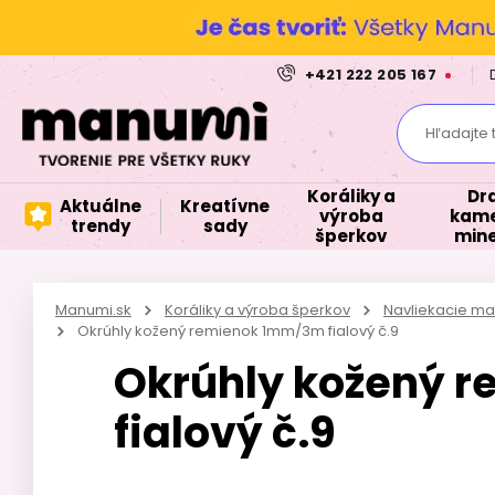
+421 222 205 167
Hľadajte 
Koráliky a
Dr
Aktuálne
Kreatívne
výroba
kame
trendy
sady
šperkov
mine
Manumi.sk
Koráliky a výroba šperkov
Navliekacie mat
Okrúhly kožený remienok 1mm/3m fialový č.9
Okrúhly kožený 
fialový č.9