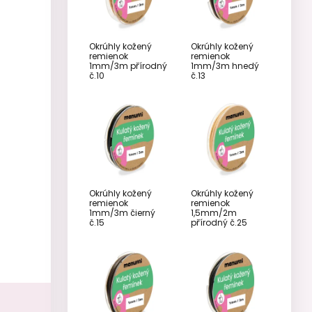
Okrúhly kožený
Okrúhly kožený
remienok
remienok
1mm/3m přírodný
1mm/3m hnedý
č.10
č.13
Okrúhly kožený
Okrúhly kožený
remienok
remienok
1mm/3m čierný
1,5mm/2m
č.15
přírodný č.25