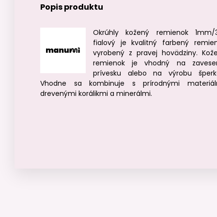
Popis produktu
Okrúhly kožený remienok 1mm
fialový je kvalitný farbený remie
vyrobený z pravej hovädziny. Kož
remienok je vhodný na zavese
prívesku alebo na výrobu šperk
Vhodne sa kombinuje s prírodnými materiál
drevenými korálikmi a minerálmi.