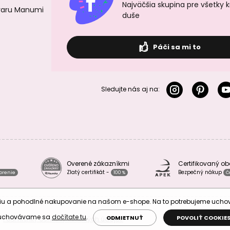
Najväčšia skupina pre všetky 
ovaru Manumi
duše
Páči sa mi to
Sledujte nás aj na:
Overené zákazníkmi
Certifikovaný o
Zlatý certifikát -
Bezpečný nákup
vorenie
100 %
Č
áciu a pohodlné nakupovanie na našom e-shope. Na to potrebujeme uch
 uchovávame sa
dočítate tu
.
ODMIETNUŤ
POVOLIŤ COOKIE
Podmienky ochrany osobných údajov