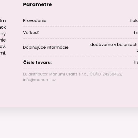
Parametre
/3m
Prevedenie
fial
nok
Veľkosť
1
ený
nie
dodávame v baleniach
ov.
Doplňujúce informácie
mi,
Číslo tovaru:
11
EU distributor: Manumi Crafts s.r.o., IČO/ID: 24260452,
info@manumi.cz