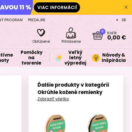
NÝ PROGRAM
PREDAJNE
SK
CZ
0
Košík
0,00 €
Obľúbené
Prihlásenie
Pomôcky
Veľký
tívne
Návody &
na
letný
oty
Inšpirácia
tvorenie
výpredaj
Ďalšie produkty v kategórii
Okrúhle kožené remienky
Zobraziť všetko