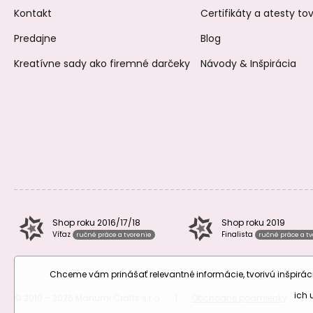
Kontakt
Certifikáty a atesty t
Predajne
Blog
Kreatívne sady ako firemné darčeky
Návody & Inšpirácia
Shop roku 2016/17/18
Shop roku 2019
Víťaz
Finalista
ručné práce a tvorenie
ručné práce a t
Chceme vám prinášať relevantné informácie, tvorivú inšpir
ich
© 2010 – 2026 Manumi Crafts s.r.o.
|
Obchodné podmienky
|