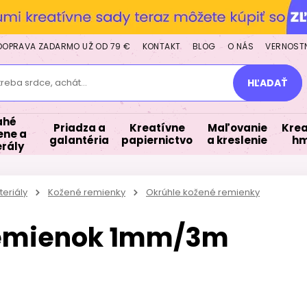
DOPRAVA ZADARMO UŽ OD 79 €
KONTAKT
BLOG
O NÁS
VERNOST
treba srdce, achát...
HĽADAŤ
ahé
Priadza a
Kreatívne
Maľovanie
Krea
ne a
galantéria
papiernictvo
a kreslenie
hm
rály
eriály
Kožené remienky
Okrúhle kožené remienky
remienok 1mm/3m