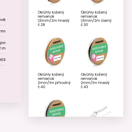
Okrúhly kožený
Okrúhly kožený
remienok
remienok
ové
1,5mm/2m hnedý
1,5mm/2m čierný
č.28
č.30
 mm
 po
2 m
903
Okrúhly kožený
Okrúhly kožený
remienok
remienok
2mm/1m přírodný
2mm/1m hnedý
č.40
č.43