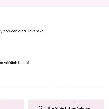
Okrúhly kožený
Set guľatých
remienok
2mm koncoviek s
2mm/1m čierný
karabínkou vo
č.45
farbe strieborná
y doručenia na Slovensko
Set guľatých
Set guľatých
2mm koncoviek s
2mm koncoviek s
karabínkou vo
karabínkou vo
a väčších balení
farbe platiny
farbe zlatá
Štefánia Urbančoková