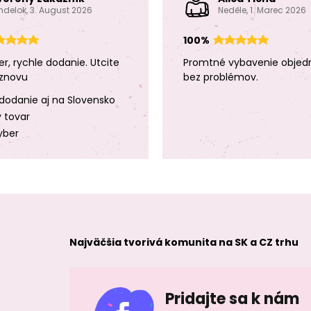
ndelok, 3. August 2026
Neděle, 1. Marec 2026
100%
er, rychle dodanie. Utcite
Promtné vybavenie objed
znovu
bez problémov.
dodanie aj na Slovensko
y tovar
yber
Najväčšia tvorivá komunita na SK a CZ trhu
Pridajte sa k nám