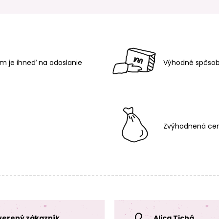
m je ihneď na odoslanie
Výhodné spôsob
Zvýhodnená cen
verený zákazník
Alica Tichá