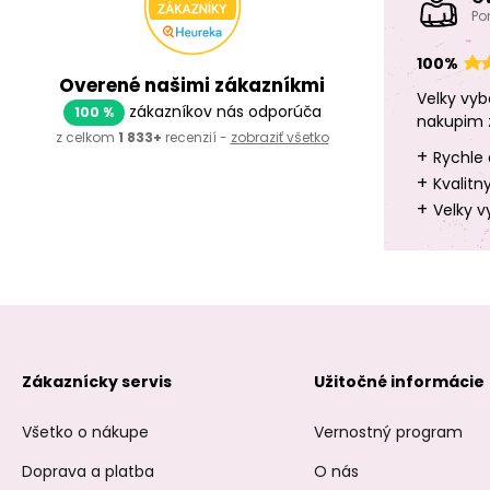
Po
100%
Overené našimi zákazníkmi
Velky vyb
zákazníkov nás odporúča
100 %
nakupim 
z celkom
1 833+
recenzií -
zobraziť všetko
+
Rychle 
+
Kvalitn
+
Velky v
Zákaznícky servis
Užitočné informácie
Všetko o nákupe
Vernostný program
Doprava a platba
O nás