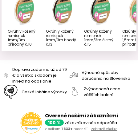
Okrúhly kožený
Okrúhly kožený
Okrúhly kožený
Okrúhly
remienok
remienok
remienok
remieno
1mm/3m
1mm/3m hnedý
1mm/3m čierný
1,5mm/
přírodný č.10
č.13
č.15
přírodný
Doprava zadarmo už od 79
Výhodné spôsoby
€ a všetko skladom je
doručenia na Slovensko
ihneď na odoslanie
Zvýhodnená cena
České lokálne výrobky
väčších balení
Overené našimi zákazníkmi
100 %
zákazníkov nás odporúča
z celkom
1 833+
recenzií -
zobraziť všetko