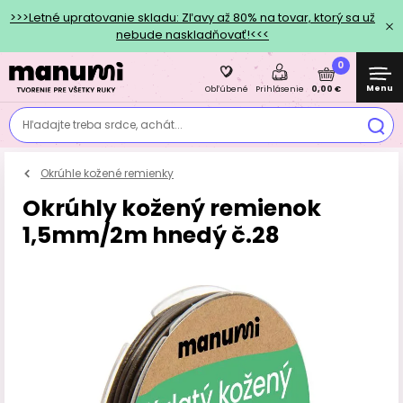
>>>Letné upratovanie skladu: Zľavy až 80% na tovar, ktorý sa už
nebude naskladňovať!<<<
0
Menu
0,00 €
Obľúbené
Prihlásenie
Hľadajte treba srdce, achát...
Okrúhle kožené remienky
Okrúhly kožený remienok
1,5mm/2m hnedý č.28