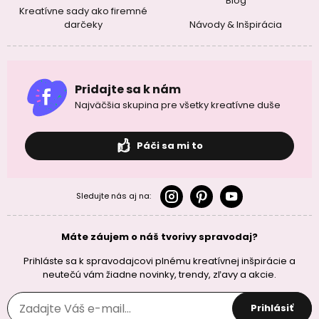
Blog
Kreatívne sady ako firemné
darčeky
Návody & Inšpirácia
Pridajte sa k nám
Najväčšia skupina pre všetky kreatívne duše
Páči sa mi to
Sledujte nás aj na:
Máte záujem o náš tvorivy spravodaj?
Prihláste sa k spravodajcovi plnému kreatívnej inšpirácie a
neutečú vám žiadne novinky, trendy, zľavy a akcie.
Prihlásiť