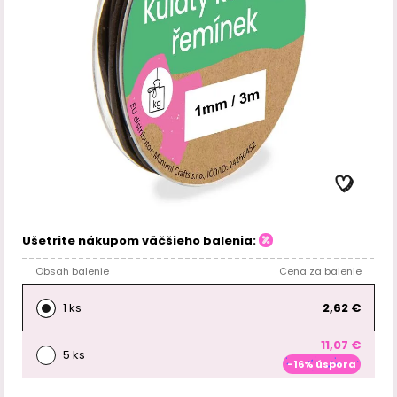
Ušetrite nákupom väčšieho balenia:
Obsah balenie
Cena za balenie
1 ks
2,62 €
11,07 €
5 ks
-16% úspora