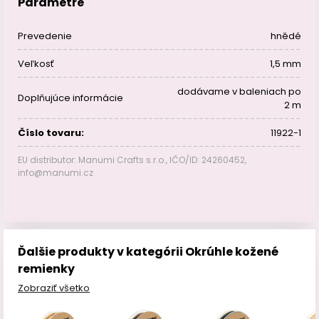
Parametre
Prevedenie
hnědé
Veľkosť
1,5 mm
dodávame v baleniach po
Doplňujúce informácie
2 m
Číslo tovaru:
11922-1
EU distributor: Manumi Crafts s.r.o., IČO/ID: 24260452,
info@manumi.cz
Ďalšie produkty v kategórii Okrúhle kožené
remienky
Zobraziť všetko