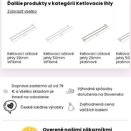
Ďalšie produkty v kategórii Ketlovacie ihly
Zobraziť všetko
Ketlovací očkové
Ketlovací očkové
Ketlovací očkové
Ketlova
jehly 29mm
jehly 50mm
jehly 29mm
jehly 
stříbrné
stříbrné
platinové
platinov
Doprava zadarmo už od 79
Výhodné spôsoby
€ a všetko skladom je
doručenia na Slovensko
ihneď na odoslanie
Zvýhodnená cena
České lokálne výrobky
väčších balení
Overené našimi zákazníkmi