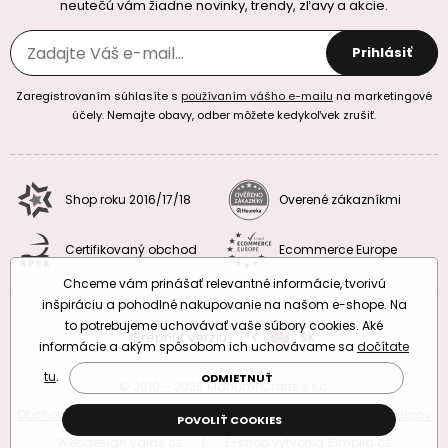
neutečú vám žiadne novinky, trendy, zľavy a akcie.
Prihlásiť
Zaregistrovaním súhlasíte s
používaním vášho e-mailu
na marketingové
účely. Nemajte obavy, odber môžete kedykoľvek zrušiť.
Shop roku 2016/17/18
Overené zákazníkmi
Certifikovaný obchod
Ecommerce Europe
Chceme vám prinášať relevantné informácie, tvorivú
inšpiráciu a pohodlné nakupovanie na našom e-shope. Na
to potrebujeme uchovávať vaše súbory cookies. Aké
Prepnúť verziu:
CZ
SK
EU
RO
informácie a akým spôsobom ich uchovávame sa
dočítate
tu
.
ODMIETNUŤ
© 2010 – 2026 Manumi Crafts s.r.o.
Obchodné podmienky
|
Podmienky ochrany osobných údajov
POVOLIŤ COOKIES
Webdesign
valas.cz
|
E-shop vytvorila
Simplia.cz