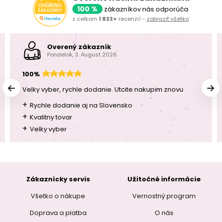
100 %
zákazníkov nás odporúča
z celkom
1 833+
recenzií -
zobraziť všetko
Overený zákazník
Pondelok, 3. August 2026
100%
Velky vyber, rychle dodanie. Utcite nakupim znovu
+
Rychle dodanie aj na Slovensko
+
Kvalitny tovar
+
Velky vyber
Zákaznícky servis
Užitočné informácie
Všetko o nákupe
Vernostný program
Doprava a platba
O nás