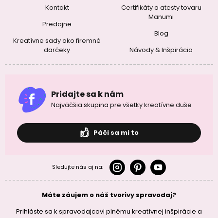
Kontakt
Certifikáty a atesty tovaru
Manumi
Predajne
Blog
Kreatívne sady ako firemné
darčeky
Návody & Inšpirácia
Pridajte sa k nám
Najväčšia skupina pre všetky kreatívne duše
Páči sa mi to
Sledujte nás aj na:
Máte záujem o náš tvorivy spravodaj?
Prihláste sa k spravodajcovi plnému kreatívnej inšpirácie a