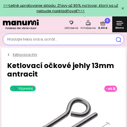
>>>Letné upratovanie skladu: Zľavy až 80% na tovar, ktorý sa už
nebude naskladňovať!<<<
0
Menu
0,00 €
Obľúbené
Prihlásenie
Hľadajte treba srdce, achát...
Ketlovacie ihly
Ketlovací očkové jehly 13mm
antracit
Výpredaj
-40