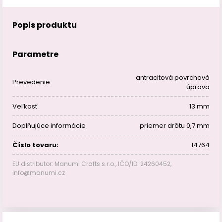
Popis produktu
Parametre
antracitová povrchová
Prevedenie
úprava
Veľkosť
13 mm
Doplňujúce informácie
priemer drôtu 0,7 mm
Číslo tovaru:
14764
EU distributor: Manumi Crafts s.r.o., IČO/ID: 24260452,
info@manumi.cz