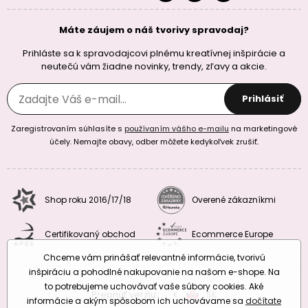
Máte záujem o náš tvorivy spravodaj?
Prihláste sa k spravodajcovi plnému kreatívnej inšpirácie a
neutečú vám žiadne novinky, trendy, zľavy a akcie.
Prihlásiť
Zaregistrovaním súhlasíte s
používaním vášho e-mailu
na marketingové
účely. Nemajte obavy, odber môžete kedykoľvek zrušiť.
Shop roku 2016/17/18
Overené zákazníkmi
Certifikovaný obchod
Ecommerce Europe
Chceme vám prinášať relevantné informácie, tvorivú
inšpiráciu a pohodlné nakupovanie na našom e-shope. Na
to potrebujeme uchovávať vaše súbory cookies. Aké
Prepnúť verziu:
CZ
SK
EU
RO
informácie a akým spôsobom ich uchovávame sa
dočítate