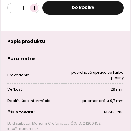
DO KOŠÍKA
Popis produktu
Parametre
povrchová úprava vo farbe
Prevedenie
platiny
Veľkosť
29 mm
Doplňujúce informácie
priemer drôtu 0,7 mm
Číslo tovaru:
14743-200
EU distributor: Manumi Crafts s.r.o., IČO/ID: 24260452,
info@manumi.cz