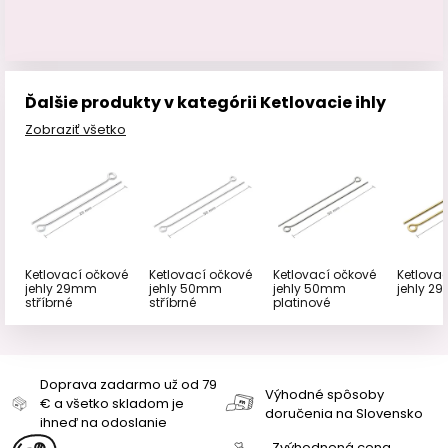
Ďalšie produkty v kategórii Ketlovacie ihly
Zobraziť všetko
Ketlovací očkové
Ketlovací očkové
Ketlovací očkové
Ketlova
jehly 29mm
jehly 50mm
jehly 50mm
jehly 2
stříbrné
stříbrné
platinové
Doprava zadarmo už od 79
Výhodné spôsoby
€ a všetko skladom je
doručenia na Slovensko
ihneď na odoslanie
Zvýhodnená cena