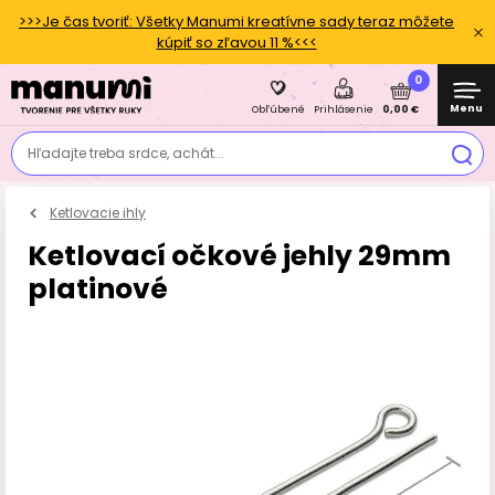
>>>Je čas tvoriť: Všetky Manumi kreatívne sady teraz môžete
kúpiť so zľavou 11 %<<<
0
Menu
0,00 €
Obľúbené
Prihlásenie
Hľadajte treba srdce, achát...
Ketlovacie ihly
Ketlovací očkové jehly 29mm
platinové