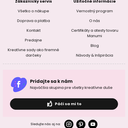
Zákaznícky servis
Užitočné informácie
Všetko o nákupe
Vernostný program
Doprava a platba
O nás
Kontakt
Certifikáty a atesty tovaru
Manumi
Predajne
Blog
Kreatívne sady ako firemné
darčeky
Návody & Inšpirácia
Pridajte sa k nám
Najväčšia skupina pre všetky kreatívne duše
Páči sa mi to
Sledujte nás aj na: