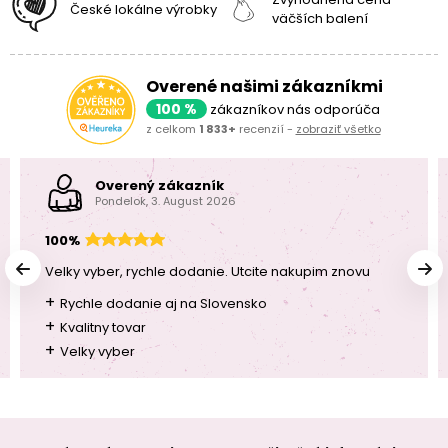
České lokálne výrobky
väčších balení
Overené našimi zákazníkmi
100 %
zákazníkov nás odporúča
z celkom
1 833+
recenzií -
zobraziť všetko
Overený zákazník
Pondelok, 3. August 2026
100%
Velky vyber, rychle dodanie. Utcite nakupim znovu
+
Rychle dodanie aj na Slovensko
+
Kvalitny tovar
+
Velky vyber