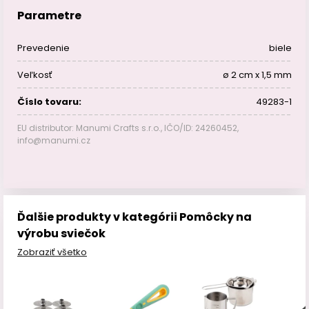
Parametre
Prevedenie
biele
Veľkosť
ø 2 cm x 1,5 mm
Číslo tovaru:
49283-1
EU distributor: Manumi Crafts s.r.o., IČO/ID: 24260452,
info@manumi.cz
Ďalšie produkty v kategórii Pomôcky na
výrobu sviečok
Zobraziť všetko