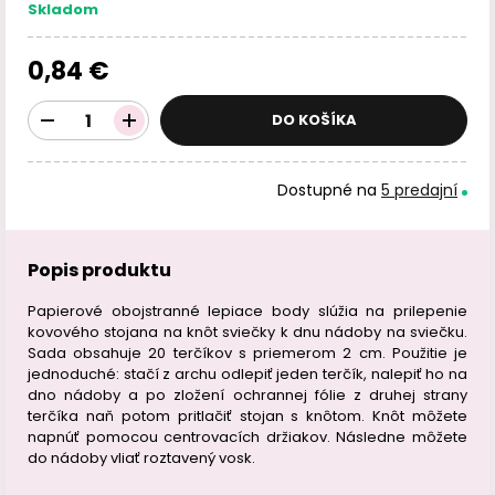
Skladom
0,84 €
DO KOŠÍKA
Dostupné na
5 predajní
Popis produktu
Papierové obojstranné lepiace body slúžia na prilepenie
kovového stojana na knôt sviečky k dnu nádoby na sviečku.
Sada obsahuje 20 terčíkov s priemerom 2 cm. Použitie je
jednoduché: stačí z archu odlepiť jeden terčík, nalepiť ho na
dno nádoby a po zložení ochrannej fólie z druhej strany
terčíka naň potom pritlačiť stojan s knôtom. Knôt môžete
napnúť pomocou centrovacích držiakov. Následne môžete
do nádoby vliať roztavený vosk.