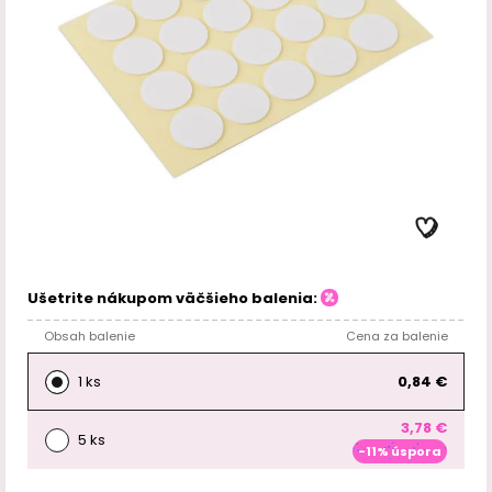
Ušetrite nákupom väčšieho balenia:
Obsah balenie
Cena za balenie
1 ks
0,84 €
3,78 €
5 ks
-11% úspora