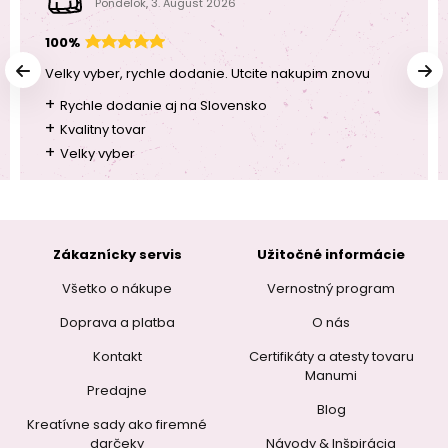
Pondelok, 3. August 2026
100%
Velky vyber, rychle dodanie. Utcite nakupim znovu
+
Rychle dodanie aj na Slovensko
+
Kvalitny tovar
+
Velky vyber
Zákaznícky servis
Užitočné informácie
Všetko o nákupe
Vernostný program
Doprava a platba
O nás
Kontakt
Certifikáty a atesty tovaru
Manumi
Predajne
Blog
Kreatívne sady ako firemné
darčeky
Návody & Inšpirácia