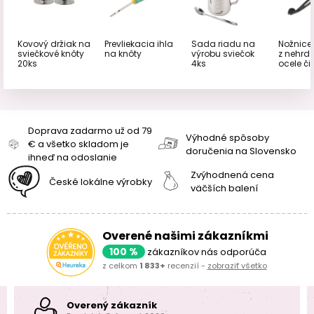
Kovový držiak na
Prevliekacia ihla
Sada riadu na
Nožnice
sviečkové knôty
na knôty
výrobu sviečok
z nehrd
20ks
4ks
ocele či
Doprava zadarmo už od 79
Výhodné spôsoby
€ a všetko skladom je
doručenia na Slovensko
ihneď na odoslanie
Zvýhodnená cena
České lokálne výrobky
väčších balení
Overené našimi zákazníkmi
100 %
zákazníkov nás odporúča
z celkom
1 833+
recenzií -
zobraziť všetko
Overený zákazník