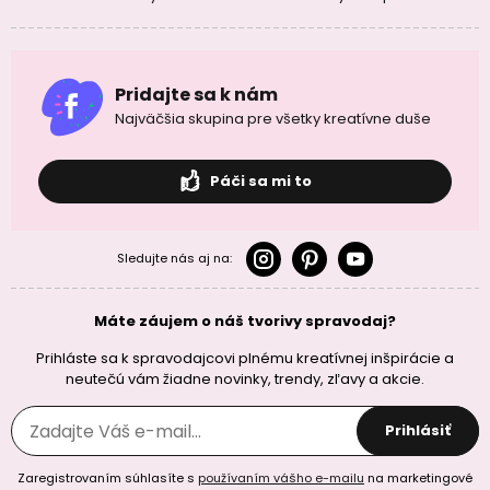
Pridajte sa k nám
Najväčšia skupina pre všetky kreatívne duše
Páči sa mi to
Sledujte nás aj na:
Máte záujem o náš tvorivy spravodaj?
Prihláste sa k spravodajcovi plnému kreatívnej inšpirácie a
neutečú vám žiadne novinky, trendy, zľavy a akcie.
Prihlásiť
Zaregistrovaním súhlasíte s
používaním vášho e-mailu
na marketingové