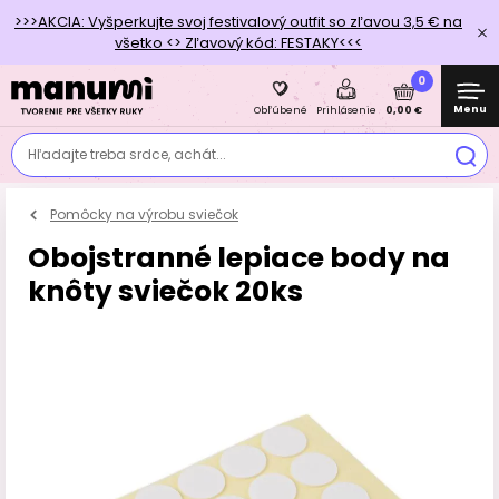
>>>AKCIA: Vyšperkujte svoj festivalový outfit so zľavou 3,5 € na
všetko <> Zľavový kód: FESTAKY<<<
0
Menu
0,00 €
Obľúbené
Prihlásenie
Hľadajte treba srdce, achát...
Pomôcky na výrobu sviečok
Obojstranné lepiace body na
knôty sviečok 20ks