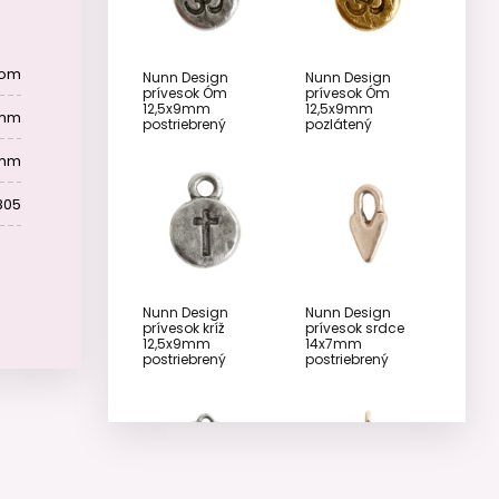
tom
Nunn Design
Nunn Design
prívesok Óm
prívesok Óm
12,5x9mm
12,5x9mm
 mm
postriebrený
pozlátený
 mm
805
Nunn Design
Nunn Design
prívesok kríž
prívesok srdce
12,5x9mm
14x7mm
postriebrený
postriebrený