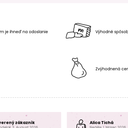
m je ihneď na odoslanie
Výhodné spôsob
Zvýhodnená cen
verený zákazník
Alica Tichá
ndelok, 3. August 2026
Neděle, 1. Marec 2026