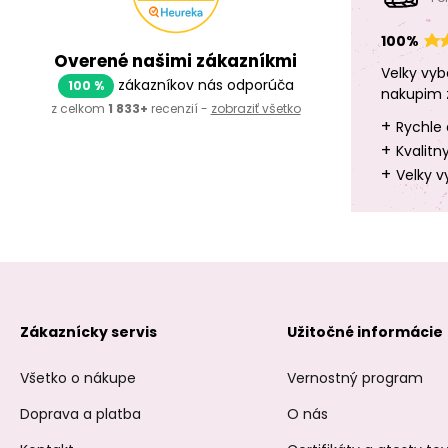
100%
Overené našimi zákazníkmi
Velky vyb
zákazníkov nás odporúča
100 %
nakupim 
z celkom
1 833+
recenzií -
zobraziť všetko
+
Rychle 
+
Kvalitn
+
Velky v
Zákaznícky servis
Užitočné informácie
Všetko o nákupe
Vernostný program
Doprava a platba
O nás