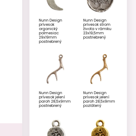
Nunn Design
Nunn Design
prívesok
prívesok strom
organický
života v rámiku
polmesiac
23x19,5mm
29x19mm
postriebrený
postriebrený
Nunn Design
Nunn Design
prívesok jelení
prívesok jelení
paroh 28,5x9mm
paroh 28,5x9mm
postriebrený
pozlátený