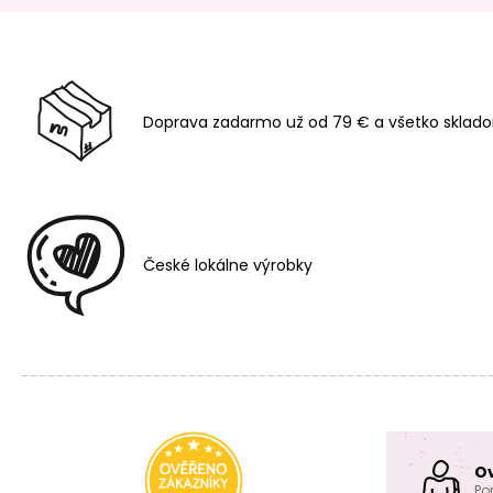
Doprava zadarmo už od 79 € a všetko sklado
České lokálne výrobky
O
Po