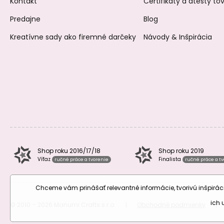
Kontakt
Certifikáty a atesty t
Predajne
Blog
Kreatívne sady ako firemné darčeky
Návody & Inšpirácia
Shop roku 2016/17/18
Shop roku 2019
Víťaz
Finalista
ručné práce a tvorenie
ručné práce a t
Chceme vám prinášať relevantné informácie, tvorivú inšpir
ich
© 2010 – 2026 Manumi Crafts s.r.o.
|
Obchodné podmienky
|