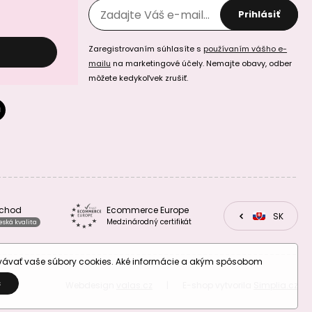
Prihlásiť
Zaregistrovaním súhlasíte s
používaním vášho e-
mailu
na marketingové účely. Nemajte obavy, odber
môžete kedykoľvek zrušiť.
bchod
Ecommerce Europe
CZ
SK
EU
Medzinárodný certifikát
eská kvalita
ovávať vaše súbory cookies. Aké informácie a akým spôsobom
S
Webdesign
valas.cz
|
E-shop vytvorila
Simplia.cz