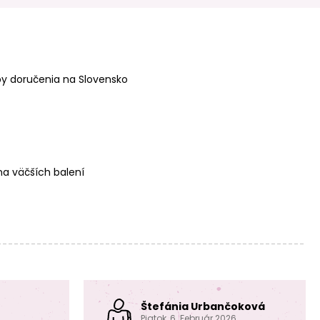
Nunn Design
Nunn Design
prívesok s lôžkom
prívesok s lôžkom
srdce 20x10mm
kruh 30x22mm
postriebrený
postriebrený
y doručenia na Slovensko
a väčších balení
Nunn Design
Nunn Design
prívesok s lôžkom
prívesok Charm
kruh 30x22mm
polmesiac
pozlátený
13x7mm
postriebrený
Štefánia Urbančoková
Piatok, 6. Február 2026