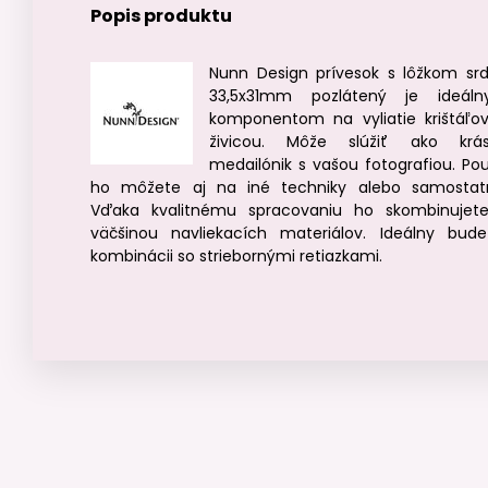
Popis produktu
Nunn Design prívesok s lôžkom sr
33,5x31mm pozlátený je ideál
komponentom na vyliatie krištáľo
živicou. Môže slúžiť ako krá
medailónik s vašou fotografiou. Pou
ho môžete aj na iné techniky alebo samostat
Vďaka kvalitnému spracovaniu ho skombinujet
väčšinou navliekacích materiálov. Ideálny bud
kombinácii so striebornými retiazkami.