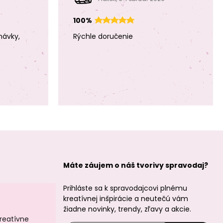
Nunn Design
100%
prívesok Charm
pretiahnuté srdce
návky,
Rýchle doručenie
20x9mm
postriebrený
Máte záujem o náš tvorivy spravodaj?
Prihláste sa k spravodajcovi plnému
kreatívnej inšpirácie a neutečú vám
žiadne novinky, trendy, zľavy a akcie.
kreatívne