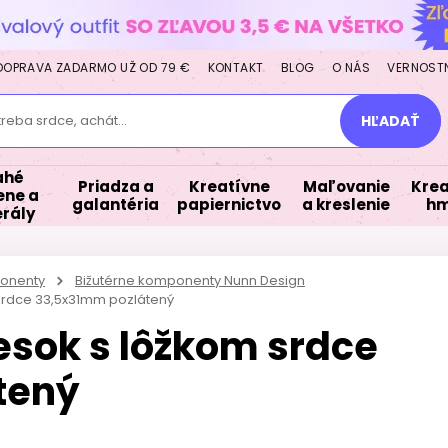
DOPRAVA ZADARMO UŽ OD 79 €
KONTAKT
BLOG
O NÁS
VERNOST
treba srdce, achát...
HĽADAŤ
ahé
Priadza a
Kreatívne
Maľovanie
Krea
ne a
galantéria
papiernictvo
a kreslenie
hm
rály
ponenty
Bižutérne komponenty Nunn Design
srdce 33,5x31mm pozlátený
esok s lôžkom srdce
tený