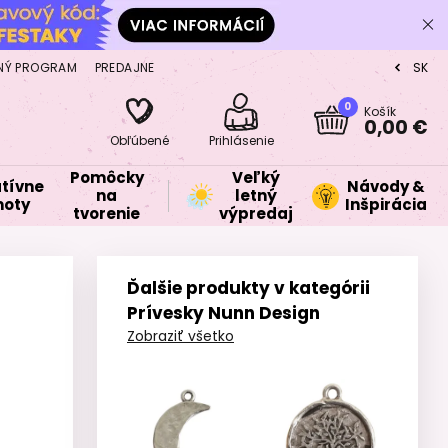
NÝ PROGRAM
PREDAJNE
SK
CZ
0
Košík
0,00 €
Obľúbené
Prihlásenie
Pomôcky
Veľký
tívne
Návody &
na
letný
oty
Inšpirácia
tvorenie
výpredaj
Ďalšie produkty v kategórii
Prívesky Nunn Design
Zobraziť všetko