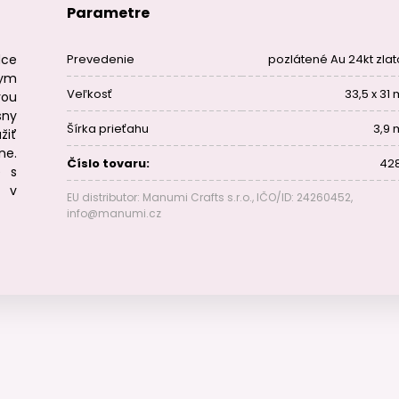
Parametre
dce
Prevedenie
pozlátené Au 24kt zla
nym
Veľkosť
33,5 x 31
vou
sny
Šírka prieťahu
3,9
žiť
ne.
Číslo tovaru:
42
e s
e v
EU distributor: Manumi Crafts s.r.o., IČO/ID: 24260452,
info@manumi.cz