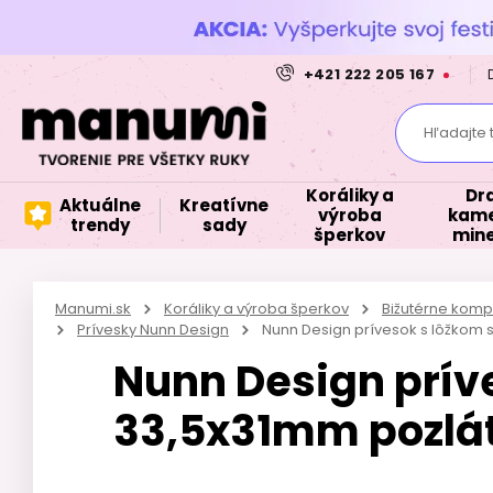
+421 222 205 167
Hľadajte 
Koráliky a
Dr
Aktuálne
Kreatívne
výroba
kame
trendy
sady
šperkov
mine
Manumi.sk
Koráliky a výroba šperkov
Bižutérne kom
Prívesky Nunn Design
Nunn Design prívesok s lôžkom 
Nunn Design prív
33,5x31mm pozlá