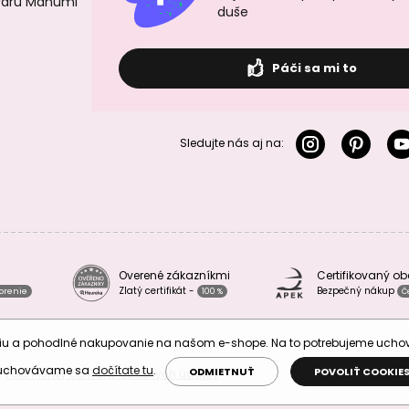
ovaru Manumi
duše
Páči sa mi to
Sledujte nás aj na:
Overené zákazníkmi
Certifikovaný o
Zlatý certifikát -
Bezpečný nákup
vorenie
100 %
Č
áciu a pohodlné nakupovanie na našom e-shope. Na to potrebujeme uch
 uchovávame sa
dočítate tu
.
ODMIETNUŤ
POVOLIŤ COOKIE
Podmienky ochrany osobných údajov