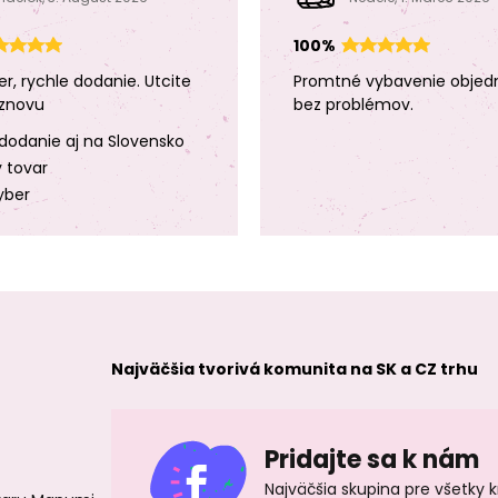
100%
er, rychle dodanie. Utcite
Promtné vybavenie objed
znovu
bez problémov.
dodanie aj na Slovensko
y tovar
yber
Najväčšia tvorivá komunita na SK a CZ trhu
Pridajte sa k nám
Najväčšia skupina pre všetky 