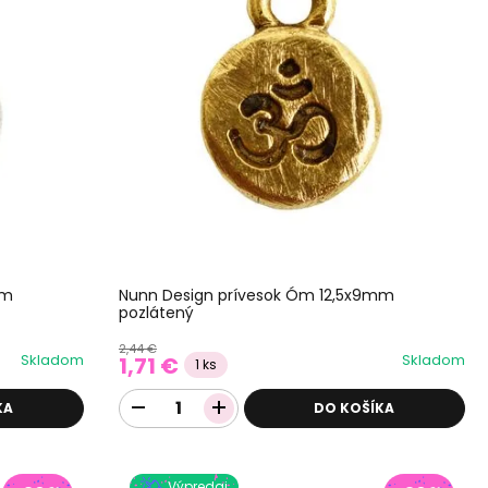
mm
Nunn Design prívesok Óm 12,5x9mm
pozlátený
2,44 €
Skladom
Skladom
1,71 €
1 ks
KA
DO KOŠÍKA
Výpredaj