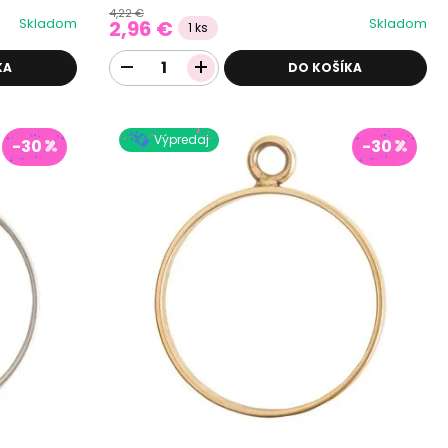
4,22 €
Skladom
Skladom
2,96 €
1 ks
KA
DO KOŠÍKA
Výpredaj
-30
-30