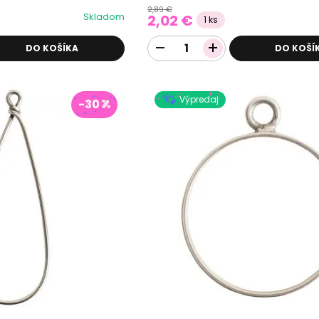
2,89 €
Skladom
2,02 €
1 ks
DO KOŠÍKA
DO KOŠÍ
Výpredaj
-30