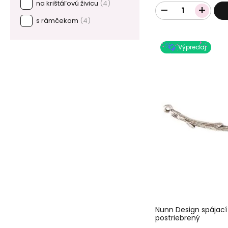
na krištáľovú živicu
(4)
s rámčekom
(4)
Výpredaj
Nunn Design spájací
postriebrený