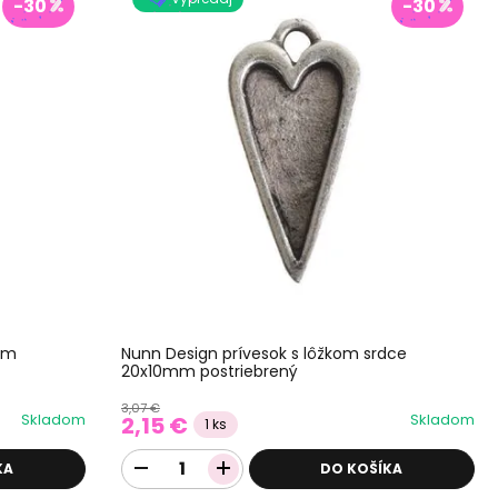
-30
-30
mm
Nunn Design prívesok s lôžkom srdce
20x10mm postriebrený
3,07 €
Skladom
Skladom
2,15 €
1 ks
KA
DO KOŠÍKA