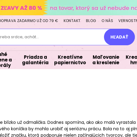
DOPRAVA ZADARMO UŽ OD 79 €
KONTAKT
BLOG
O NÁS
VERNOST
treba srdce, achát...
HĽADAŤ
ahé
Priadza a
Kreatívne
Maľovanie
Krea
ne a
galantéria
papiernictvo
a kreslenie
hm
rály
be blízko už odmalička. Dodnes spomína, ako ako malá vyrastala 
ivého koníčka by mohla urobiť aj serióznu prácu. Bola na to aj p
aložiť značku, ktorá podporuje nielen začínajúcich tvorcov, ale