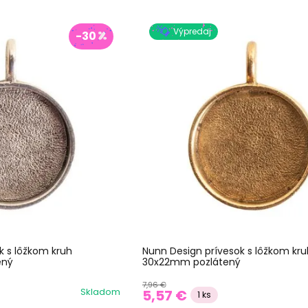
Výpredaj
-30
k s lôžkom kruh
Nunn Design prívesok s lôžkom kru
ený
30x22mm pozlátený
7,96 €
Skladom
5,57 €
1 ks