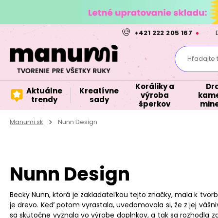
+421 222 205 167
Hľadajte 
Koráliky a
Dr
Aktuálne
Kreatívne
výroba
kame
trendy
sady
šperkov
mine
Manumi.sk
Nunn Design
Nunn Design
Becky Nunn, ktorá je zakladateľkou tejto značky, mala k tvor
je drevo. Keď potom vyrastala, uvedomovala si, že z jej vášn
sa skutočne vyznala vo výrobe doplnkov, a tak sa rozhodla z