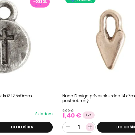
-30
k kríž 12,5x9mm
Nunn Design prívesok srdce 14x7
postriebrený
2,00 €
Skladom
1,40 €
1 ks
DO KOŠÍKA
DO KOŠÍ