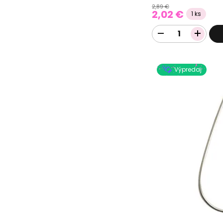
2,89 €
2,02 €
1 ks
Výpredaj