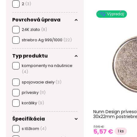
2
(3)
Výpredaj
Povrchová úprava
24K zlato
(8)
striebro Ag 999/1000
(22)
Typ produktu
komponenty na náušnice
(4)
spojovacie diely
(3)
prívesky
(11)
koráliky
(9)
Nunn Design príveso
30x22mm postriebr
Špecifikácia
7,96 €
s lôžkom
(4)
5,57 €
1 ks