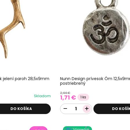
k jelení paroh 28,5x9mm
Nunn Design prívesok Óm 12,5x9
postriebrený
2,44 €
Skladom
1,71 €
1 ks
DO KOŠÍKA
DO KOŠÍ
Výpredaj