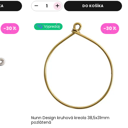
KA
DO KOŠÍKA
Výpredaj
-30
-30
Nunn Design kruhová kreola 38,5x31mm
pozlátená