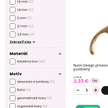
1,6 mm
(2)
1,8 mm
(2)
2 mm
(7)
2,1 mm
(2)
2,5 mm
(4)
Zobraziť viac
Materiál
bižutérny kov
(30)
Nunn Design príveso
pozlátený
Motív
3,33 €
2,33 €
1 ks
abeceda a symboly
(2)
Boho
(3)
geometrické tvary
(3)
organické tvary
(9)
Výpredaj