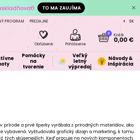
NÝ PROGRAM
PREDAJNE
SK
CZ
0
Košík
0,00 €
Obľúbené
Prihlásenie
Pomôcky
Veľký
tívne
Návody &
na
letný
oty
Inšpirácia
tvorenie
výpredaj
v prírode a prvé šperky vyrábala z prírodných materiálov, ako
lne vybavená. Vyštudovala grafický dizajn a marketing, k tomu
 tiež tých skúsenejších. Keď pracuje na nových komponentoch,