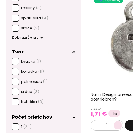
rastliny
(3)
spiritualita
(4)
srdce
(3)
Zobraziť viac
Tvar
kvapka
(1)
koliesko
(11)
polmesiac
(1)
srdce
(3)
Nunn Design príveso
postriebrený
trubička
(3)
2,44 €
1,71 €
1 ks
Počet prieťahov
1
(24)