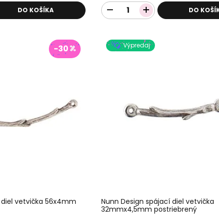
DO KOŠÍKA
DO KOŠÍ
Výpredaj
-30
 diel vetvička 56x4mm
Nunn Design spájací diel vetvička
32mmx4,5mm postriebrený